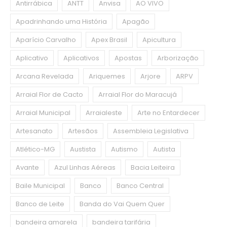
Antirrábica
ANTT
Anvisa
AO VIVO
Apadrinhando uma História
Apagão
Aparício Carvalho
Apex Brasil
Apicultura
Aplicativo
Aplicativos
Apostas
Arborização
Arcana Revelada
Ariquemes
Arjore
ARPV
Arraial Flor de Cacto
Arraial Flor do Maracujá
Arraial Municipal
Arraialeste
Arte no Entardecer
Artesanato
Artesãos
Assembleia Legislativa
Atlético-MG
Austista
Autismo
Autista
Avante
Azul Linhas Aéreas
Bacia Leiteira
Baile Municipal
Banco
Banco Central
Banco de Leite
Banda do Vai Quem Quer
bandeira amarela
bandeira tarifária