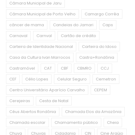
Câmara Municipal de Jaru
Câmara Municipal de Porto Velho
Camargo Corrêa
câncer de mama
Candeias do Jamari
Caps
Carnaval
Carnval
Cartão de crédito
Carteira de Identidade Nacional
Carteira do Idoso
Casa da Cultura Ivan Marrocos
Castra+Rondônia
Castramóvel
CAT
CBF
CBMRO
CCJ
CEF
Célio Lopes
Celular Seguro
Cemetron
Centro Universitário Aparício Carvalho
CEPEM
Cerejeiras
Cesta de Natal
Céus Abertos Rondônia
Chamada Elos da Amazônia
Chamada escolar
Chamamento público
Cheia
Chuva
Chuvas
Cidadania
CIN
Cine Araújo