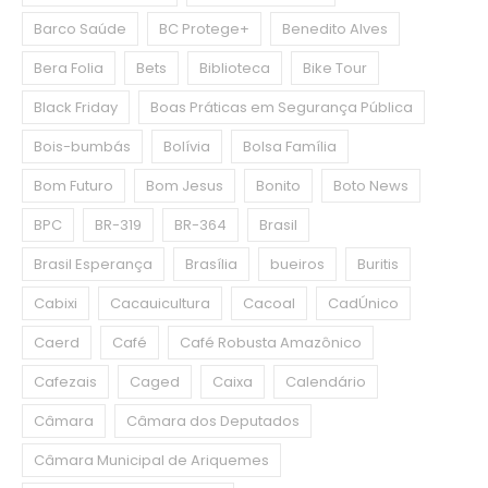
Barco Saúde
BC Protege+
Benedito Alves
Bera Folia
Bets
Biblioteca
Bike Tour
Black Friday
Boas Práticas em Segurança Pública
Bois-bumbás
Bolívia
Bolsa Família
Bom Futuro
Bom Jesus
Bonito
Boto News
BPC
BR-319
BR-364
Brasil
Brasil Esperança
Brasília
bueiros
Buritis
Cabixi
Cacauicultura
Cacoal
CadÚnico
Caerd
Café
Café Robusta Amazônico
Cafezais
Caged
Caixa
Calendário
Câmara
Câmara dos Deputados
Câmara Municipal de Ariquemes