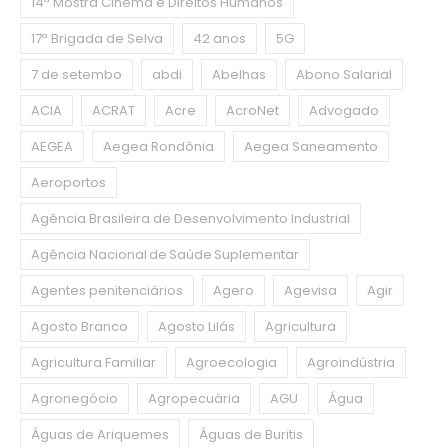
14ª Mostra Cinema e Direitos Humanos
17ª Brigada de Selva
42 anos
5G
7 de setembo
abdi
Abelhas
Abono Salarial
ACIA
ACRAT
Acre
AcroNet
Advogado
AEGEA
Aegea Rondônia
Aegea Saneamento
Aeroportos
Agência Brasileira de Desenvolvimento Industrial
Agência Nacional de Saúde Suplementar
Agentes penitenciários
Agero
Agevisa
Agir
Agosto Branco
Agosto Lilás
Agricultura
Agricultura Familiar
Agroecologia
Agroindústria
Agronegócio
Agropecuária
AGU
Água
Águas de Ariquemes
Águas de Buritis