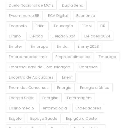
Duelo Nacional de MC´s
Dupla Sena
E-commerce.BR
ECA Digital
Economia
Ecoponto
Edital
Educação
EFMM
EIR
El Niño
Eleição
Eleição 2024
Eleições 2024
Emater
Embrapa
Emdur
Emmy 2023
Empreendedorismo
Empreendimentos
Emprego
Empresa Brasil de Comunicação
Empresas
Encontro de Apicultores
Enem
Enem dos Concursos
Energia
Energia elétrica
Energia Solar
Energisa
Enfermagem
Ensino médio
entomologia
Entregadores
Esgoto
Espaço Saúde
Espigão d'Oeste