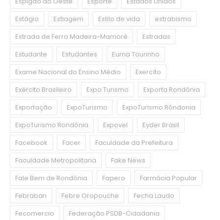
Espigão do Oeste
Esporte
Estados Unidos
Estágio
Estiagem
Estilo de vida
estrabismo
Estrada de Ferro Madeira-Mamoré
Estradas
Estudante
Estudantes
Euma Tourinho
Exame Nacional do Ensino Médio
Exercíto
Exército Brasileiro
Expo Turismo
Exporta Rondônia
Exportação
ExpoTurismo
ExpoTurismo Rôndonia
ExpoTurismo Rondônia
Expovel
Eyder Brasil
Facebook
Facer
Faculdade da Prefeitura
Faculdade Metropolitana
Fake News
Fale Bem de Rondônia
Fapero
Farmácia Popular
Febraban
Febre Oropouche
Fecha Laudo
Fecomercio
Federação PSDB-Cidadania