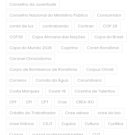
Conselho da Juventude
Conselho Nacional do Ministério Público
Consumidor
conta de luz
contrabando
Contran
COP 29
COP30
Copa Africana das Nações
Copa do Brasil
Copa do Mundo 2026
Copinha
Coren Rondônia
Coronel Chrisóstomo
Corpo de Bombeiros de Rondônia
Corpus Christi
Correios
Corrida da Água
Corumbiara
Costa Marques
Covid-19
Cozinha de Talentos
CPF
CPI
CPT
Cras
CREA-RO
Crédito do Trabalhador
Crise aérea
crise do lixo
crise hídrica
CSJT
Cujuba
Cultura
Curitiba
Cursos
cursos profissionalizantes
CUT