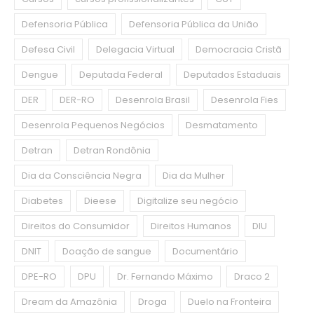
Defensoria Pública
Defensoria Pública da União
Defesa Civil
Delegacia Virtual
Democracia Cristã
Dengue
Deputada Federal
Deputados Estaduais
DER
DER-RO
Desenrola Brasil
Desenrola Fies
Desenrola Pequenos Negócios
Desmatamento
Detran
Detran Rondônia
Dia da Consciência Negra
Dia da Mulher
Diabetes
Dieese
Digitalize seu negócio
Direitos do Consumidor
Direitos Humanos
DIU
DNIT
Doação de sangue
Documentário
DPE-RO
DPU
Dr. Fernando Máximo
Draco 2
Dream da Amazônia
Droga
Duelo na Fronteira