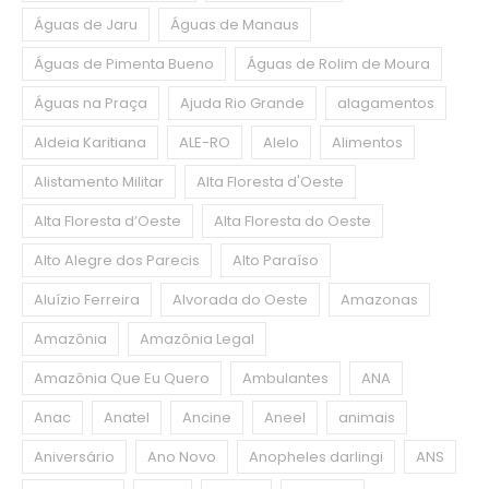
Águas de Jaru
Águas de Manaus
Águas de Pimenta Bueno
Águas de Rolim de Moura
Águas na Praça
Ajuda Rio Grande
alagamentos
Aldeia Karitiana
ALE-RO
Alelo
Alimentos
Alistamento Militar
Alta Floresta d'Oeste
Alta Floresta d’Oeste
Alta Floresta do Oeste
Alto Alegre dos Parecis
Alto Paraíso
Aluízio Ferreira
Alvorada do Oeste
Amazonas
Amazônia
Amazônia Legal
Amazônia Que Eu Quero
Ambulantes
ANA
Anac
Anatel
Ancine
Aneel
animais
Aniversário
Ano Novo
Anopheles darlingi
ANS