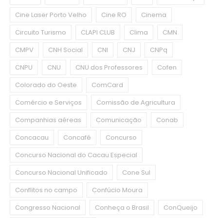
Cine Laser Porto Velho
Cine RO
Cinema
Circuito Turismo
CLAPI CLUB
Clima
CMN
CMPV
CNH Social
CNI
CNJ
CNPq
CNPU
CNU
CNU dos Professores
Cofen
Colorado do Oeste
ComCard
Comércio e Serviços
Comissão de Agricultura
Companhias aéreas
Comunicação
Conab
Concacau
Concafé
Concurso
Concurso Nacional do Cacau Especial
Concurso Nacional Unificado
Cone Sul
Conflitos no campo
Confúcio Moura
Congresso Nacional
Conheça o Brasil
ConQueijo