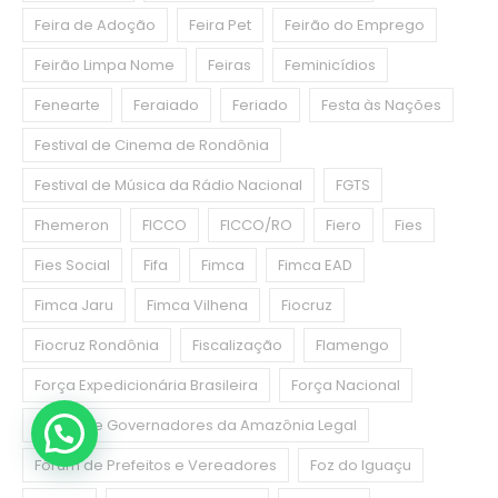
Feira de Adoção
Feira Pet
Feirão do Emprego
Feirão Limpa Nome
Feiras
Feminicídios
Fenearte
Feraiado
Feriado
Festa às Nações
Festival de Cinema de Rondônia
Festival de Música da Rádio Nacional
FGTS
Fhemeron
FICCO
FICCO/RO
Fiero
Fies
Fies Social
Fifa
Fimca
Fimca EAD
Fimca Jaru
Fimca Vilhena
Fiocruz
Fiocruz Rondônia
Fiscalização
Flamengo
Força Expedicionária Brasileira
Força Nacional
Fórum de Governadores da Amazônia Legal
Fórum de Prefeitos e Vereadores
Foz do Iguaçu