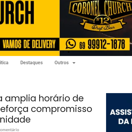
ítica
Destaques
Outros
 amplia horário de
 reforça compromisso
nidade
omentário