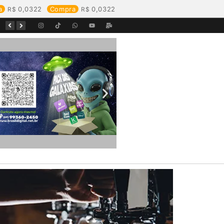
a
0,0322
Compra
0,0322
Começa o Festival Peixes da Amazônia na Estrada de Ferro Madeira-Mamoré
Durante reunião, Águas de Pimenta Bueno detalha investimentos e avanços no saneamento do município
Águas de Rolim de Moura promove conscientização sobre a importância e uso correto da rede de esgoto