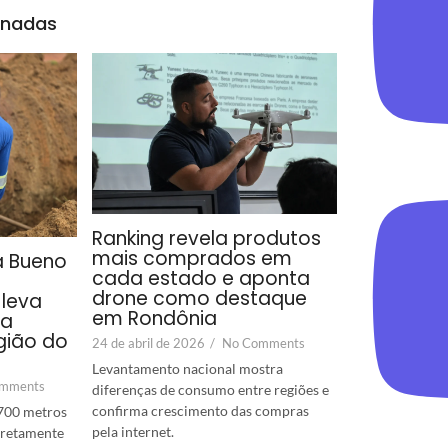
onadas
Ranking revela produtos
mais comprados em
a Bueno
cada estado e aponta
drone como destaque
leva
em Rondônia
ra
gião do
24 de abril de 2026
/
No Comments
Levantamento nacional mostra
mments
diferenças de consumo entre regiões e
confirma crescimento das compras
700 metros
pela internet.
diretamente