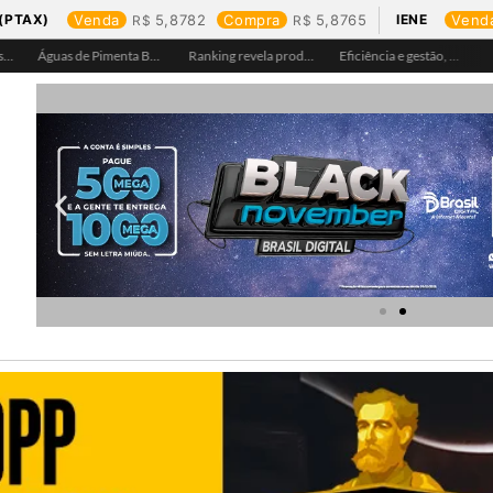
(PTAX)
Venda
5,8782
Compra
5,8765
IENE
Vend
Águas de Pimenta Bueno amplia rede de abastecimento e leva água tratada para moradores da região do aeroporto
Ranking revela produtos mais comprados em cada estado e aponta drone como destaque em Rondônia
Eficiência e gestão, Buritis se torna referência em controle de perdas de água
Equipes da Aegea Rondônia passam por treinamento de prevenção e combate a princípios de incêndio e segurança no trabalho com inflamáveis