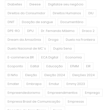
Diabetes
Dieese
Digitalize seu negócio
Direitos do Consumidor
Direitos Humanos
DIU
DNIT
Doação de sangue
Documentário
DPE-RO
DPU
Dr. Fernando Máximo
Draco 2
Dream da Amazônia
Droga
Duelo na Fronteira
Duelo Nacional de MC´s
Dupla Sena
E-commerce.BR
ECA Digital
Economia
Ecoponto
Edital
Educação
EFMM
EIR
El Niño
Eleição
Eleição 2024
Eleições 2024
Emater
Embrapa
Emdur
Emmy 2023
Empreendedorismo
Empreendimentos
Emprego
Empresa Brasil de Comunicação
Empresas