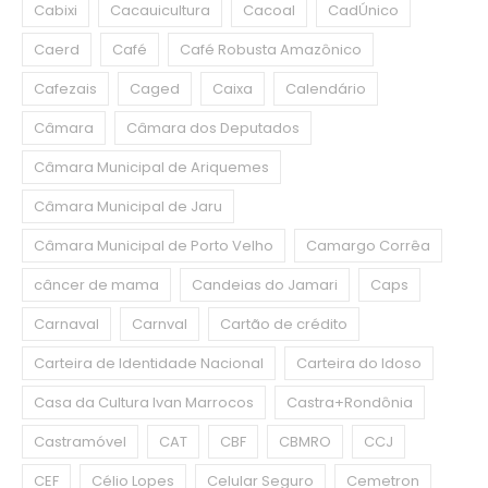
Cabixi
Cacauicultura
Cacoal
CadÚnico
Caerd
Café
Café Robusta Amazônico
Cafezais
Caged
Caixa
Calendário
Câmara
Câmara dos Deputados
Câmara Municipal de Ariquemes
Câmara Municipal de Jaru
Câmara Municipal de Porto Velho
Camargo Corrêa
câncer de mama
Candeias do Jamari
Caps
Carnaval
Carnval
Cartão de crédito
Carteira de Identidade Nacional
Carteira do Idoso
Casa da Cultura Ivan Marrocos
Castra+Rondônia
Castramóvel
CAT
CBF
CBMRO
CCJ
CEF
Célio Lopes
Celular Seguro
Cemetron