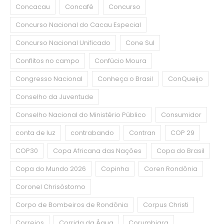
Concacau
Concafé
Concurso
Concurso Nacional do Cacau Especial
Concurso Nacional Unificado
Cone Sul
Conflitos no campo
Confúcio Moura
Congresso Nacional
Conheça o Brasil
ConQueijo
Conselho da Juventude
Conselho Nacional do Ministério Público
Consumidor
conta de luz
contrabando
Contran
COP 29
COP30
Copa Africana das Nações
Copa do Brasil
Copa do Mundo 2026
Copinha
Coren Rondônia
Coronel Chrisóstomo
Corpo de Bombeiros de Rondônia
Corpus Christi
Correios
Corrida da Água
Corumbiara