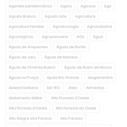
Agentes penitenciários
Agero
Agevisa
Agir
Agosto Branco
Agosto Lilás
Agricultura
Agricultura Familiar
Agroecologia
Agroindústria
Agronegócio
Agropecuária
AGU
Água
Águas de Ariquemes
Águas de Buritis
Águas de Jaru
Águas de Manaus
Águas de Pimenta Bueno
Águas de Rolim de Moura
Águas na Praça
Ajuda Rio Grande
alagamentos
Aldeia Karitiana
ALE-RO
Alelo
Alimentos
Alistamento Militar
Alta Floresta d'Oeste
Alta Floresta d’Oeste
Alta Floresta do Oeste
Alto Alegre dos Parecis
Alto Paraíso