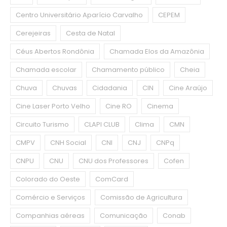
Centro Universitário Aparício Carvalho
CEPEM
Cerejeiras
Cesta de Natal
Céus Abertos Rondônia
Chamada Elos da Amazônia
Chamada escolar
Chamamento público
Cheia
Chuva
Chuvas
Cidadania
CIN
Cine Araújo
Cine Laser Porto Velho
Cine RO
Cinema
Circuito Turismo
CLAPI CLUB
Clima
CMN
CMPV
CNH Social
CNI
CNJ
CNPq
CNPU
CNU
CNU dos Professores
Cofen
Colorado do Oeste
ComCard
Comércio e Serviços
Comissão de Agricultura
Companhias aéreas
Comunicação
Conab