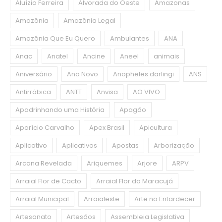
Aluízio Ferreira
Alvorada do Oeste
Amazonas
Amazônia
Amazônia Legal
Amazônia Que Eu Quero
Ambulantes
ANA
Anac
Anatel
Ancine
Aneel
animais
Aniversário
Ano Novo
Anopheles darlingi
ANS
Antirrábica
ANTT
Anvisa
AO VIVO
Apadrinhando uma História
Apagão
Aparício Carvalho
Apex Brasil
Apicultura
Aplicativo
Aplicativos
Apostas
Arborização
Arcana Revelada
Ariquemes
Arjore
ARPV
Arraial Flor de Cacto
Arraial Flor do Maracujá
Arraial Municipal
Arraialeste
Arte no Entardecer
Artesanato
Artesãos
Assembleia Legislativa