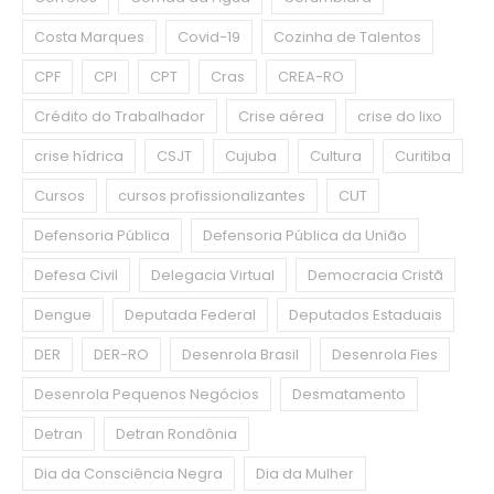
Costa Marques
Covid-19
Cozinha de Talentos
CPF
CPI
CPT
Cras
CREA-RO
Crédito do Trabalhador
Crise aérea
crise do lixo
crise hídrica
CSJT
Cujuba
Cultura
Curitiba
Cursos
cursos profissionalizantes
CUT
Defensoria Pública
Defensoria Pública da União
Defesa Civil
Delegacia Virtual
Democracia Cristã
Dengue
Deputada Federal
Deputados Estaduais
DER
DER-RO
Desenrola Brasil
Desenrola Fies
Desenrola Pequenos Negócios
Desmatamento
Detran
Detran Rondônia
Dia da Consciência Negra
Dia da Mulher