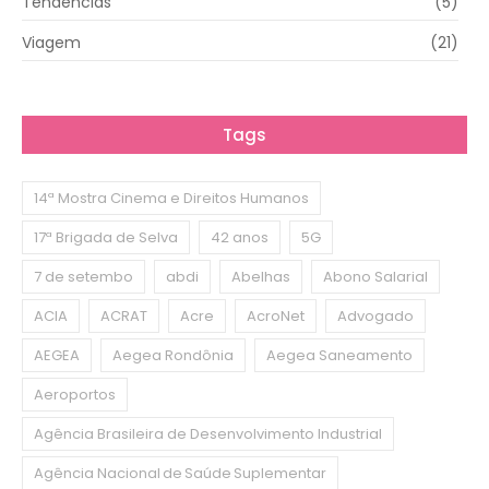
Tendências
(5)
Viagem
(21)
Tags
14ª Mostra Cinema e Direitos Humanos
17ª Brigada de Selva
42 anos
5G
7 de setembo
abdi
Abelhas
Abono Salarial
ACIA
ACRAT
Acre
AcroNet
Advogado
AEGEA
Aegea Rondônia
Aegea Saneamento
Aeroportos
Agência Brasileira de Desenvolvimento Industrial
Agência Nacional de Saúde Suplementar