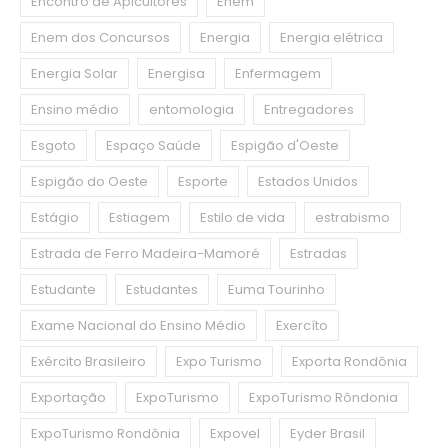
Encontro de Apicultores
Enem
Enem dos Concursos
Energia
Energia elétrica
Energia Solar
Energisa
Enfermagem
Ensino médio
entomologia
Entregadores
Esgoto
Espaço Saúde
Espigão d'Oeste
Espigão do Oeste
Esporte
Estados Unidos
Estágio
Estiagem
Estilo de vida
estrabismo
Estrada de Ferro Madeira-Mamoré
Estradas
Estudante
Estudantes
Euma Tourinho
Exame Nacional do Ensino Médio
Exercíto
Exército Brasileiro
Expo Turismo
Exporta Rondônia
Exportação
ExpoTurismo
ExpoTurismo Rôndonia
ExpoTurismo Rondônia
Expovel
Eyder Brasil