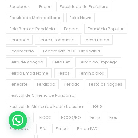
Facebook
Facer
Faculdade da Prefeitura
Faculdade Metropolitana
Fake News
Fale Bem de Rondônia
Fapero
Farmácia Popular
Febraban
Febre Oropouche
Fecha Laudo
Fecomercio
Federação PSDB-Cidadania
Feira de Adoção
Feira Pet
Feirão do Emprego
Feirão Limpa Nome
Feiras
Feminicídios
Fenearte
Feraiado
Feriado
Festa às Nações
Festival de Cinema de Rondônia
Festival de Música da Rádio Nacional
FGTS
Fhemeron
FICCO
FICCO/RO
Fiero
Fies
Fies Social
Fifa
Fimca
Fimca EAD