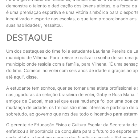
demonstra o talento e dedicação dos jovens atletas, e a força d
é uma premiação esportiva e uma vitória simbólica para o espor
incentivado o esporte nas escolas, o que tem proporcionado aos
suas habilidades”, ressaltou.
DESTAQUE
Um dos destaques do time foi a estudante Lauriana Pereira de La
município de Vilhena. Para treinar e realizar o sonho de ser uma 
município onde residia com a família, para Vilhena. “É uma sensa
do time. Comecei no vôlei com seis anos de idade e graças ao ap
até aqui”, disse.
A estudante tem sonhos, quer se tornar uma atleta profissional e 
nas jogadoras da seleção brasileira de vôlei, Gaby e Rosa Maria.
amigos de Cacoal, mas sei que essa mudança foi por uma boa ca
mudança de cidade, os treinos são mais intensos e participo de 
sobretudo, ao governo que nos deu todo o incentivo para estarmos
O gerente de Educação Física e Cultura Escolar da Secretaria de
enfatizou a importância da conquista para o futuro do esporte em
cada atleta, e também o apoio das famílias e escolas. Estamos 