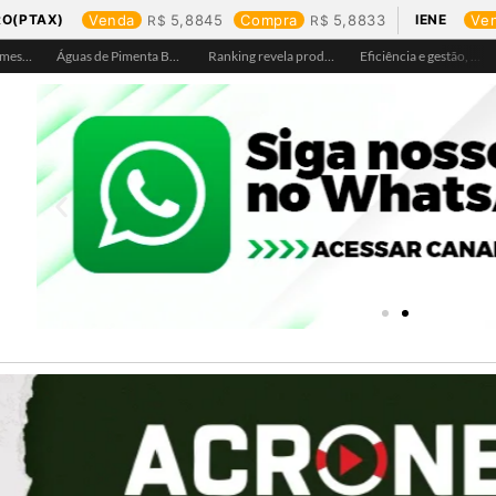
RO(PTAX)
Venda
5,8845
Compra
5,8833
IENE
Ve
Águas de Pimenta Bueno amplia rede de abastecimento e leva água tratada para moradores da região do aeroporto
Ranking revela produtos mais comprados em cada estado e aponta drone como destaque em Rondônia
Eficiência e gestão, Buritis se torna referência em controle de perdas de água