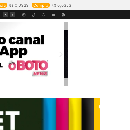
nda
0,0323
Compra
0,0323
Equipes da Aegea Rondônia passam por treinamento de prevenção e combate a princípios de incêndio e segurança no trabalho com inflamáveis
Começa o Festival Peixes da Amazônia na Estrada de Ferro Madeira-Mamoré
Durante reunião, Águas de Pimenta Bueno detalha investimentos e avanços no saneamento do município