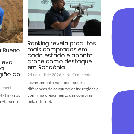
Ranking revela produtos
mais comprados em
a Bueno
cada estado e aponta
drone como destaque
leva
em Rondônia
ra
gião do
24 de abril de 2026
/
No Comments
Levantamento nacional mostra
mments
diferenças de consumo entre regiões e
confirma crescimento das compras
700 metros
pela internet.
diretamente