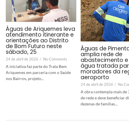
Águas de Ariquemes leva
atendimento itinerante e
orientações ao Distrito
de Bom Futuro neste
Águas de Piment
sábado, 25
amplia rede de
abastecimento e 
24 de abril de 2026
/
No Comments
água tratada pa
A iniciativa faz parte do Trata Bem
moradores da re
Ariquemes em parceria com o Saúde
aeroporto
nos Bairros, projeto...
24 de abril de 2026
/
No Co
A obra contempla mais de 
de rede e deve beneficiar 
dezenas de famílias...