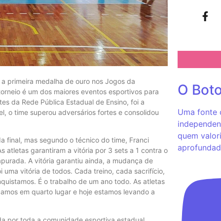
r a primeira medalha de ouro nos Jogos da
O Bot
torneio é um dos maiores eventos esportivos para
tes da Rede Pública Estadual de Ensino, foi a
Uma fonte c
o time superou adversários fortes e consolidou
independent
quem valori
a final, mas segundo o técnico do time, Franci
aprofundad
 atletas garantiram a vitória por 3 sets a 1 contra o
urada. A vitória garantiu ainda, a mudança de
i uma vitória de todos. Cada treino, cada sacrifício,
quistamos. É o trabalho de um ano todo. As atletas
icamos em quarto lugar e hoje estamos levando a
da por toda a comunidade esportiva estadual