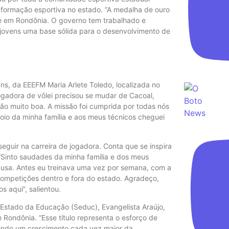
a formação esportiva no estado. “A medalha de ouro
te em Rondônia. O governo tem trabalhado e
 jovens uma base sólida para o desenvolvimento de
ns, da EEEFM Maria Arlete Toledo, localizada no
jogadora de vôlei precisou se mudar de Cacoal,
ção muito boa. A missão foi cumprida por todas nós
oio da minha família e aos meus técnicos cheguei
seguir na carreira de jogadora. Conta que se inspira
 “Sinto saudades da minha família e dos meus
usa. Antes eu treinava uma vez por semana, com a
competições dentro e fora do estado. Agradeço,
 aqui”, salientou.
 Estado da Educação (Seduc), Evangelista Araújo,
 Rondônia. “Esse título representa o esforço de
vendo um crescimento cada vez maior da