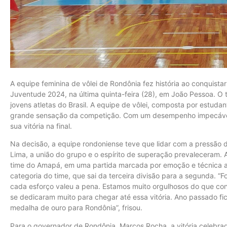
A equipe feminina de vôlei de Rondônia fez história ao conquista
Juventude 2024, na última quinta-feira (28), em João Pessoa. O 
jovens atletas do Brasil. A equipe de vôlei, composta por estudan
grande sensação da competição. Com um desempenho impecável, 
sua vitória na final.
Na decisão, a equipe rondoniense teve que lidar com a pressão d
Lima, a união do grupo e o espírito de superação prevaleceram. As
time do Amapá, em uma partida marcada por emoção e técnica ap
categoria do time, que sai da terceira divisão para a segunda. “Fo
cada esforço valeu a pena. Estamos muito orgulhosos do que con
se dedicaram muito para chegar até essa vitória. Ano passado f
medalha de ouro para Rondônia”, frisou.
Para o governador de Rondônia, Marcos Rocha, a vitória celebra