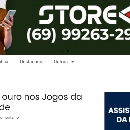
ítica
Destaques
Outros
a ouro nos Jogos da
de
omentário