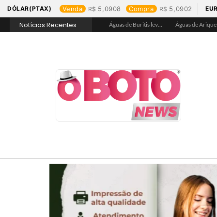
DÓLAR(PTAX)
Venda
5,0908
Compra
5,0902
EU
Notícias Recentes
Águas de Rolim de Moura promove conscientização sobre a importância e uso correto da rede de esgoto
Águas de Jaru garante hidratação e assegura acesso a água tratada na Praça de Alimentação durante Barco Cross
Águas de Buritis leva hidratação e conscientização ao Festival de Flores de Holambra
Águas de Ariquemes leva atendimento itinerante e orientações ao Distrito de Bom Futuro neste sábado, 25