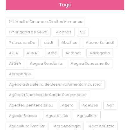
Tags
14ª Mostra Cinema e Direitos Humanos
17ª Brigada de Selva
42 anos
5G
7 de setembo
abdi
Abelhas
Abono Salarial
ACIA
ACRAT
Acre
AcroNet
Advogado
AEGEA
Aegea Rondônia
Aegea Saneamento
Aeroportos
Agência Brasileira de Desenvolvimento Industrial
Agência Nacional de Saúde Suplementar
Agentes penitenciários
Agero
Agevisa
Agir
Agosto Branco
Agosto Lilás
Agricultura
Agricultura Familiar
Agroecologia
Agroindústria