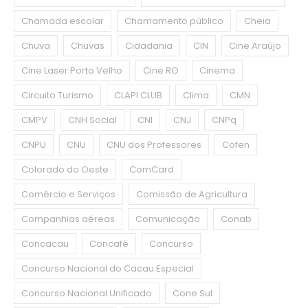
Chamada escolar
Chamamento público
Cheia
Chuva
Chuvas
Cidadania
CIN
Cine Araújo
Cine Laser Porto Velho
Cine RO
Cinema
Circuito Turismo
CLAPI CLUB
Clima
CMN
CMPV
CNH Social
CNI
CNJ
CNPq
CNPU
CNU
CNU dos Professores
Cofen
Colorado do Oeste
ComCard
Comércio e Serviços
Comissão de Agricultura
Companhias aéreas
Comunicação
Conab
Concacau
Concafé
Concurso
Concurso Nacional do Cacau Especial
Concurso Nacional Unificado
Cone Sul