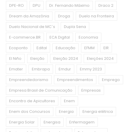
DPE-RO
DPU
Dr. Fernando Máximo
Draco 2
Dream da Amazônia
Droga
Duelo na Fronteira
Duelo Nacional de MC´s
Dupla Sena
E-commerce.BR
ECA Digital
Economia
Ecoponto
Edital
Educação
EFMM
EIR
El Niño
Eleição
Eleição 2024
Eleições 2024
Emater
Embrapa
Emdur
Emmy 2023
Empreendedorismo
Empreendimentos
Emprego
Empresa Brasil de Comunicação
Empresas
Encontro de Apicultores
Enem
Enem dos Concursos
Energia
Energia elétrica
Energia Solar
Energisa
Enfermagem