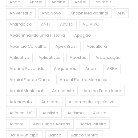
Anac
Anatel
Ancine
Aneel
animais
Aniversário
Ano Novo
Anopheles darlingi
ANS
Antirrábica
ANTT
Anvisa
AO VIVO
Apadrinhando uma História
Apagão
Aparício Carvalho
Apex Brasil
Apicultura
Aplicativo
Aplicativos
Apostas
Arborização
Arcana Revelada
Ariquemes
Arjore
ARPV
Arraial Flor de Cacto
Arraial Flor do Maracujá
Arraial Municipal
Arraialeste
Arte no Entardecer
Artesanato
Artesãos
Assembleia Legislativa
Atlético-MG
Austista
Autismo
Autista
Avante
Azul Linhas Aéreas
Bacia Leiteira
Baile Municipal
Banco
Banco Central