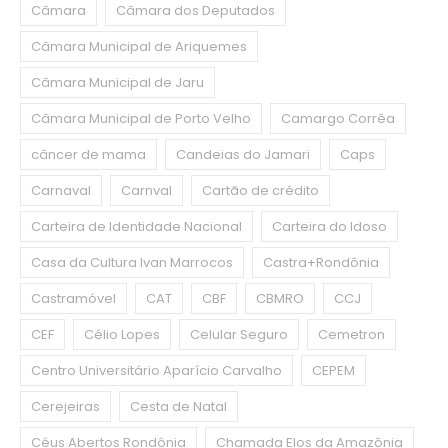
Câmara
Câmara dos Deputados
Câmara Municipal de Ariquemes
Câmara Municipal de Jaru
Câmara Municipal de Porto Velho
Camargo Corrêa
câncer de mama
Candeias do Jamari
Caps
Carnaval
Carnval
Cartão de crédito
Carteira de Identidade Nacional
Carteira do Idoso
Casa da Cultura Ivan Marrocos
Castra+Rondônia
Castramóvel
CAT
CBF
CBMRO
CCJ
CEF
Célio Lopes
Celular Seguro
Cemetron
Centro Universitário Aparício Carvalho
CEPEM
Cerejeiras
Cesta de Natal
Céus Abertos Rondônia
Chamada Elos da Amazônia