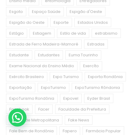
Ensino médio
entomologia
Entregadores
Esgoto
Espaço Saúde
Espigão d'Oeste
Espigão do Oeste
Esporte
Estados Unidos
Estágio
Estiagem
Estilo de vida
estrabismo
Estrada de Ferro Madeira-Mamoré
Estradas
Estudante
Estudantes
Euma Tourinho
Exame Nacional do Ensino Médio
Exercíto
Exército Brasileiro
Expo Turismo
Exporta Rondônia
Exportação
ExpoTurismo
ExpoTurismo Rôndonia
ExpoTurismo Rondônia
Expovel
Eyder Brasil
Facebook
Facer
Faculdade da Prefeitura
Faculdade Metropolitana
Fake News
Fale Bem de Rondônia
Fapero
Farmácia Popular