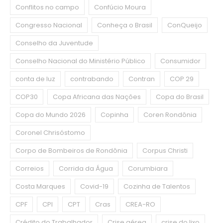
Conflitos no campo
Confúcio Moura
Congresso Nacional
Conheça o Brasil
ConQueijo
Conselho da Juventude
Conselho Nacional do Ministério Público
Consumidor
conta de luz
contrabando
Contran
COP 29
COP30
Copa Africana das Nações
Copa do Brasil
Copa do Mundo 2026
Copinha
Coren Rondônia
Coronel Chrisóstomo
Corpo de Bombeiros de Rondônia
Corpus Christi
Correios
Corrida da Água
Corumbiara
Costa Marques
Covid-19
Cozinha de Talentos
CPF
CPI
CPT
Cras
CREA-RO
Crédito do Trabalhador
Crise aérea
crise do lixo