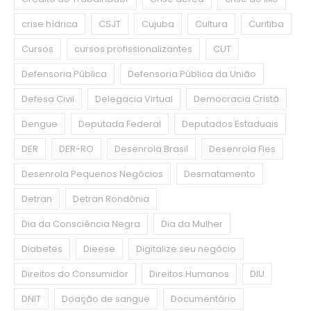
crise hídrica
CSJT
Cujuba
Cultura
Curitiba
Cursos
cursos profissionalizantes
CUT
Defensoria Pública
Defensoria Pública da União
Defesa Civil
Delegacia Virtual
Democracia Cristã
Dengue
Deputada Federal
Deputados Estaduais
DER
DER-RO
Desenrola Brasil
Desenrola Fies
Desenrola Pequenos Negócios
Desmatamento
Detran
Detran Rondônia
Dia da Consciência Negra
Dia da Mulher
Diabetes
Dieese
Digitalize seu negócio
Direitos do Consumidor
Direitos Humanos
DIU
DNIT
Doação de sangue
Documentário