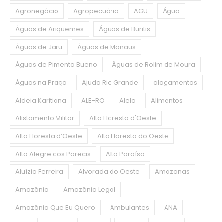
Agronegócio
Agropecuária
AGU
Água
Águas de Ariquemes
Águas de Buritis
Águas de Jaru
Águas de Manaus
Águas de Pimenta Bueno
Águas de Rolim de Moura
Águas na Praça
Ajuda Rio Grande
alagamentos
Aldeia Karitiana
ALE-RO
Alelo
Alimentos
Alistamento Militar
Alta Floresta d'Oeste
Alta Floresta d’Oeste
Alta Floresta do Oeste
Alto Alegre dos Parecis
Alto Paraíso
Aluízio Ferreira
Alvorada do Oeste
Amazonas
Amazônia
Amazônia Legal
Amazônia Que Eu Quero
Ambulantes
ANA