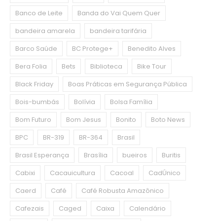
Banco de Leite
Banda do Vai Quem Quer
bandeira amarela
bandeira tarifária
Barco Saúde
BC Protege+
Benedito Alves
Bera Folia
Bets
Biblioteca
Bike Tour
Black Friday
Boas Práticas em Segurança Pública
Bois-bumbás
Bolívia
Bolsa Família
Bom Futuro
Bom Jesus
Bonito
Boto News
BPC
BR-319
BR-364
Brasil
Brasil Esperança
Brasília
bueiros
Buritis
Cabixi
Cacauicultura
Cacoal
CadÚnico
Caerd
Café
Café Robusta Amazônico
Cafezais
Caged
Caixa
Calendário