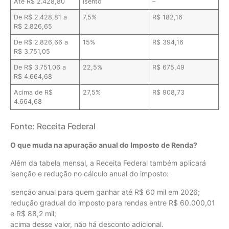
Até R$ 2.428,80
Isento
–
De R$ 2.428,81 a
7,5%
R$ 182,16
R$ 2.826,65
De R$ 2.826,66 a
15%
R$ 394,16
R$ 3.751,05
De R$ 3.751,06 a
22,5%
R$ 675,49
R$ 4.664,68
Acima de R$
27,5%
R$ 908,73
4.664,68
Fonte: Receita Federal
O que muda na apuração anual do Imposto de Renda?
Além da tabela mensal, a Receita Federal também aplicará
isenção e redução no cálculo anual do imposto:
isenção anual para quem ganhar até R$ 60 mil em 2026;
redução gradual do imposto para rendas entre R$ 60.000,01
e R$ 88,2 mil;
acima desse valor, não há desconto adicional.