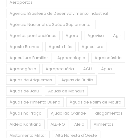
Aeroportos
Agência Brasileira de Desenvolvimento Industrial
Agência Nacional de Saúde Suplementar
Agentes penitenciários
Agero
Agevisa
Agir
Agosto Branco
Agosto Lilás
Agricultura
Agricultura Familiar
Agroecologia
Agroindústria
Agronegócio
Agropecuária
AGU
Água
Águas de Ariquemes
Águas de Buritis
Águas de Jaru
Águas de Manaus
Águas de Pimenta Bueno
Águas de Rolim de Moura
Águas na Praça
Ajuda Rio Grande
alagamentos
Aldeia Karitiana
ALE-RO
Alelo
Alimentos
Alistamento Militar
Alta Floresta d'Oeste