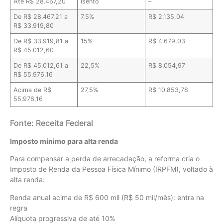
Até R$ 28.467,20
Isento
–
De R$ 28.467,21 a
7,5%
R$ 2.135,04
R$ 33.919,80
De R$ 33.919,81 a
15%
R$ 4.679,03
R$ 45.012,60
De R$ 45.012,61 a
22,5%
R$ 8.054,97
R$ 55.976,16
Acima de R$
27,5%
R$ 10.853,78
55.976,16
Fonte: Receita Federal
Imposto mínimo para alta renda
Para compensar a perda de arrecadação, a reforma cria o
Imposto de Renda da Pessoa Física Mínimo (IRPFM), voltado à
alta renda:
Renda anual acima de R$ 600 mil (R$ 50 mil/mês): entra na
regra
Alíquota progressiva de até 10%