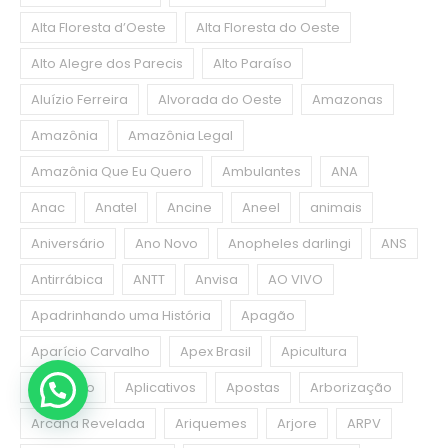
Alta Floresta d’Oeste
Alta Floresta do Oeste
Alto Alegre dos Parecis
Alto Paraíso
Aluízio Ferreira
Alvorada do Oeste
Amazonas
Amazônia
Amazônia Legal
Amazônia Que Eu Quero
Ambulantes
ANA
Anac
Anatel
Ancine
Aneel
animais
Aniversário
Ano Novo
Anopheles darlingi
ANS
Antirrábica
ANTT
Anvisa
AO VIVO
Apadrinhando uma História
Apagão
Aparício Carvalho
Apex Brasil
Apicultura
Aplicativo
Aplicativos
Apostas
Arborização
Arcana Revelada
Ariquemes
Arjore
ARPV