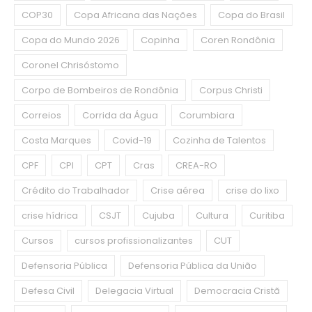
COP30
Copa Africana das Nações
Copa do Brasil
Copa do Mundo 2026
Copinha
Coren Rondônia
Coronel Chrisóstomo
Corpo de Bombeiros de Rondônia
Corpus Christi
Correios
Corrida da Água
Corumbiara
Costa Marques
Covid-19
Cozinha de Talentos
CPF
CPI
CPT
Cras
CREA-RO
Crédito do Trabalhador
Crise aérea
crise do lixo
crise hídrica
CSJT
Cujuba
Cultura
Curitiba
Cursos
cursos profissionalizantes
CUT
Defensoria Pública
Defensoria Pública da União
Defesa Civil
Delegacia Virtual
Democracia Cristã