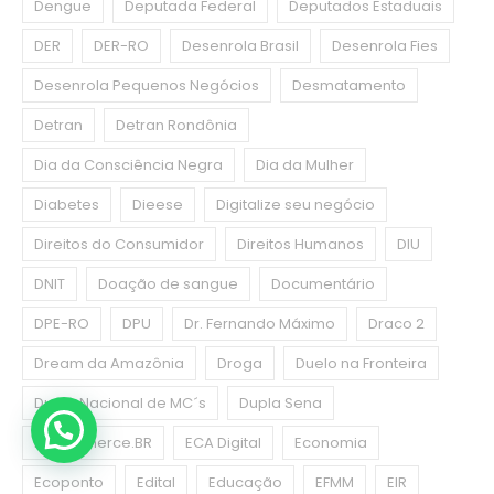
Dengue
Deputada Federal
Deputados Estaduais
DER
DER-RO
Desenrola Brasil
Desenrola Fies
Desenrola Pequenos Negócios
Desmatamento
Detran
Detran Rondônia
Dia da Consciência Negra
Dia da Mulher
Diabetes
Dieese
Digitalize seu negócio
Direitos do Consumidor
Direitos Humanos
DIU
DNIT
Doação de sangue
Documentário
DPE-RO
DPU
Dr. Fernando Máximo
Draco 2
Dream da Amazônia
Droga
Duelo na Fronteira
Duelo Nacional de MC´s
Dupla Sena
E-commerce.BR
ECA Digital
Economia
Ecoponto
Edital
Educação
EFMM
EIR