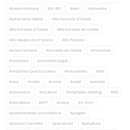
Aldeia Karitiana
ALE-RO
Alelo
Alimentos
Alistamento Militar
Alta Floresta d'Oeste
Alta Floresta d’Oeste
Alta Floresta do Oeste
Alto Alegre dos Parecis
Alto Paraíso
Aluízio Ferreira
Alvorada do Oeste
Amazonas
Amazônia
Amazônia Legal
Amazônia Que Eu Quero
Ambulantes
ANA
Anac
Anatel
Ancine
Aneel
animais
Aniversário
Ano Novo
Anopheles darlingi
ANS
Antirrábica
ANTT
Anvisa
AO VIVO
Apadrinhando uma História
Apagão
Aparício Carvalho
Apex Brasil
Apicultura