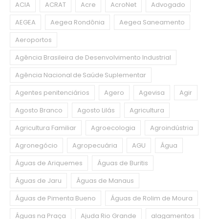
ACIA
ACRAT
Acre
AcroNet
Advogado
AEGEA
Aegea Rondônia
Aegea Saneamento
Aeroportos
Agência Brasileira de Desenvolvimento Industrial
Agência Nacional de Saúde Suplementar
Agentes penitenciários
Agero
Agevisa
Agir
Agosto Branco
Agosto Lilás
Agricultura
Agricultura Familiar
Agroecologia
Agroindústria
Agronegócio
Agropecuária
AGU
Água
Águas de Ariquemes
Águas de Buritis
Águas de Jaru
Águas de Manaus
Águas de Pimenta Bueno
Águas de Rolim de Moura
Águas na Praça
Ajuda Rio Grande
alagamentos