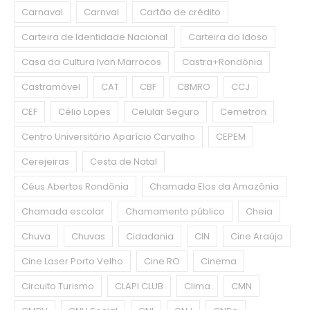
Carnaval
Carnval
Cartão de crédito
Carteira de Identidade Nacional
Carteira do Idoso
Casa da Cultura Ivan Marrocos
Castra+Rondônia
Castramóvel
CAT
CBF
CBMRO
CCJ
CEF
Célio Lopes
Celular Seguro
Cemetron
Centro Universitário Aparício Carvalho
CEPEM
Cerejeiras
Cesta de Natal
Céus Abertos Rondônia
Chamada Elos da Amazônia
Chamada escolar
Chamamento público
Cheia
Chuva
Chuvas
Cidadania
CIN
Cine Araújo
Cine Laser Porto Velho
Cine RO
Cinema
Circuito Turismo
CLAPI CLUB
Clima
CMN