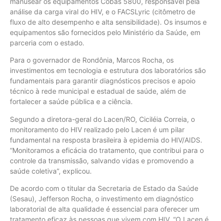
manusear os equipamentos Cobas 5800, responsável pela
análise da carga viral do HIV, e o FACSLyric (citômetro de
fluxo de alto desempenho e alta sensibilidade). Os insumos e
equipamentos são fornecidos pelo Ministério da Saúde, em
parceria com o estado.
Para o governador de Rondônia, Marcos Rocha, os
investimentos em tecnologia e estrutura dos laboratórios são
fundamentais para garantir diagnósticos precisos e apoio
técnico à rede municipal e estadual de saúde, além de
fortalecer a saúde pública e a ciência.
Segundo a diretora-geral do Lacen/RO, Ciciléia Correia, o
monitoramento do HIV realizado pelo Lacen é um pilar
fundamental na resposta brasileira à epidemia do HIV/AIDS.
“Monitoramos a eficácia do tratamento, que contribui para o
controle da transmissão, salvando vidas e promovendo a
saúde coletiva”, explicou.
De acordo com o titular da Secretaria de Estado da Saúde
(Sesau), Jefferson Rocha, o investimento em diagnóstico
laboratorial de alta qualidade é essencial para oferecer um
tratamento eficaz às pessoas que vivem com HIV. “O Lacen é