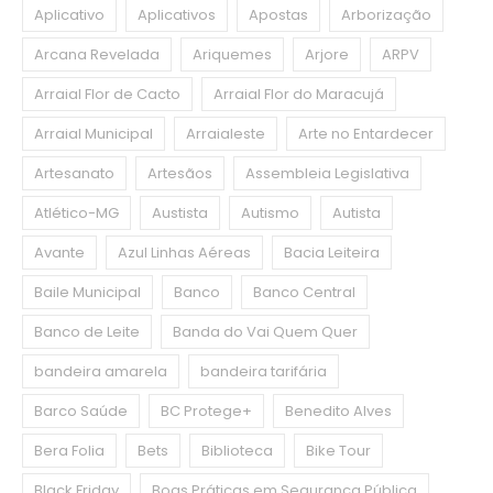
Aplicativo
Aplicativos
Apostas
Arborização
Arcana Revelada
Ariquemes
Arjore
ARPV
Arraial Flor de Cacto
Arraial Flor do Maracujá
Arraial Municipal
Arraialeste
Arte no Entardecer
Artesanato
Artesãos
Assembleia Legislativa
Atlético-MG
Austista
Autismo
Autista
Avante
Azul Linhas Aéreas
Bacia Leiteira
Baile Municipal
Banco
Banco Central
Banco de Leite
Banda do Vai Quem Quer
bandeira amarela
bandeira tarifária
Barco Saúde
BC Protege+
Benedito Alves
Bera Folia
Bets
Biblioteca
Bike Tour
Black Friday
Boas Práticas em Segurança Pública