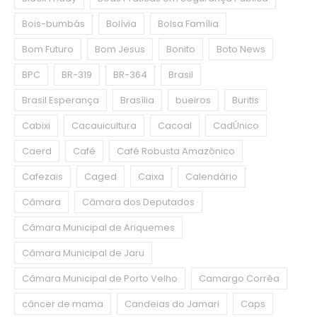
Bois-bumbás
Bolívia
Bolsa Família
Bom Futuro
Bom Jesus
Bonito
Boto News
BPC
BR-319
BR-364
Brasil
Brasil Esperança
Brasília
bueiros
Buritis
Cabixi
Cacauicultura
Cacoal
CadÚnico
Caerd
Café
Café Robusta Amazônico
Cafezais
Caged
Caixa
Calendário
Câmara
Câmara dos Deputados
Câmara Municipal de Ariquemes
Câmara Municipal de Jaru
Câmara Municipal de Porto Velho
Camargo Corrêa
câncer de mama
Candeias do Jamari
Caps