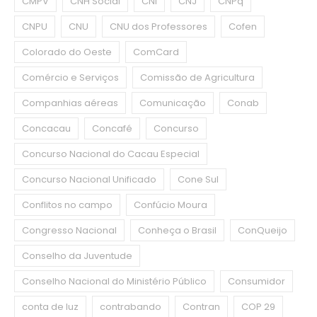
CMPV
CNH Social
CNI
CNJ
CNPq
CNPU
CNU
CNU dos Professores
Cofen
Colorado do Oeste
ComCard
Comércio e Serviços
Comissão de Agricultura
Companhias aéreas
Comunicação
Conab
Concacau
Concafé
Concurso
Concurso Nacional do Cacau Especial
Concurso Nacional Unificado
Cone Sul
Conflitos no campo
Confúcio Moura
Congresso Nacional
Conheça o Brasil
ConQueijo
Conselho da Juventude
Conselho Nacional do Ministério Público
Consumidor
conta de luz
contrabando
Contran
COP 29