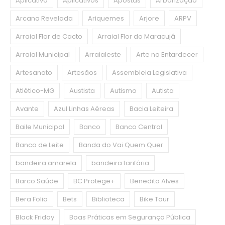
Aplicativo
Aplicativos
Apostas
Arborização
Arcana Revelada
Ariquemes
Arjore
ARPV
Arraial Flor de Cacto
Arraial Flor do Maracujá
Arraial Municipal
Arraialeste
Arte no Entardecer
Artesanato
Artesãos
Assembleia Legislativa
Atlético-MG
Austista
Autismo
Autista
Avante
Azul Linhas Aéreas
Bacia Leiteira
Baile Municipal
Banco
Banco Central
Banco de Leite
Banda do Vai Quem Quer
bandeira amarela
bandeira tarifária
Barco Saúde
BC Protege+
Benedito Alves
Bera Folia
Bets
Biblioteca
Bike Tour
Black Friday
Boas Práticas em Segurança Pública