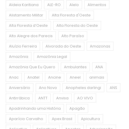
Aldeia Karitiana
ALE-RO
Alelo
Alimentos
Alistamento Militar
Alta Floresta d'Oeste
Alta Floresta d’Oeste
Alta Floresta do Oeste
Alto Alegre dos Parecis
Alto Paraíso
Aluízio Ferreira
Alvorada do Oeste
Amazonas
Amazônia
Amazônia Legal
Amazônia Que Eu Quero
Ambulantes
ANA
Anac
Anatel
Ancine
Aneel
animais
Aniversário
Ano Novo
Anopheles darlingi
ANS
Antirrábica
ANTT
Anvisa
AO VIVO
Apadrinhando uma História
Apagão
Aparício Carvalho
Apex Brasil
Apicultura