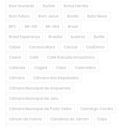
Bois-bumbás
Bolívia
Bolsa Família
Bom Futuro
Bom Jesus
Bonito
Boto News
BPC
BR-319
BR-364
Brasil
Brasil Esperança
Brasília
bueiros
Buritis
Cabixi
Cacauicultura
Cacoal
CadÚnico
Caerd
Café
Café Robusta Amazônico
Cafezais
Caged
Caixa
Calendário
Câmara
Câmara dos Deputados
Câmara Municipal de Ariquemes
Câmara Municipal de Jaru
Câmara Municipal de Porto Velho
Camargo Corrêa
câncer de mama
Candeias do Jamari
Caps