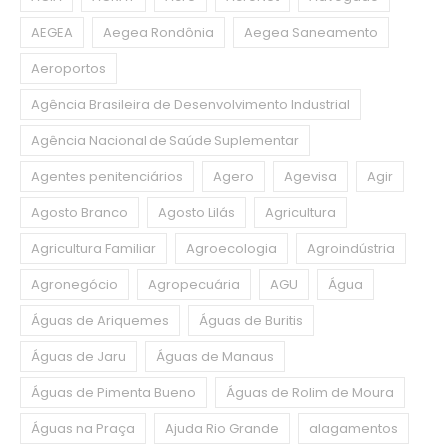
AEGEA
Aegea Rondônia
Aegea Saneamento
Aeroportos
Agência Brasileira de Desenvolvimento Industrial
Agência Nacional de Saúde Suplementar
Agentes penitenciários
Agero
Agevisa
Agir
Agosto Branco
Agosto Lilás
Agricultura
Agricultura Familiar
Agroecologia
Agroindústria
Agronegócio
Agropecuária
AGU
Água
Águas de Ariquemes
Águas de Buritis
Águas de Jaru
Águas de Manaus
Águas de Pimenta Bueno
Águas de Rolim de Moura
Águas na Praça
Ajuda Rio Grande
alagamentos