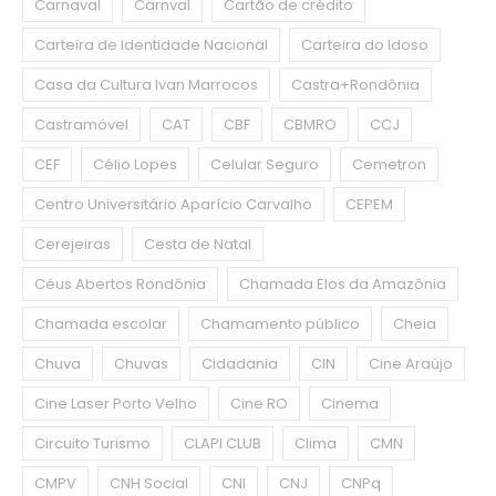
Carnaval
Carnval
Cartão de crédito
Carteira de Identidade Nacional
Carteira do Idoso
Casa da Cultura Ivan Marrocos
Castra+Rondônia
Castramóvel
CAT
CBF
CBMRO
CCJ
CEF
Célio Lopes
Celular Seguro
Cemetron
Centro Universitário Aparício Carvalho
CEPEM
Cerejeiras
Cesta de Natal
Céus Abertos Rondônia
Chamada Elos da Amazônia
Chamada escolar
Chamamento público
Cheia
Chuva
Chuvas
Cidadania
CIN
Cine Araújo
Cine Laser Porto Velho
Cine RO
Cinema
Circuito Turismo
CLAPI CLUB
Clima
CMN
CMPV
CNH Social
CNI
CNJ
CNPq