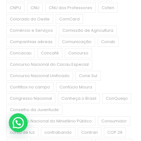
CNPU
CNU
CNU dos Professores
Cofen
Colorado do Oeste
ComCard
Comércio e Serviços
Comissão de Agricultura
Companhias aéreas
Comunicação
Conab
Concacau
Concafé
Concurso
Concurso Nacional do Cacau Especial
Concurso Nacional Unificado
Cone Sul
Conflitos no campo
Confúcio Moura
Congresso Nacional
Conheça o Brasil
ConQueijo
Conselho da Juventude
Conselho Nacional do Ministério Público
Consumidor
conta de luz
contrabando
Contran
COP 29