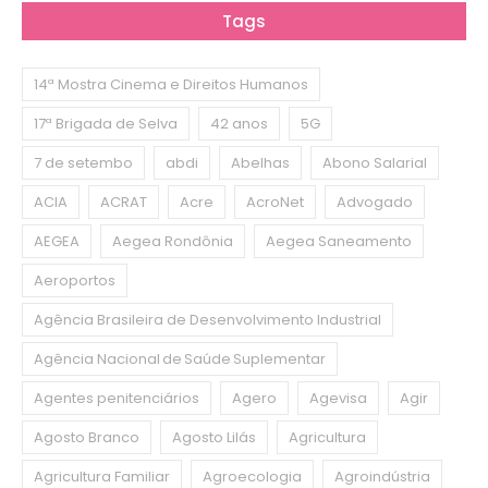
Tags
14ª Mostra Cinema e Direitos Humanos
17ª Brigada de Selva
42 anos
5G
7 de setembo
abdi
Abelhas
Abono Salarial
ACIA
ACRAT
Acre
AcroNet
Advogado
AEGEA
Aegea Rondônia
Aegea Saneamento
Aeroportos
Agência Brasileira de Desenvolvimento Industrial
Agência Nacional de Saúde Suplementar
Agentes penitenciários
Agero
Agevisa
Agir
Agosto Branco
Agosto Lilás
Agricultura
Agricultura Familiar
Agroecologia
Agroindústria