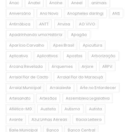
Anac
Anatel
Ancine
Aneel
animais
Aniversário
Ano Novo
Anopheles darlingi
ANS
Antirrábica
ANTT
Anvisa
AO VIVO
Apadrinhando uma História
Apagão
Aparício Carvalho
Apex Brasil
Apicultura
Aplicativo
Aplicativos
Apostas
Arborização
Arcana Revelada
Ariquemes
Arjore
ARPV
Arraial Flor de Cacto
Arraial Flor do Maracujá
Arraial Municipal
Arraialeste
Arte no Entardecer
Artesanato
Artesãos
Assembleia Legislativa
Atlético-MG
Austista
Autismo
Autista
Avante
Azul Linhas Aéreas
Bacia Leiteira
Baile Municipal
Banco
Banco Central