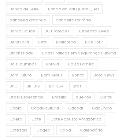
Banco de Leite
Banda do Vai Quem Quer
bandeira amarela
bandeira tarifária
Barco Saúde
BC Protege+
Benedito Alves
Bera Folia
Bets
Biblioteca
Bike Tour
Black Friday
Boas Práticas em Segurança Pública
Bois-bumbás
Bolívia
Bolsa Família
Bom Futuro
Bom Jesus
Bonito
Boto News
BPC
BR-319
BR-364
Brasil
Brasil Esperança
Brasília
bueiros
Buritis
Cabixi
Cacauicultura
Cacoal
CadÚnico
Caerd
Café
Café Robusta Amazônico
Cafezais
Caged
Caixa
Calendário