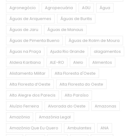
Agronegócio
Agropecuária
AGU
Água
Águas de Ariquemes
Águas de Buritis
Águas de Jaru
Águas de Manaus
Águas de Pimenta Bueno
Águas de Rolim de Moura
Águas na Praça
Ajuda Rio Grande
alagamentos
Aldeia Karitiana
ALE-RO
Alelo
Alimentos
Alistamento Militar
Alta Floresta d'Oeste
Alta Floresta d’Oeste
Alta Floresta do Oeste
Alto Alegre dos Parecis
Alto Paraíso
Aluízio Ferreira
Alvorada do Oeste
Amazonas
Amazônia
Amazônia Legal
Amazônia Que Eu Quero
Ambulantes
ANA