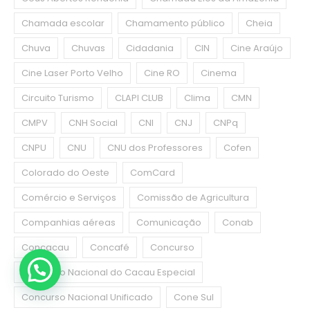
Chamada escolar
Chamamento público
Cheia
Chuva
Chuvas
Cidadania
CIN
Cine Araújo
Cine Laser Porto Velho
Cine RO
Cinema
Circuito Turismo
CLAPI CLUB
Clima
CMN
CMPV
CNH Social
CNI
CNJ
CNPq
CNPU
CNU
CNU dos Professores
Cofen
Colorado do Oeste
ComCard
Comércio e Serviços
Comissão de Agricultura
Companhias aéreas
Comunicação
Conab
Concacau
Concafé
Concurso
Concurso Nacional do Cacau Especial
Concurso Nacional Unificado
Cone Sul