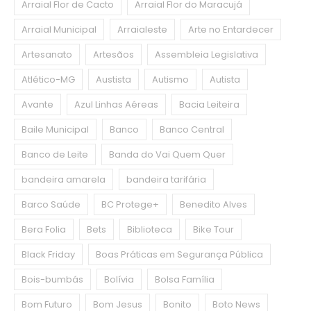
Arraial Flor de Cacto
Arraial Flor do Maracujá
Arraial Municipal
Arraialeste
Arte no Entardecer
Artesanato
Artesãos
Assembleia Legislativa
Atlético-MG
Austista
Autismo
Autista
Avante
Azul Linhas Aéreas
Bacia Leiteira
Baile Municipal
Banco
Banco Central
Banco de Leite
Banda do Vai Quem Quer
bandeira amarela
bandeira tarifária
Barco Saúde
BC Protege+
Benedito Alves
Bera Folia
Bets
Biblioteca
Bike Tour
Black Friday
Boas Práticas em Segurança Pública
Bois-bumbás
Bolívia
Bolsa Família
Bom Futuro
Bom Jesus
Bonito
Boto News