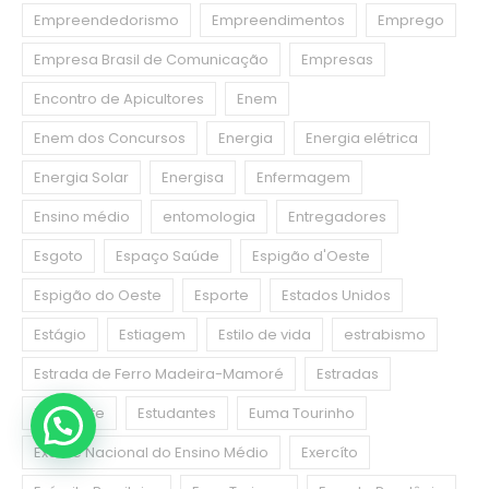
Empreendedorismo
Empreendimentos
Emprego
Empresa Brasil de Comunicação
Empresas
Encontro de Apicultores
Enem
Enem dos Concursos
Energia
Energia elétrica
Energia Solar
Energisa
Enfermagem
Ensino médio
entomologia
Entregadores
Esgoto
Espaço Saúde
Espigão d'Oeste
Espigão do Oeste
Esporte
Estados Unidos
Estágio
Estiagem
Estilo de vida
estrabismo
Estrada de Ferro Madeira-Mamoré
Estradas
Estudante
Estudantes
Euma Tourinho
Exame Nacional do Ensino Médio
Exercíto