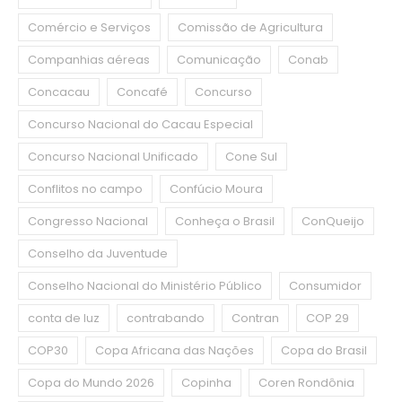
Comércio e Serviços
Comissão de Agricultura
Companhias aéreas
Comunicação
Conab
Concacau
Concafé
Concurso
Concurso Nacional do Cacau Especial
Concurso Nacional Unificado
Cone Sul
Conflitos no campo
Confúcio Moura
Congresso Nacional
Conheça o Brasil
ConQueijo
Conselho da Juventude
Conselho Nacional do Ministério Público
Consumidor
conta de luz
contrabando
Contran
COP 29
COP30
Copa Africana das Nações
Copa do Brasil
Copa do Mundo 2026
Copinha
Coren Rondônia