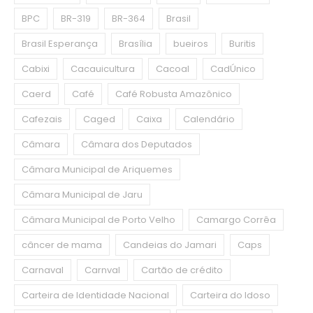
BPC
BR-319
BR-364
Brasil
Brasil Esperança
Brasília
bueiros
Buritis
Cabixi
Cacauicultura
Cacoal
CadÚnico
Caerd
Café
Café Robusta Amazônico
Cafezais
Caged
Caixa
Calendário
Câmara
Câmara dos Deputados
Câmara Municipal de Ariquemes
Câmara Municipal de Jaru
Câmara Municipal de Porto Velho
Camargo Corrêa
câncer de mama
Candeias do Jamari
Caps
Carnaval
Carnval
Cartão de crédito
Carteira de Identidade Nacional
Carteira do Idoso