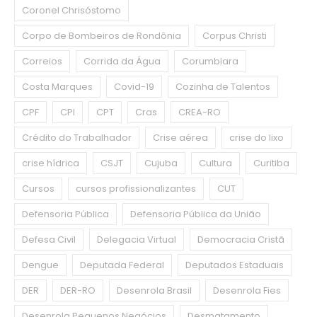
Coronel Chrisóstomo
Corpo de Bombeiros de Rondônia
Corpus Christi
Correios
Corrida da Água
Corumbiara
Costa Marques
Covid-19
Cozinha de Talentos
CPF
CPI
CPT
Cras
CREA-RO
Crédito do Trabalhador
Crise aérea
crise do lixo
crise hídrica
CSJT
Cujuba
Cultura
Curitiba
Cursos
cursos profissionalizantes
CUT
Defensoria Pública
Defensoria Pública da União
Defesa Civil
Delegacia Virtual
Democracia Cristã
Dengue
Deputada Federal
Deputados Estaduais
DER
DER-RO
Desenrola Brasil
Desenrola Fies
Desenrola Pequenos Negócios
Desmatamento