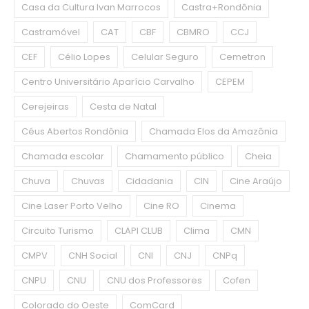
Casa da Cultura Ivan Marrocos
Castra+Rondônia
Castramóvel
CAT
CBF
CBMRO
CCJ
CEF
Célio Lopes
Celular Seguro
Cemetron
Centro Universitário Aparício Carvalho
CEPEM
Cerejeiras
Cesta de Natal
Céus Abertos Rondônia
Chamada Elos da Amazônia
Chamada escolar
Chamamento público
Cheia
Chuva
Chuvas
Cidadania
CIN
Cine Araújo
Cine Laser Porto Velho
Cine RO
Cinema
Circuito Turismo
CLAPI CLUB
Clima
CMN
CMPV
CNH Social
CNI
CNJ
CNPq
CNPU
CNU
CNU dos Professores
Cofen
Colorado do Oeste
ComCard