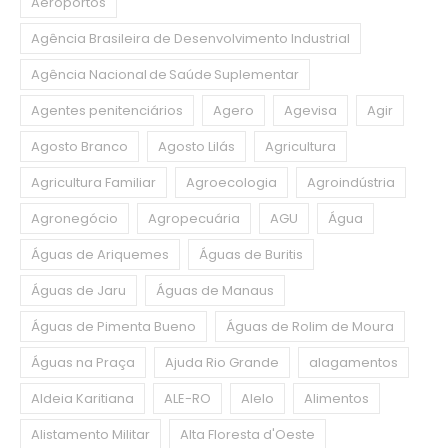
Aeroportos
Agência Brasileira de Desenvolvimento Industrial
Agência Nacional de Saúde Suplementar
Agentes penitenciários
Agero
Agevisa
Agir
Agosto Branco
Agosto Lilás
Agricultura
Agricultura Familiar
Agroecologia
Agroindústria
Agronegócio
Agropecuária
AGU
Água
Águas de Ariquemes
Águas de Buritis
Águas de Jaru
Águas de Manaus
Águas de Pimenta Bueno
Águas de Rolim de Moura
Águas na Praça
Ajuda Rio Grande
alagamentos
Aldeia Karitiana
ALE-RO
Alelo
Alimentos
Alistamento Militar
Alta Floresta d'Oeste