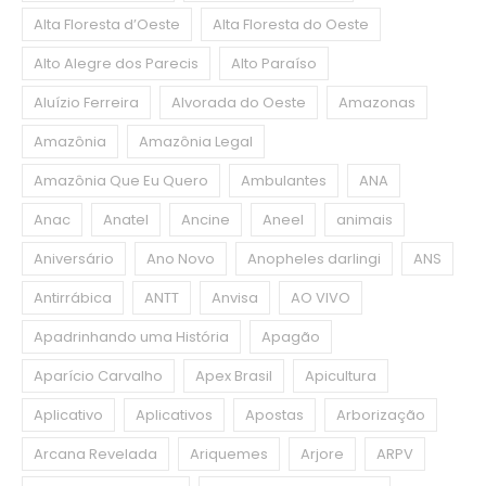
Alta Floresta d’Oeste
Alta Floresta do Oeste
Alto Alegre dos Parecis
Alto Paraíso
Aluízio Ferreira
Alvorada do Oeste
Amazonas
Amazônia
Amazônia Legal
Amazônia Que Eu Quero
Ambulantes
ANA
Anac
Anatel
Ancine
Aneel
animais
Aniversário
Ano Novo
Anopheles darlingi
ANS
Antirrábica
ANTT
Anvisa
AO VIVO
Apadrinhando uma História
Apagão
Aparício Carvalho
Apex Brasil
Apicultura
Aplicativo
Aplicativos
Apostas
Arborização
Arcana Revelada
Ariquemes
Arjore
ARPV