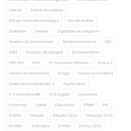
Detran
Detran Rondônia
Dia da Consciência Negra
Dia da Mulher
Diabetes
Dieese
Digitalize seu negócio
Direitos do Consumidor
Direitos Humanos
DIU
DNIT
Doação de sangue
Documentário
DPE-RO
DPU
Dr. Fernando Máximo
Draco 2
Dream da Amazônia
Droga
Duelo na Fronteira
Duelo Nacional de MC´s
Dupla Sena
E-commerce.BR
ECA Digital
Economia
Ecoponto
Edital
Educação
EFMM
EIR
El Niño
Eleição
Eleição 2024
Eleições 2024
Emater
Embrapa
Emdur
Emmy 2023