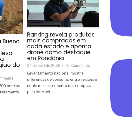
Ranking revela produtos
mais comprados em
a Bueno
cada estado e aponta
drone como destaque
leva
em Rondônia
ra
gião do
24 de abril de 2026
/
No Comments
Levantamento nacional mostra
mments
diferenças de consumo entre regiões e
confirma crescimento das compras
700 metros
pela internet.
diretamente