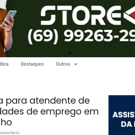
ítica
Destaques
Outros
ga para atendente de
idades de emprego em
lho
omentário