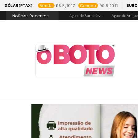
DÓLAR(PTAX)
Venda
5,1017
Compra
5,1011
EURO
Notícias Recentes
Águas de Rolim de Moura promove conscientização sobre a importância e uso correto da rede de esgoto
Águas de Jaru garante hidratação e assegura acesso a água tratada na Praça de Alimentação durante Barco Cross
Águas de Buritis leva hidratação e conscientização ao Festival de Flores de Holambra
Águas de Ariquemes leva atendimento itinerante e orientações ao Distrito de Bom Futuro neste sábado, 25