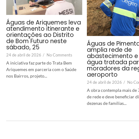
Águas de Ariquemes leva
atendimento itinerante e
orientações ao Distrito
de Bom Futuro neste
Águas de Piment
sábado, 25
amplia rede de
abastecimento e 
24 de abril de 2026
/
No Comments
água tratada pa
A iniciativa faz parte do Trata Bem
moradores da re
Ariquemes em parceria com o Saúde
aeroporto
nos Bairros, projeto...
24 de abril de 2026
/
No Co
A obra contempla mais de 
de rede e deve beneficiar 
dezenas de famílias...