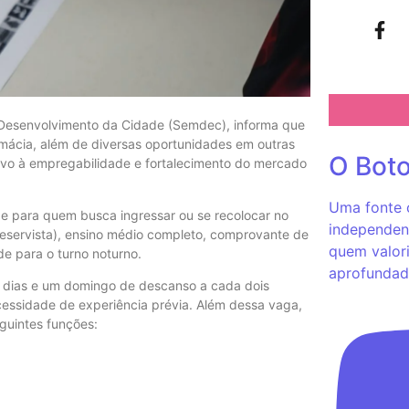
de Desenvolvimento da Cidade (Semdec), informa que
rmácia, além de diversas oportunidades em outras
O Bot
entivo à empregabilidade e fortalecimento do mercado
Uma fonte c
e para quem busca ingressar ou se recolocar no
independent
eservista), ensino médio completo, comprovante de
quem valori
de para o turno noturno.
aprofundad
co dias e um domingo de descanso a cada dois
essidade de experiência prévia. Além dessa vaga,
guintes funções: