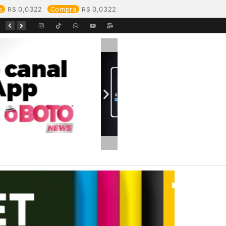
a
0,0322
Compra
0,0322
Equipes da Aegea Rondônia passam por treinamento de prevenção e combate a princípios de incêndio e segurança no trabalho com inflamáveis
Começa o Festival Peixes da Amazônia na Estrada de Ferro Madeira-Mamoré
Durante reunião, Águas de Pimenta Bueno detalha investimentos e avanços no saneamento do município