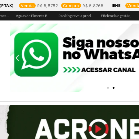
(PTAX)
Venda
5,8782
Compra
5,8765
IENE
Vend
Águas de Pimenta Bueno amplia rede de abastecimento e leva água tratada para moradores da região do aeroporto
Ranking revela produtos mais comprados em cada estado e aponta drone como destaque em Rondônia
Eficiência e gestão, Buritis se torna referência em controle de perdas de água