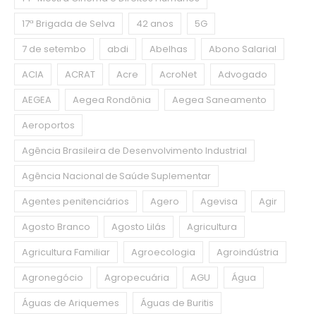
17ª Brigada de Selva
42 anos
5G
7 de setembo
abdi
Abelhas
Abono Salarial
ACIA
ACRAT
Acre
AcroNet
Advogado
AEGEA
Aegea Rondônia
Aegea Saneamento
Aeroportos
Agência Brasileira de Desenvolvimento Industrial
Agência Nacional de Saúde Suplementar
Agentes penitenciários
Agero
Agevisa
Agir
Agosto Branco
Agosto Lilás
Agricultura
Agricultura Familiar
Agroecologia
Agroindústria
Agronegócio
Agropecuária
AGU
Água
Águas de Ariquemes
Águas de Buritis