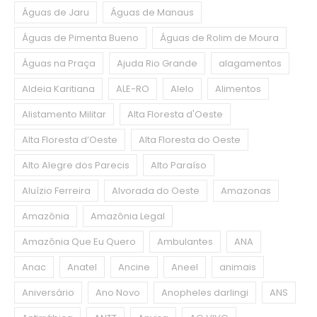
Águas de Jaru
Águas de Manaus
Águas de Pimenta Bueno
Águas de Rolim de Moura
Águas na Praça
Ajuda Rio Grande
alagamentos
Aldeia Karitiana
ALE-RO
Alelo
Alimentos
Alistamento Militar
Alta Floresta d'Oeste
Alta Floresta d’Oeste
Alta Floresta do Oeste
Alto Alegre dos Parecis
Alto Paraíso
Aluízio Ferreira
Alvorada do Oeste
Amazonas
Amazônia
Amazônia Legal
Amazônia Que Eu Quero
Ambulantes
ANA
Anac
Anatel
Ancine
Aneel
animais
Aniversário
Ano Novo
Anopheles darlingi
ANS