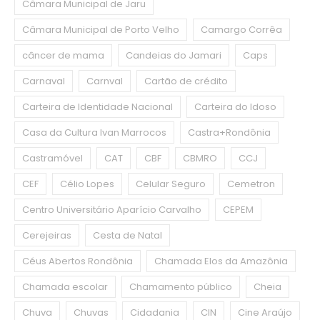
Câmara Municipal de Jaru
Câmara Municipal de Porto Velho
Camargo Corrêa
câncer de mama
Candeias do Jamari
Caps
Carnaval
Carnval
Cartão de crédito
Carteira de Identidade Nacional
Carteira do Idoso
Casa da Cultura Ivan Marrocos
Castra+Rondônia
Castramóvel
CAT
CBF
CBMRO
CCJ
CEF
Célio Lopes
Celular Seguro
Cemetron
Centro Universitário Aparício Carvalho
CEPEM
Cerejeiras
Cesta de Natal
Céus Abertos Rondônia
Chamada Elos da Amazônia
Chamada escolar
Chamamento público
Cheia
Chuva
Chuvas
Cidadania
CIN
Cine Araújo