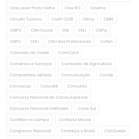
Cine Laser Porto Velho
Cine RO
Cinema
Circuito Turismo
CLAPI CLUB
Clima
CMN
CMPV
CNH Social
CNI
CNJ
CNPq
CNPU
CNU
CNU dos Professores
Cofen
Colorado do Oeste
ComCard
Comércio e Serviços
Comissão de Agricultura
Companhias aéreas
Comunicação
Conab
Concacau
Concafé
Concurso
Concurso Nacional do Cacau Especial
Concurso Nacional Unificado
Cone Sul
Conflitos no campo
Confúcio Moura
Congresso Nacional
Conheça o Brasil
ConQueijo