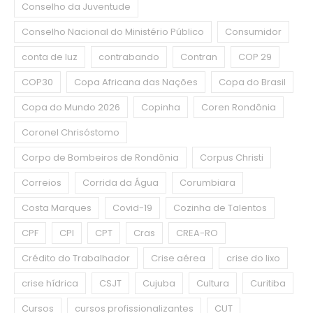
Conselho da Juventude
Conselho Nacional do Ministério Público
Consumidor
conta de luz
contrabando
Contran
COP 29
COP30
Copa Africana das Nações
Copa do Brasil
Copa do Mundo 2026
Copinha
Coren Rondônia
Coronel Chrisóstomo
Corpo de Bombeiros de Rondônia
Corpus Christi
Correios
Corrida da Água
Corumbiara
Costa Marques
Covid-19
Cozinha de Talentos
CPF
CPI
CPT
Cras
CREA-RO
Crédito do Trabalhador
Crise aérea
crise do lixo
crise hídrica
CSJT
Cujuba
Cultura
Curitiba
Cursos
cursos profissionalizantes
CUT