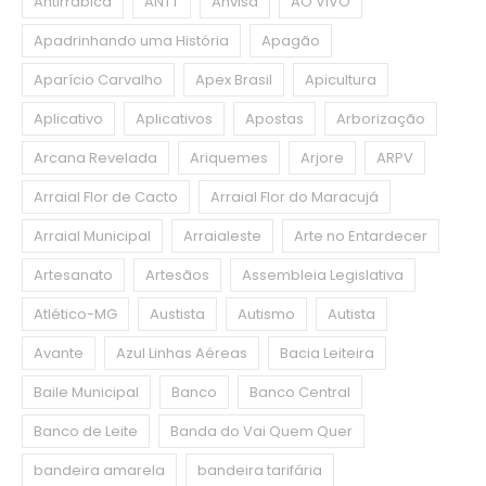
Antirrábica
ANTT
Anvisa
AO VIVO
Apadrinhando uma História
Apagão
Aparício Carvalho
Apex Brasil
Apicultura
Aplicativo
Aplicativos
Apostas
Arborização
Arcana Revelada
Ariquemes
Arjore
ARPV
Arraial Flor de Cacto
Arraial Flor do Maracujá
Arraial Municipal
Arraialeste
Arte no Entardecer
Artesanato
Artesãos
Assembleia Legislativa
Atlético-MG
Austista
Autismo
Autista
Avante
Azul Linhas Aéreas
Bacia Leiteira
Baile Municipal
Banco
Banco Central
Banco de Leite
Banda do Vai Quem Quer
bandeira amarela
bandeira tarifária