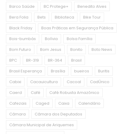
Barco Saúde
BC Protege+
Benedito Alves
Bera Folia
Bets
Biblioteca
Bike Tour
Black Friday
Boas Práticas em Segurança Pública
Bois-bumbás
Bolívia
Bolsa Família
Bom Futuro
Bom Jesus
Bonito
Boto News
BPC
BR-319
BR-364
Brasil
Brasil Esperança
Brasília
bueiros
Buritis
Cabixi
Cacauicultura
Cacoal
CadÚnico
Caerd
Café
Café Robusta Amazônico
Cafezais
Caged
Caixa
Calendário
Câmara
Câmara dos Deputados
Câmara Municipal de Ariquemes