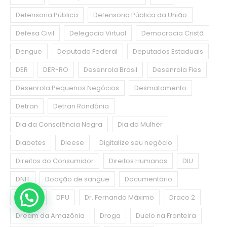
Defensoria Pública
Defensoria Pública da União
Defesa Civil
Delegacia Virtual
Democracia Cristã
Dengue
Deputada Federal
Deputados Estaduais
DER
DER-RO
Desenrola Brasil
Desenrola Fies
Desenrola Pequenos Negócios
Desmatamento
Detran
Detran Rondônia
Dia da Consciência Negra
Dia da Mulher
Diabetes
Dieese
Digitalize seu negócio
Direitos do Consumidor
Direitos Humanos
DIU
DNIT
Doação de sangue
Documentário
DPE-RO
DPU
Dr. Fernando Máximo
Draco 2
Dream da Amazônia
Droga
Duelo na Fronteira