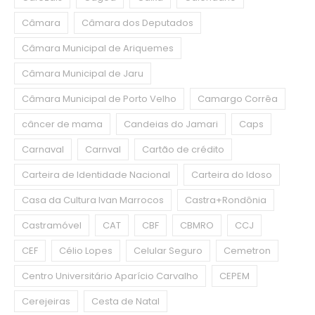
Câmara
Câmara dos Deputados
Câmara Municipal de Ariquemes
Câmara Municipal de Jaru
Câmara Municipal de Porto Velho
Camargo Corrêa
câncer de mama
Candeias do Jamari
Caps
Carnaval
Carnval
Cartão de crédito
Carteira de Identidade Nacional
Carteira do Idoso
Casa da Cultura Ivan Marrocos
Castra+Rondônia
Castramóvel
CAT
CBF
CBMRO
CCJ
CEF
Célio Lopes
Celular Seguro
Cemetron
Centro Universitário Aparício Carvalho
CEPEM
Cerejeiras
Cesta de Natal