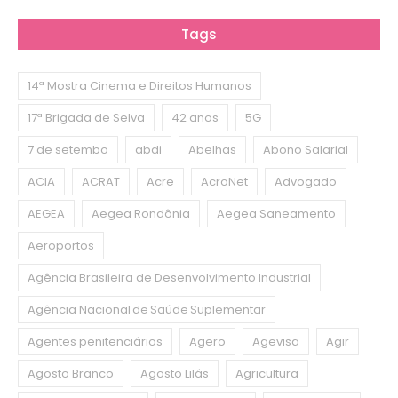
Tags
14ª Mostra Cinema e Direitos Humanos
17ª Brigada de Selva
42 anos
5G
7 de setembo
abdi
Abelhas
Abono Salarial
ACIA
ACRAT
Acre
AcroNet
Advogado
AEGEA
Aegea Rondônia
Aegea Saneamento
Aeroportos
Agência Brasileira de Desenvolvimento Industrial
Agência Nacional de Saúde Suplementar
Agentes penitenciários
Agero
Agevisa
Agir
Agosto Branco
Agosto Lilás
Agricultura