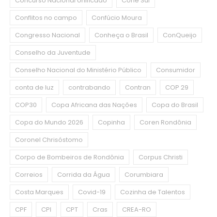
Concurso Nacional Unificado
Cone Sul
Conflitos no campo
Confúcio Moura
Congresso Nacional
Conheça o Brasil
ConQueijo
Conselho da Juventude
Conselho Nacional do Ministério Público
Consumidor
conta de luz
contrabando
Contran
COP 29
COP30
Copa Africana das Nações
Copa do Brasil
Copa do Mundo 2026
Copinha
Coren Rondônia
Coronel Chrisóstomo
Corpo de Bombeiros de Rondônia
Corpus Christi
Correios
Corrida da Água
Corumbiara
Costa Marques
Covid-19
Cozinha de Talentos
CPF
CPI
CPT
Cras
CREA-RO