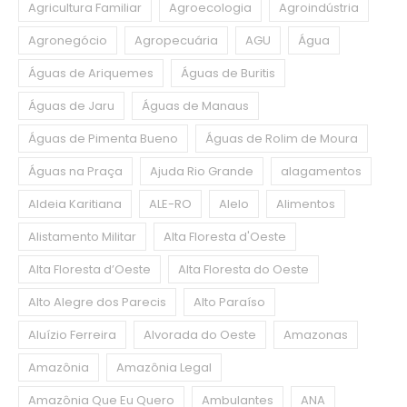
Agricultura Familiar
Agroecologia
Agroindústria
Agronegócio
Agropecuária
AGU
Água
Águas de Ariquemes
Águas de Buritis
Águas de Jaru
Águas de Manaus
Águas de Pimenta Bueno
Águas de Rolim de Moura
Águas na Praça
Ajuda Rio Grande
alagamentos
Aldeia Karitiana
ALE-RO
Alelo
Alimentos
Alistamento Militar
Alta Floresta d'Oeste
Alta Floresta d’Oeste
Alta Floresta do Oeste
Alto Alegre dos Parecis
Alto Paraíso
Aluízio Ferreira
Alvorada do Oeste
Amazonas
Amazônia
Amazônia Legal
Amazônia Que Eu Quero
Ambulantes
ANA