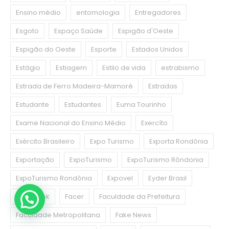
Ensino médio
entomologia
Entregadores
Esgoto
Espaço Saúde
Espigão d'Oeste
Espigão do Oeste
Esporte
Estados Unidos
Estágio
Estiagem
Estilo de vida
estrabismo
Estrada de Ferro Madeira-Mamoré
Estradas
Estudante
Estudantes
Euma Tourinho
Exame Nacional do Ensino Médio
Exercíto
Exército Brasileiro
Expo Turismo
Exporta Rondônia
Exportação
ExpoTurismo
ExpoTurismo Rôndonia
ExpoTurismo Rondônia
Expovel
Eyder Brasil
Facebook
Facer
Faculdade da Prefeitura
Faculdade Metropolitana
Fake News