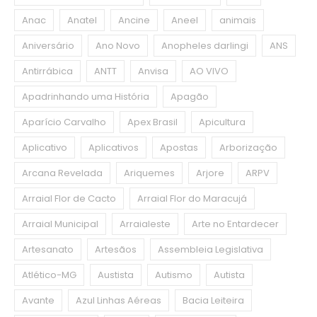
Anac
Anatel
Ancine
Aneel
animais
Aniversário
Ano Novo
Anopheles darlingi
ANS
Antirrábica
ANTT
Anvisa
AO VIVO
Apadrinhando uma História
Apagão
Aparício Carvalho
Apex Brasil
Apicultura
Aplicativo
Aplicativos
Apostas
Arborização
Arcana Revelada
Ariquemes
Arjore
ARPV
Arraial Flor de Cacto
Arraial Flor do Maracujá
Arraial Municipal
Arraialeste
Arte no Entardecer
Artesanato
Artesãos
Assembleia Legislativa
Atlético-MG
Austista
Autismo
Autista
Avante
Azul Linhas Aéreas
Bacia Leiteira