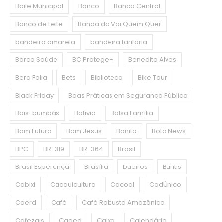
Baile Municipal
Banco
Banco Central
Banco de Leite
Banda do Vai Quem Quer
bandeira amarela
bandeira tarifária
Barco Saúde
BC Protege+
Benedito Alves
Bera Folia
Bets
Biblioteca
Bike Tour
Black Friday
Boas Práticas em Segurança Pública
Bois-bumbás
Bolívia
Bolsa Família
Bom Futuro
Bom Jesus
Bonito
Boto News
BPC
BR-319
BR-364
Brasil
Brasil Esperança
Brasília
bueiros
Buritis
Cabixi
Cacauicultura
Cacoal
CadÚnico
Caerd
Café
Café Robusta Amazônico
Cafezais
Caged
Caixa
Calendário