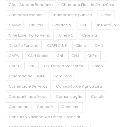
Céus Abertos Rondônia
Chamada Elos da Amazônia
Chamada escolar
Chamamento público
Cheia
Chuva
Chuvas
Cidadania
CIN
Cine Araújo
Cine Laser Porto Velho
Cine RO
Cinema
Circuito Turismo
CLAPI CLUB
Clima
CMN
CMPV
CNH Social
CNI
CNJ
CNPq
CNPU
CNU
CNU dos Professores
Cofen
Colorado do Oeste
ComCard
Comércio e Serviços
Comissão de Agricultura
Companhias aéreas
Comunicação
Conab
Concacau
Concafé
Concurso
Concurso Nacional do Cacau Especial