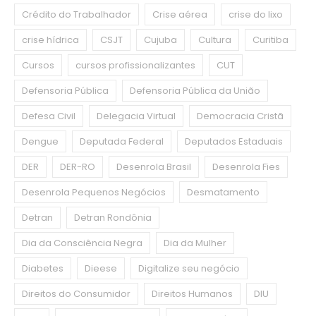
Crédito do Trabalhador
Crise aérea
crise do lixo
crise hídrica
CSJT
Cujuba
Cultura
Curitiba
Cursos
cursos profissionalizantes
CUT
Defensoria Pública
Defensoria Pública da União
Defesa Civil
Delegacia Virtual
Democracia Cristã
Dengue
Deputada Federal
Deputados Estaduais
DER
DER-RO
Desenrola Brasil
Desenrola Fies
Desenrola Pequenos Negócios
Desmatamento
Detran
Detran Rondônia
Dia da Consciência Negra
Dia da Mulher
Diabetes
Dieese
Digitalize seu negócio
Direitos do Consumidor
Direitos Humanos
DIU