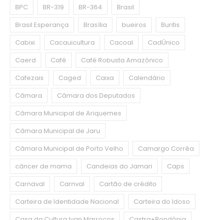
BPC
BR-319
BR-364
Brasil
Brasil Esperança
Brasília
bueiros
Buritis
Cabixi
Cacauicultura
Cacoal
CadÚnico
Caerd
Café
Café Robusta Amazônico
Cafezais
Caged
Caixa
Calendário
Câmara
Câmara dos Deputados
Câmara Municipal de Ariquemes
Câmara Municipal de Jaru
Câmara Municipal de Porto Velho
Camargo Corrêa
câncer de mama
Candeias do Jamari
Caps
Carnaval
Carnval
Cartão de crédito
Carteira de Identidade Nacional
Carteira do Idoso
Casa da Cultura Ivan Marrocos
Castra+Rondônia