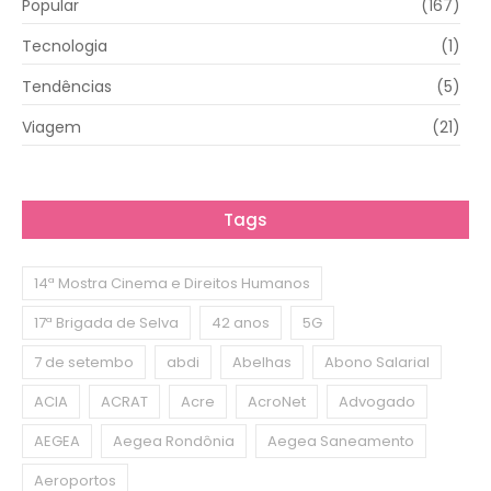
Popular
(167)
Tecnologia
(1)
Tendências
(5)
Viagem
(21)
Tags
14ª Mostra Cinema e Direitos Humanos
17ª Brigada de Selva
42 anos
5G
7 de setembo
abdi
Abelhas
Abono Salarial
ACIA
ACRAT
Acre
AcroNet
Advogado
AEGEA
Aegea Rondônia
Aegea Saneamento
Aeroportos