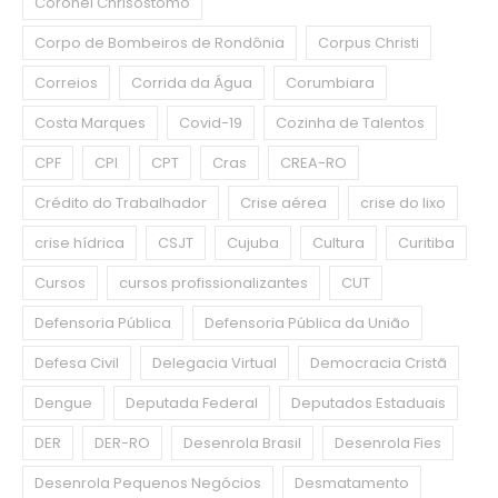
Coronel Chrisóstomo
Corpo de Bombeiros de Rondônia
Corpus Christi
Correios
Corrida da Água
Corumbiara
Costa Marques
Covid-19
Cozinha de Talentos
CPF
CPI
CPT
Cras
CREA-RO
Crédito do Trabalhador
Crise aérea
crise do lixo
crise hídrica
CSJT
Cujuba
Cultura
Curitiba
Cursos
cursos profissionalizantes
CUT
Defensoria Pública
Defensoria Pública da União
Defesa Civil
Delegacia Virtual
Democracia Cristã
Dengue
Deputada Federal
Deputados Estaduais
DER
DER-RO
Desenrola Brasil
Desenrola Fies
Desenrola Pequenos Negócios
Desmatamento