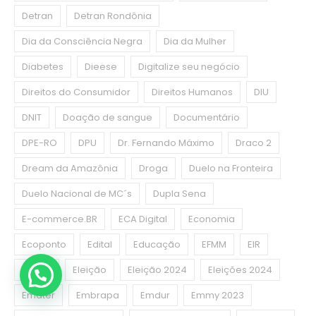
Detran
Detran Rondônia
Dia da Consciência Negra
Dia da Mulher
Diabetes
Dieese
Digitalize seu negócio
Direitos do Consumidor
Direitos Humanos
DIU
DNIT
Doação de sangue
Documentário
DPE-RO
DPU
Dr. Fernando Máximo
Draco 2
Dream da Amazônia
Droga
Duelo na Fronteira
Duelo Nacional de MC´s
Dupla Sena
E-commerce.BR
ECA Digital
Economia
Ecoponto
Edital
Educação
EFMM
EIR
El Niño
Eleição
Eleição 2024
Eleições 2024
Emater
Embrapa
Emdur
Emmy 2023