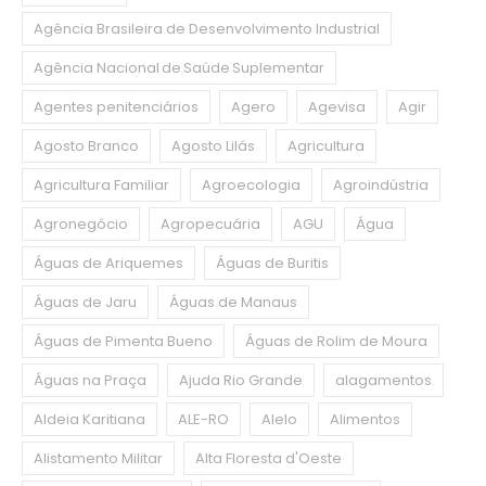
Agência Brasileira de Desenvolvimento Industrial
Agência Nacional de Saúde Suplementar
Agentes penitenciários
Agero
Agevisa
Agir
Agosto Branco
Agosto Lilás
Agricultura
Agricultura Familiar
Agroecologia
Agroindústria
Agronegócio
Agropecuária
AGU
Água
Águas de Ariquemes
Águas de Buritis
Águas de Jaru
Águas de Manaus
Águas de Pimenta Bueno
Águas de Rolim de Moura
Águas na Praça
Ajuda Rio Grande
alagamentos
Aldeia Karitiana
ALE-RO
Alelo
Alimentos
Alistamento Militar
Alta Floresta d'Oeste