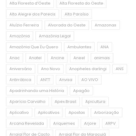
Alta Floresta d’Oeste
Alta Floresta do Oeste
Alto Alegre dos Parecis
Alto Paraíso
Aluízio Ferreira
Alvorada do Oeste
Amazonas
Amazônia
Amazônia Legal
Amazônia Que Eu Quero
Ambulantes
ANA
Anac
Anatel
Ancine
Aneel
animais
Aniversário
Ano Novo
Anopheles darlingi
ANS
Antirrábica
ANTT
Anvisa
AO VIVO
Apadrinhando uma História
Apagão
Aparício Carvalho
Apex Brasil
Apicultura
Aplicativo
Aplicativos
Apostas
Arborização
Arcana Revelada
Ariquemes
Arjore
ARPV
Arraial Flor de Cacto
Arraial Flor do Maracujá