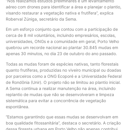
“Nós realizamos estudos preliminares e um levantamento
aéreo com drones para identificar a área e planejar o plantio,
visando restaurar a vegetação nativa e frutífera”, explica
Roberval Zúniga, secretário da Sema.
Em um esforço conjunto que contou com a participação de
cerca de 8 mil voluntários, incluindo empresários, escolas,
universidades, ONGs e a comunidade em geral, Porto Velho
quebrou um recorde nacional ao plantar 30.845 mudas em
apenas 30 minutos, no dia 23 de outubro do ano passado.
Todas as mudas foram de espécies nativas, tanto florestais
quanto frutíferas, produzidas no viveiro municipal ou doadas
por parceiros como a ONG Ecoporé e a Universidade Federal
de Rondônia (Unir). O projeto não se limitou ao plantio inicial.
A Sema continua a realizar manutenção na área, incluindo
replantio de mudas que não se desenvolveram e limpeza
sistemática para evitar a concorrência de vegetação
espontânea.
“Estamos garantindo que essas mudas se desenvolvam em
boa qualidade fitossanitária”, destaca o secretário. A criação
dessa floresta urbana em Porto Velho não apenas contribui