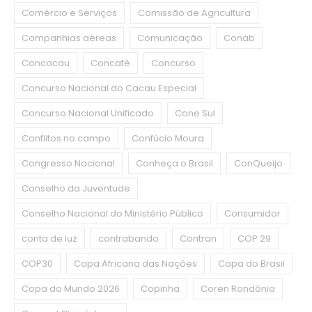
Comércio e Serviços
Comissão de Agricultura
Companhias aéreas
Comunicação
Conab
Concacau
Concafé
Concurso
Concurso Nacional do Cacau Especial
Concurso Nacional Unificado
Cone Sul
Conflitos no campo
Confúcio Moura
Congresso Nacional
Conheça o Brasil
ConQueijo
Conselho da Juventude
Conselho Nacional do Ministério Público
Consumidor
conta de luz
contrabando
Contran
COP 29
COP30
Copa Africana das Nações
Copa do Brasil
Copa do Mundo 2026
Copinha
Coren Rondônia