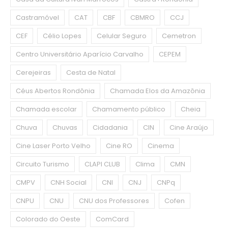
Castramóvel
CAT
CBF
CBMRO
CCJ
CEF
Célio Lopes
Celular Seguro
Cemetron
Centro Universitário Aparício Carvalho
CEPEM
Cerejeiras
Cesta de Natal
Céus Abertos Rondônia
Chamada Elos da Amazônia
Chamada escolar
Chamamento público
Cheia
Chuva
Chuvas
Cidadania
CIN
Cine Araújo
Cine Laser Porto Velho
Cine RO
Cinema
Circuito Turismo
CLAPI CLUB
Clima
CMN
CMPV
CNH Social
CNI
CNJ
CNPq
CNPU
CNU
CNU dos Professores
Cofen
Colorado do Oeste
ComCard