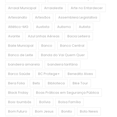
Arraial Municipal
Arraialeste
Arte no Entardecer
Artesanato
Artesãos
Assembleia Legislativa
Atlético-MG
Austista
Autismo
Autista
Avante
Azul Linhas Aéreas
Bacia Leiteira
Baile Municipal
Banco
Banco Central
Banco de Leite
Banda do Vai Quem Quer
bandeira amarela
bandeira tarifária
Barco Saúde
BC Protege+
Benedito Alves
Bera Folia
Bets
Biblioteca
Bike Tour
Black Friday
Boas Práticas em Segurança Pública
Bois-bumbás
Bolívia
Bolsa Família
Bom Futuro
Bom Jesus
Bonito
Boto News