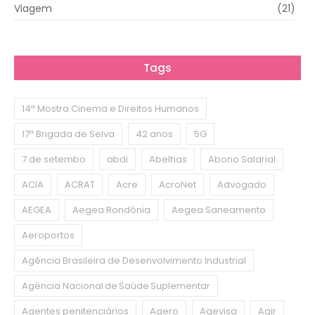
Viagem
(21)
Tags
14ª Mostra Cinema e Direitos Humanos
17ª Brigada de Selva
42 anos
5G
7 de setembo
abdi
Abelhas
Abono Salarial
ACIA
ACRAT
Acre
AcroNet
Advogado
AEGEA
Aegea Rondônia
Aegea Saneamento
Aeroportos
Agência Brasileira de Desenvolvimento Industrial
Agência Nacional de Saúde Suplementar
Agentes penitenciários
Agero
Agevisa
Agir