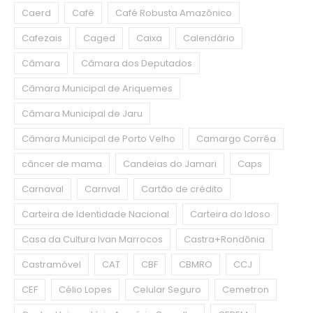
Caerd
Café
Café Robusta Amazônico
Cafezais
Caged
Caixa
Calendário
Câmara
Câmara dos Deputados
Câmara Municipal de Ariquemes
Câmara Municipal de Jaru
Câmara Municipal de Porto Velho
Camargo Corrêa
câncer de mama
Candeias do Jamari
Caps
Carnaval
Carnval
Cartão de crédito
Carteira de Identidade Nacional
Carteira do Idoso
Casa da Cultura Ivan Marrocos
Castra+Rondônia
Castramóvel
CAT
CBF
CBMRO
CCJ
CEF
Célio Lopes
Celular Seguro
Cemetron