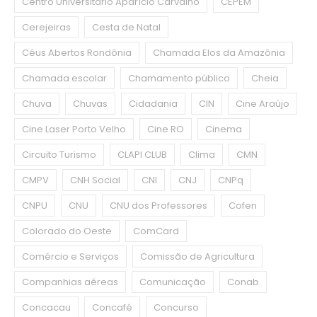
Centro Universitário Aparício Carvalho
CEPEM
Cerejeiras
Cesta de Natal
Céus Abertos Rondônia
Chamada Elos da Amazônia
Chamada escolar
Chamamento público
Cheia
Chuva
Chuvas
Cidadania
CIN
Cine Araújo
Cine Laser Porto Velho
Cine RO
Cinema
Circuito Turismo
CLAPI CLUB
Clima
CMN
CMPV
CNH Social
CNI
CNJ
CNPq
CNPU
CNU
CNU dos Professores
Cofen
Colorado do Oeste
ComCard
Comércio e Serviços
Comissão de Agricultura
Companhias aéreas
Comunicação
Conab
Concacau
Concafé
Concurso