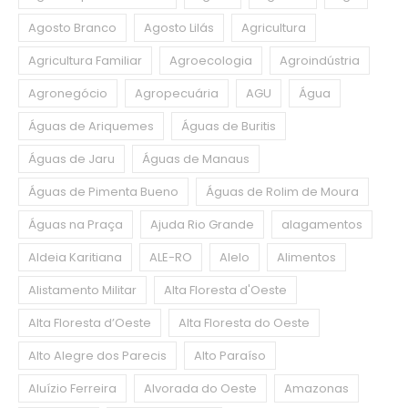
Agosto Branco
Agosto Lilás
Agricultura
Agricultura Familiar
Agroecologia
Agroindústria
Agronegócio
Agropecuária
AGU
Água
Águas de Ariquemes
Águas de Buritis
Águas de Jaru
Águas de Manaus
Águas de Pimenta Bueno
Águas de Rolim de Moura
Águas na Praça
Ajuda Rio Grande
alagamentos
Aldeia Karitiana
ALE-RO
Alelo
Alimentos
Alistamento Militar
Alta Floresta d'Oeste
Alta Floresta d’Oeste
Alta Floresta do Oeste
Alto Alegre dos Parecis
Alto Paraíso
Aluízio Ferreira
Alvorada do Oeste
Amazonas