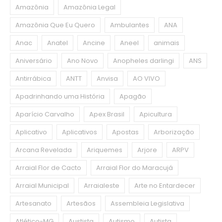
Amazônia
Amazônia Legal
Amazônia Que Eu Quero
Ambulantes
ANA
Anac
Anatel
Ancine
Aneel
animais
Aniversário
Ano Novo
Anopheles darlingi
ANS
Antirrábica
ANTT
Anvisa
AO VIVO
Apadrinhando uma História
Apagão
Aparício Carvalho
Apex Brasil
Apicultura
Aplicativo
Aplicativos
Apostas
Arborização
Arcana Revelada
Ariquemes
Arjore
ARPV
Arraial Flor de Cacto
Arraial Flor do Maracujá
Arraial Municipal
Arraialeste
Arte no Entardecer
Artesanato
Artesãos
Assembleia Legislativa
Atlético-MG
Austista
Autismo
Autista