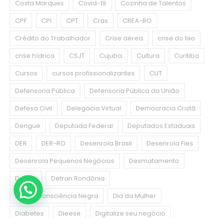
Costa Marques
Covid-19
Cozinha de Talentos
CPF
CPI
CPT
Cras
CREA-RO
Crédito do Trabalhador
Crise aérea
crise do lixo
crise hídrica
CSJT
Cujuba
Cultura
Curitiba
Cursos
cursos profissionalizantes
CUT
Defensoria Pública
Defensoria Pública da União
Defesa Civil
Delegacia Virtual
Democracia Cristã
Dengue
Deputada Federal
Deputados Estaduais
DER
DER-RO
Desenrola Brasil
Desenrola Fies
Desenrola Pequenos Negócios
Desmatamento
Detran
Detran Rondônia
Dia da Consciência Negra
Dia da Mulher
Diabetes
Dieese
Digitalize seu negócio