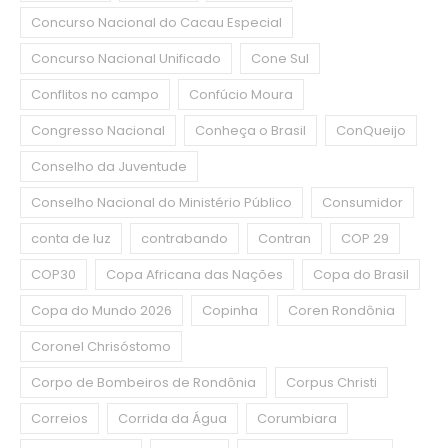
Concurso Nacional do Cacau Especial
Concurso Nacional Unificado
Cone Sul
Conflitos no campo
Confúcio Moura
Congresso Nacional
Conheça o Brasil
ConQueijo
Conselho da Juventude
Conselho Nacional do Ministério Público
Consumidor
conta de luz
contrabando
Contran
COP 29
COP30
Copa Africana das Nações
Copa do Brasil
Copa do Mundo 2026
Copinha
Coren Rondônia
Coronel Chrisóstomo
Corpo de Bombeiros de Rondônia
Corpus Christi
Correios
Corrida da Água
Corumbiara