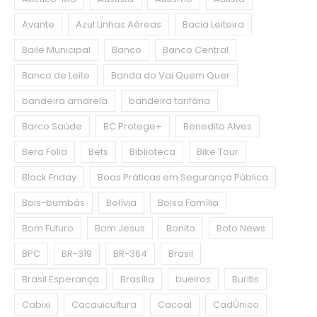
Avante
Azul Linhas Aéreas
Bacia Leiteira
Baile Municipal
Banco
Banco Central
Banco de Leite
Banda do Vai Quem Quer
bandeira amarela
bandeira tarifária
Barco Saúde
BC Protege+
Benedito Alves
Bera Folia
Bets
Biblioteca
Bike Tour
Black Friday
Boas Práticas em Segurança Pública
Bois-bumbás
Bolívia
Bolsa Família
Bom Futuro
Bom Jesus
Bonito
Boto News
BPC
BR-319
BR-364
Brasil
Brasil Esperança
Brasília
bueiros
Buritis
Cabixi
Cacauicultura
Cacoal
CadÚnico