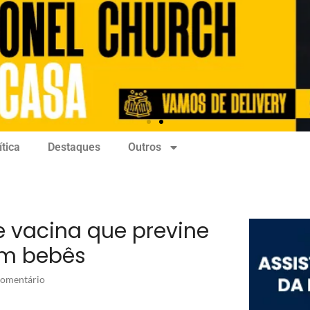
ítica
Destaques
Outros
e vacina que previne
em bebês
omentário