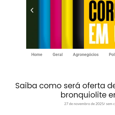
Home
Geral
Agronegócios
Pol
Saiba como será oferta d
bronquiolite 
27 de novembro de 2025
sem c
/