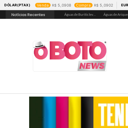
DÓLAR(PTAX)
Venda
5,0908
Compra
5,0902
EU
Notícias Recentes
Águas de Jaru garante hidratação e assegura acesso a água tratada na Praça de Alimentação durante Barco Cross
Águas de Buritis leva hidratação e conscientização ao Festival de Flores de Holambra
Águas de Ariquemes leva atendimento itinerante e orientações ao Distrito de Bom Futuro neste sábado, 25