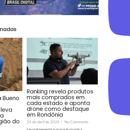
onadas
Ranking revela produtos
mais comprados em
a Bueno
cada estado e aponta
drone como destaque
leva
em Rondônia
ra
gião do
24 de abril de 2026
/
No Comments
Levantamento nacional mostra