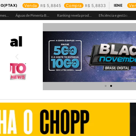
RO(PTAX)
Venda
5,8845
Compra
5,8833
IENE
Ve
Águas de Pimenta Bueno amplia rede de abastecimento e leva água tratada para moradores da região do aeroporto
Ranking revela produtos mais comprados em cada estado e aponta drone como destaque em Rondônia
Eficiência e gestão, Buritis se torna referência em controle de perdas de água