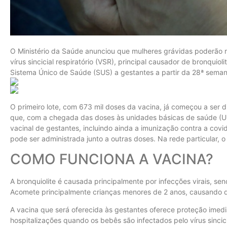
O Ministério da Saúde anunciou que mulheres grávidas poderão r
vírus sincicial respiratório (VSR), principal causador de bronquio
Sistema Único de Saúde (SUS) a gestantes a partir da 28ª sema
O primeiro lote, com 673 mil doses da vacina, já começou a ser di
que, com a chegada das doses às unidades básicas de saúde (UBS
vacinal de gestantes, incluindo ainda a imunização contra a covid
pode ser administrada junto a outras doses. Na rede particular, o
COMO FUNCIONA A VACINA?
A bronquiolite é causada principalmente por infecções virais, s
Acomete principalmente crianças menores de 2 anos, causando di
A vacina que será oferecida às gestantes oferece proteção imed
hospitalizações quando os bebês são infectados pelo vírus sincic