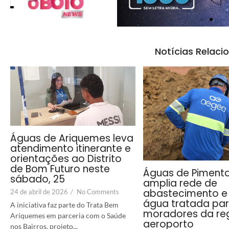
Notícias Relaci
Águas de Ariquemes leva
atendimento itinerante e
orientações ao Distrito
de Bom Futuro neste
Águas de Piment
sábado, 25
amplia rede de
abastecimento e 
24 de abril de 2026
/
No Comments
água tratada pa
A iniciativa faz parte do Trata Bem
moradores da re
Ariquemes em parceria com o Saúde
aeroporto
nos Bairros, projeto...