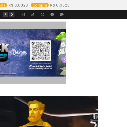
nda
0,0323
Compra
0,0323
Equipes da Aegea Rondônia passam por treinamento de prevenção e combate a princípios de incêndio e segurança no trabalho com inflamáveis
Começa o Festival Peixes da Amazônia na Estrada de Ferro Madeira-Mamoré
Durante reunião, Águas de Pimenta Bueno detalha investimentos e avanços no saneamento do município