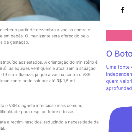
eceber a partir de dezembro a vacina contra o
lite em bebês. O imunizante será oferecido pelo
na da gestação.
O Bot
stribuído aos estados. A orientação do ministério é
Uma fonte c
), as equipes verifiquem e atualizem a situação
independent
-19 e a influenza, já que a vacina contra o VSR
 imunizante pode sair por até R$ 1,5 mil.
quem valori
aprofundad
endo o VSR o agente infeccioso mais comum.
ficuldade para respirar, febre e tosse.
iata a recém-nascidos, reduzindo a necessidade de
ial.