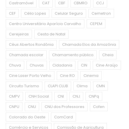
Castramóvel
CAT
CBF
CBMRO
CCJ
CEF
Célio Lopes
Celular Seguro
Cemetron
Centro Universitário Aparício Carvalho
CEPEM
Cerejeiras
Cesta de Natal
Céus Abertos Rondônia
Chamada Elos da Amazônia
Chamada escolar
Chamamento público
Cheia
Chuva
Chuvas
Cidadania
CIN
Cine Araújo
Cine Laser Porto Velho
Cine RO
Cinema
Circuito Turismo
CLAPI CLUB
Clima
CMN
CMPV
CNH Social
CNI
CNJ
CNPq
CNPU
CNU
CNU dos Professores
Cofen
Colorado do Oeste
ComCard
Comércio e Serviços
Comissão de Agricultura