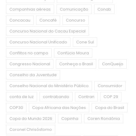
Companhias aéreas
Comunicação
Conab
Concacau
Concafé
Concurso
Concurso Nacional do Cacau Especial
Concurso Nacional Unificado
Cone Sul
Conflitos no campo
Confúcio Moura
Congresso Nacional
Conheça o Brasil
ConQueijo
Conselho da Juventude
Conselho Nacional do Ministério Público
Consumidor
conta de luz
contrabando
Contran
COP 29
COP30
Copa Africana das Nações
Copa do Brasil
Copa do Mundo 2026
Copinha
Coren Rondônia
Coronel Chrisóstomo