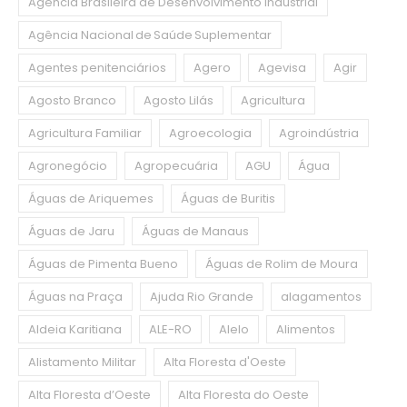
Agência Brasileira de Desenvolvimento Industrial
Agência Nacional de Saúde Suplementar
Agentes penitenciários
Agero
Agevisa
Agir
Agosto Branco
Agosto Lilás
Agricultura
Agricultura Familiar
Agroecologia
Agroindústria
Agronegócio
Agropecuária
AGU
Água
Águas de Ariquemes
Águas de Buritis
Águas de Jaru
Águas de Manaus
Águas de Pimenta Bueno
Águas de Rolim de Moura
Águas na Praça
Ajuda Rio Grande
alagamentos
Aldeia Karitiana
ALE-RO
Alelo
Alimentos
Alistamento Militar
Alta Floresta d'Oeste
Alta Floresta d’Oeste
Alta Floresta do Oeste