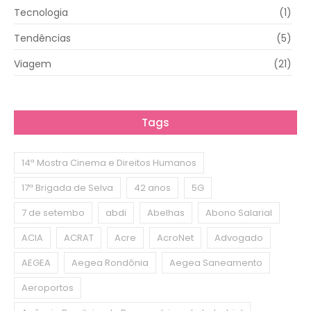
Tecnologia
(1)
Tendências
(5)
Viagem
(21)
Tags
14ª Mostra Cinema e Direitos Humanos
17ª Brigada de Selva
42 anos
5G
7 de setembo
abdi
Abelhas
Abono Salarial
ACIA
ACRAT
Acre
AcroNet
Advogado
AEGEA
Aegea Rondônia
Aegea Saneamento
Aeroportos