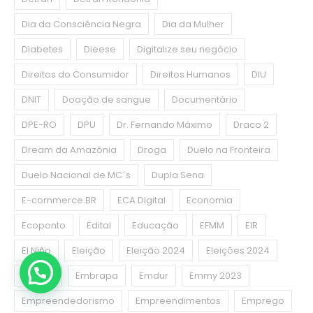
Dia da Consciência Negra
Dia da Mulher
Diabetes
Dieese
Digitalize seu negócio
Direitos do Consumidor
Direitos Humanos
DIU
DNIT
Doação de sangue
Documentário
DPE-RO
DPU
Dr. Fernando Máximo
Draco 2
Dream da Amazônia
Droga
Duelo na Fronteira
Duelo Nacional de MC´s
Dupla Sena
E-commerce.BR
ECA Digital
Economia
Ecoponto
Edital
Educação
EFMM
EIR
El Niño
Eleição
Eleição 2024
Eleições 2024
Emater
Embrapa
Emdur
Emmy 2023
Empreendedorismo
Empreendimentos
Emprego