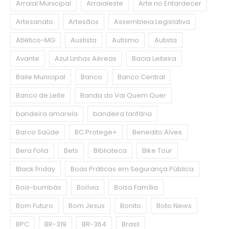
Arraial Municipal
Arraialeste
Arte no Entardecer
Artesanato
Artesãos
Assembleia Legislativa
Atlético-MG
Austista
Autismo
Autista
Avante
Azul Linhas Aéreas
Bacia Leiteira
Baile Municipal
Banco
Banco Central
Banco de Leite
Banda do Vai Quem Quer
bandeira amarela
bandeira tarifária
Barco Saúde
BC Protege+
Benedito Alves
Bera Folia
Bets
Biblioteca
Bike Tour
Black Friday
Boas Práticas em Segurança Pública
Bois-bumbás
Bolívia
Bolsa Família
Bom Futuro
Bom Jesus
Bonito
Boto News
BPC
BR-319
BR-364
Brasil