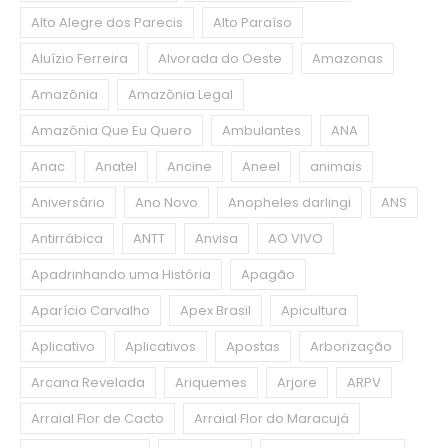
Alto Alegre dos Parecis
Alto Paraíso
Aluízio Ferreira
Alvorada do Oeste
Amazonas
Amazônia
Amazônia Legal
Amazônia Que Eu Quero
Ambulantes
ANA
Anac
Anatel
Ancine
Aneel
animais
Aniversário
Ano Novo
Anopheles darlingi
ANS
Antirrábica
ANTT
Anvisa
AO VIVO
Apadrinhando uma História
Apagão
Aparício Carvalho
Apex Brasil
Apicultura
Aplicativo
Aplicativos
Apostas
Arborização
Arcana Revelada
Ariquemes
Arjore
ARPV
Arraial Flor de Cacto
Arraial Flor do Maracujá