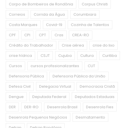
Corpo de Bombeiros de Rondônia
Corpus Christi
Correios
Corrida da Água
Corumbiara
Costa Marques
Covid-19
Cozinha de Talentos
CPF
CPI
CPT
Cras
CREA-RO
Crédito do Trabalhador
Crise aérea
crise do lixo
crise hídrica
CSJT
Cujuba
Cultura
Curitiba
Cursos
cursos profissionalizantes
CUT
Defensoria Pública
Defensoria Pública da União
Defesa Civil
Delegacia Virtual
Democracia Cristã
Dengue
Deputada Federal
Deputados Estaduais
DER
DER-RO
Desenrola Brasil
Desenrola Fies
Desenrola Pequenos Negócios
Desmatamento
Detran
Detran Rondônia