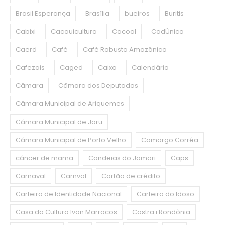
Brasil Esperança
Brasília
bueiros
Buritis
Cabixi
Cacauicultura
Cacoal
CadÚnico
Caerd
Café
Café Robusta Amazônico
Cafezais
Caged
Caixa
Calendário
Câmara
Câmara dos Deputados
Câmara Municipal de Ariquemes
Câmara Municipal de Jaru
Câmara Municipal de Porto Velho
Camargo Corrêa
câncer de mama
Candeias do Jamari
Caps
Carnaval
Carnval
Cartão de crédito
Carteira de Identidade Nacional
Carteira do Idoso
Casa da Cultura Ivan Marrocos
Castra+Rondônia