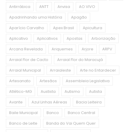
Antirrábica
ANTT
Anvisa
AO VIVO
Apadrinhando uma História
Apagão
Aparício Carvalho
Apex Brasil
Apicultura
Aplicativo
Aplicativos
Apostas
Arborização
Arcana Revelada
Ariquemes
Arjore
ARPV
Arraial Flor de Cacto
Arraial Flor do Maracujá
Arraial Municipal
Arraialeste
Arte no Entardecer
Artesanato
Artesãos
Assembleia Legislativa
Atlético-MG
Austista
Autismo
Autista
Avante
Azul Linhas Aéreas
Bacia Leiteira
Baile Municipal
Banco
Banco Central
Banco de Leite
Banda do Vai Quem Quer