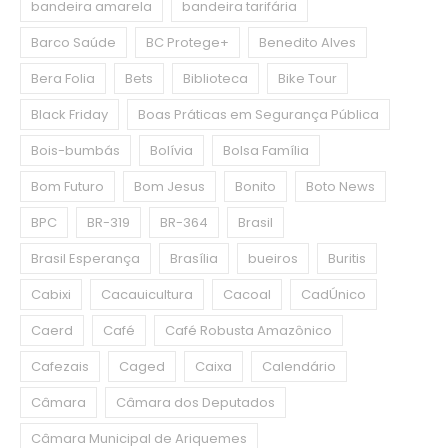
bandeira amarela
bandeira tarifária
Barco Saúde
BC Protege+
Benedito Alves
Bera Folia
Bets
Biblioteca
Bike Tour
Black Friday
Boas Práticas em Segurança Pública
Bois-bumbás
Bolívia
Bolsa Família
Bom Futuro
Bom Jesus
Bonito
Boto News
BPC
BR-319
BR-364
Brasil
Brasil Esperança
Brasília
bueiros
Buritis
Cabixi
Cacauicultura
Cacoal
CadÚnico
Caerd
Café
Café Robusta Amazônico
Cafezais
Caged
Caixa
Calendário
Câmara
Câmara dos Deputados
Câmara Municipal de Ariquemes