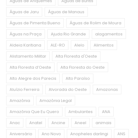
Águas de Ariquemes
Águas de Buritis
Águas de Jaru
Águas de Manaus
Águas de Pimenta Bueno
Águas de Rolim de Moura
Águas na Praça
Ajuda Rio Grande
alagamentos
Aldeia Karitiana
ALE-RO
Alelo
Alimentos
Alistamento Militar
Alta Floresta d'Oeste
Alta Floresta d’Oeste
Alta Floresta do Oeste
Alto Alegre dos Parecis
Alto Paraíso
Aluízio Ferreira
Alvorada do Oeste
Amazonas
Amazônia
Amazônia Legal
Amazônia Que Eu Quero
Ambulantes
ANA
Anac
Anatel
Ancine
Aneel
animais
Aniversário
Ano Novo
Anopheles darlingi
ANS