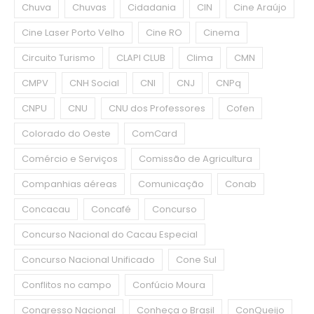
Chuva
Chuvas
Cidadania
CIN
Cine Araújo
Cine Laser Porto Velho
Cine RO
Cinema
Circuito Turismo
CLAPI CLUB
Clima
CMN
CMPV
CNH Social
CNI
CNJ
CNPq
CNPU
CNU
CNU dos Professores
Cofen
Colorado do Oeste
ComCard
Comércio e Serviços
Comissão de Agricultura
Companhias aéreas
Comunicação
Conab
Concacau
Concafé
Concurso
Concurso Nacional do Cacau Especial
Concurso Nacional Unificado
Cone Sul
Conflitos no campo
Confúcio Moura
Congresso Nacional
Conheça o Brasil
ConQueijo