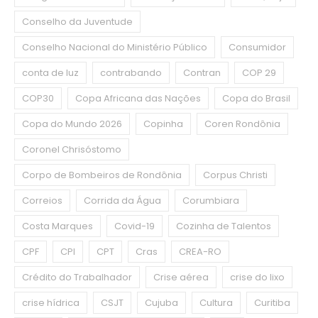
Conselho da Juventude
Conselho Nacional do Ministério Público
Consumidor
conta de luz
contrabando
Contran
COP 29
COP30
Copa Africana das Nações
Copa do Brasil
Copa do Mundo 2026
Copinha
Coren Rondônia
Coronel Chrisóstomo
Corpo de Bombeiros de Rondônia
Corpus Christi
Correios
Corrida da Água
Corumbiara
Costa Marques
Covid-19
Cozinha de Talentos
CPF
CPI
CPT
Cras
CREA-RO
Crédito do Trabalhador
Crise aérea
crise do lixo
crise hídrica
CSJT
Cujuba
Cultura
Curitiba