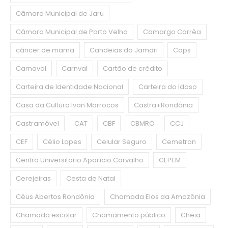
Câmara Municipal de Jaru
Câmara Municipal de Porto Velho
Camargo Corrêa
câncer de mama
Candeias do Jamari
Caps
Carnaval
Carnval
Cartão de crédito
Carteira de Identidade Nacional
Carteira do Idoso
Casa da Cultura Ivan Marrocos
Castra+Rondônia
Castramóvel
CAT
CBF
CBMRO
CCJ
CEF
Célio Lopes
Celular Seguro
Cemetron
Centro Universitário Aparício Carvalho
CEPEM
Cerejeiras
Cesta de Natal
Céus Abertos Rondônia
Chamada Elos da Amazônia
Chamada escolar
Chamamento público
Cheia