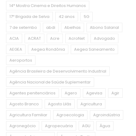
14ª Mostra Cinema e Direitos Humanos
17ª Brigada de Selva
42 anos
5G
7 de setembo
abdi
Abelhas
Abono Salarial
ACIA
ACRAT
Acre
AcroNet
Advogado
AEGEA
Aegea Rondônia
Aegea Saneamento
Aeroportos
Agência Brasileira de Desenvolvimento Industrial
Agência Nacional de Saúde Suplementar
Agentes penitenciários
Agero
Agevisa
Agir
Agosto Branco
Agosto Lilás
Agricultura
Agricultura Familiar
Agroecologia
Agroindústria
Agronegócio
Agropecuária
AGU
Água