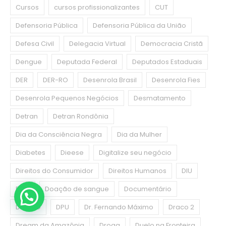
Cursos
cursos profissionalizantes
CUT
Defensoria Pública
Defensoria Pública da União
Defesa Civil
Delegacia Virtual
Democracia Cristã
Dengue
Deputada Federal
Deputados Estaduais
DER
DER-RO
Desenrola Brasil
Desenrola Fies
Desenrola Pequenos Negócios
Desmatamento
Detran
Detran Rondônia
Dia da Consciência Negra
Dia da Mulher
Diabetes
Dieese
Digitalize seu negócio
Direitos do Consumidor
Direitos Humanos
DIU
DNIT
Doação de sangue
Documentário
DPE-RO
DPU
Dr. Fernando Máximo
Draco 2
Dream da Amazônia
Droga
Duelo na Fronteira