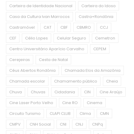
Carteira de Identidade Nacional
Carteira do Idoso
Casa da Cultura Ivan Marrocos
Castra+Rondônia
Castramóvel
CAT
CBF
CBMRO
CCJ
CEF
Célio Lopes
Celular Seguro
Cemetron
Centro Universitário Aparício Carvalho
CEPEM
Cerejeiras
Cesta de Natal
Céus Abertos Rondônia
Chamada Elos da Amazônia
Chamada escolar
Chamamento público
Cheia
Chuva
Chuvas
Cidadania
CIN
Cine Araújo
Cine Laser Porto Velho
Cine RO
Cinema
Circuito Turismo
CLAPI CLUB
Clima
CMN
CMPV
CNH Social
CNI
CNJ
CNPq