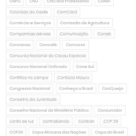
CNPU
CNU
CNU dos Professores
Cofen
Colorado do Oeste
ComCard
Comércio e Serviços
Comissão de Agricultura
Companhias aéreas
Comunicação
Conab
Concacau
Concafé
Concurso
Concurso Nacional do Cacau Especial
Concurso Nacional Unificado
Cone Sul
Conflitos no campo
Confúcio Moura
Congresso Nacional
Conheça o Brasil
ConQueijo
Conselho da Juventude
Conselho Nacional do Ministério Público
Consumidor
conta de luz
contrabando
Contran
COP 29
COP30
Copa Africana das Nações
Copa do Brasil