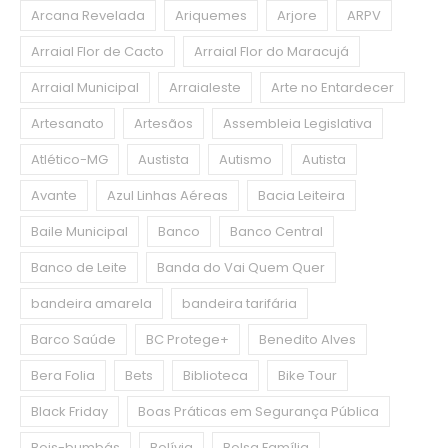
Arcana Revelada
Ariquemes
Arjore
ARPV
Arraial Flor de Cacto
Arraial Flor do Maracujá
Arraial Municipal
Arraialeste
Arte no Entardecer
Artesanato
Artesãos
Assembleia Legislativa
Atlético-MG
Austista
Autismo
Autista
Avante
Azul Linhas Aéreas
Bacia Leiteira
Baile Municipal
Banco
Banco Central
Banco de Leite
Banda do Vai Quem Quer
bandeira amarela
bandeira tarifária
Barco Saúde
BC Protege+
Benedito Alves
Bera Folia
Bets
Biblioteca
Bike Tour
Black Friday
Boas Práticas em Segurança Pública
Bois-bumbás
Bolívia
Bolsa Família