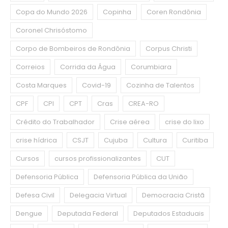
Copa do Mundo 2026
Copinha
Coren Rondônia
Coronel Chrisóstomo
Corpo de Bombeiros de Rondônia
Corpus Christi
Correios
Corrida da Água
Corumbiara
Costa Marques
Covid-19
Cozinha de Talentos
CPF
CPI
CPT
Cras
CREA-RO
Crédito do Trabalhador
Crise aérea
crise do lixo
crise hídrica
CSJT
Cujuba
Cultura
Curitiba
Cursos
cursos profissionalizantes
CUT
Defensoria Pública
Defensoria Pública da União
Defesa Civil
Delegacia Virtual
Democracia Cristã
Dengue
Deputada Federal
Deputados Estaduais