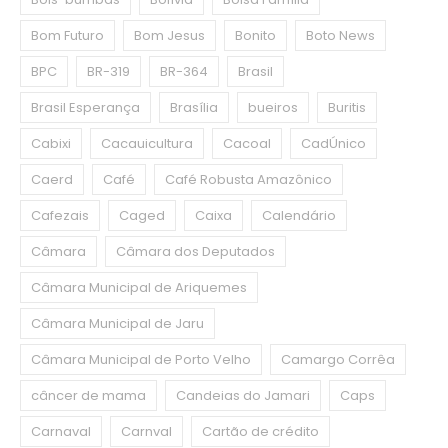
Bom Futuro
Bom Jesus
Bonito
Boto News
BPC
BR-319
BR-364
Brasil
Brasil Esperança
Brasília
bueiros
Buritis
Cabixi
Cacauicultura
Cacoal
CadÚnico
Caerd
Café
Café Robusta Amazônico
Cafezais
Caged
Caixa
Calendário
Câmara
Câmara dos Deputados
Câmara Municipal de Ariquemes
Câmara Municipal de Jaru
Câmara Municipal de Porto Velho
Camargo Corrêa
câncer de mama
Candeias do Jamari
Caps
Carnaval
Carnval
Cartão de crédito