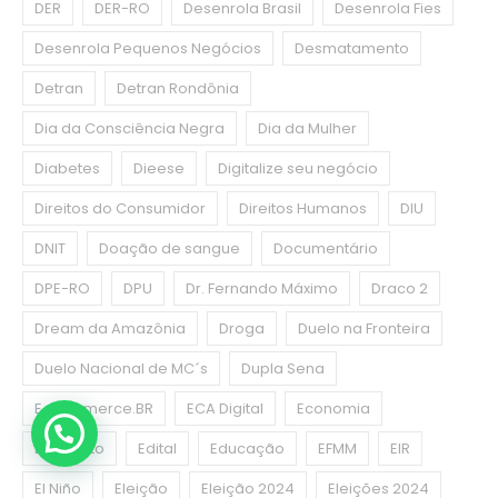
DER
DER-RO
Desenrola Brasil
Desenrola Fies
Desenrola Pequenos Negócios
Desmatamento
Detran
Detran Rondônia
Dia da Consciência Negra
Dia da Mulher
Diabetes
Dieese
Digitalize seu negócio
Direitos do Consumidor
Direitos Humanos
DIU
DNIT
Doação de sangue
Documentário
DPE-RO
DPU
Dr. Fernando Máximo
Draco 2
Dream da Amazônia
Droga
Duelo na Fronteira
Duelo Nacional de MC´s
Dupla Sena
E-commerce.BR
ECA Digital
Economia
Ecoponto
Edital
Educação
EFMM
EIR
El Niño
Eleição
Eleição 2024
Eleições 2024