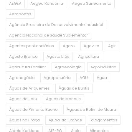
AEGEA
Aegea Rondônia
Aegea Saneamento
Aeroportos
Agência Brasileira de Desenvolvimento Industrial
Agência Nacional de Saúde Suplementar
Agentes penitenciários
Agero
Agevisa
Agir
Agosto Branco
Agosto Lilás
Agricultura
Agricultura Familiar
Agroecologia
Agroindústria
Agronegócio
Agropecuária
AGU
Água
Águas de Ariquemes
Águas de Buritis
Águas de Jaru
Águas de Manaus
Águas de Pimenta Bueno
Águas de Rolim de Moura
Águas na Praça
Ajuda Rio Grande
alagamentos
Aldeia Karitiana
ALE-RO
Alelo
Alimentos