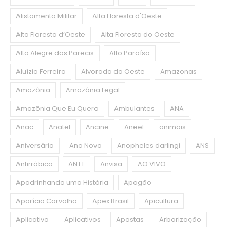
Alistamento Militar
Alta Floresta d'Oeste
Alta Floresta d’Oeste
Alta Floresta do Oeste
Alto Alegre dos Parecis
Alto Paraíso
Aluízio Ferreira
Alvorada do Oeste
Amazonas
Amazônia
Amazônia Legal
Amazônia Que Eu Quero
Ambulantes
ANA
Anac
Anatel
Ancine
Aneel
animais
Aniversário
Ano Novo
Anopheles darlingi
ANS
Antirrábica
ANTT
Anvisa
AO VIVO
Apadrinhando uma História
Apagão
Aparício Carvalho
Apex Brasil
Apicultura
Aplicativo
Aplicativos
Apostas
Arborização