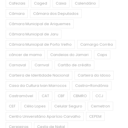
Cafezais
Caged
Caixa
Calendário
Câmara
Câmara dos Deputados
Câmara Municipal de Ariquemes
Câmara Municipal de Jaru
Câmara Municipal de Porto Velho
Camargo Corrêa
câncer de mama
Candeias do Jamari
Caps
Carnaval
Carnval
Cartão de crédito
Carteira de Identidade Nacional
Carteira do Idoso
Casa da Cultura Ivan Marrocos
Castra+Rondônia
Castramóvel
CAT
CBF
CBMRO
CCJ
CEF
Célio Lopes
Celular Seguro
Cemetron
Centro Universitário Aparício Carvalho
CEPEM
Cerejeiras
Cesta de Natal