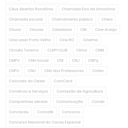
Céus Abertos Rondônia
Chamada Elos da Amazônia
Chamada escolar
Chamamento público
Cheia
Chuva
Chuvas
Cidadania
CIN
Cine Araújo
Cine Laser Porto Velho
Cine RO
Cinema
Circuito Turismo
CLAPI CLUB
Clima
CMN
CMPV
CNH Social
CNI
CNJ
CNPq
CNPU
CNU
CNU dos Professores
Cofen
Colorado do Oeste
ComCard
Comércio e Serviços
Comissão de Agricultura
Companhias aéreas
Comunicação
Conab
Concacau
Concafé
Concurso
Concurso Nacional do Cacau Especial