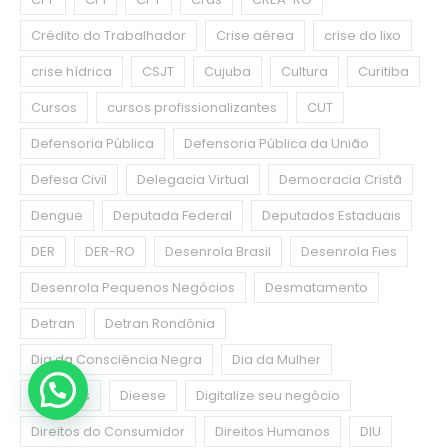
Crédito do Trabalhador
Crise aérea
crise do lixo
crise hídrica
CSJT
Cujuba
Cultura
Curitiba
Cursos
cursos profissionalizantes
CUT
Defensoria Pública
Defensoria Pública da União
Defesa Civil
Delegacia Virtual
Democracia Cristã
Dengue
Deputada Federal
Deputados Estaduais
DER
DER-RO
Desenrola Brasil
Desenrola Fies
Desenrola Pequenos Negócios
Desmatamento
Detran
Detran Rondônia
Dia da Consciência Negra
Dia da Mulher
Diabetes
Dieese
Digitalize seu negócio
Direitos do Consumidor
Direitos Humanos
DIU