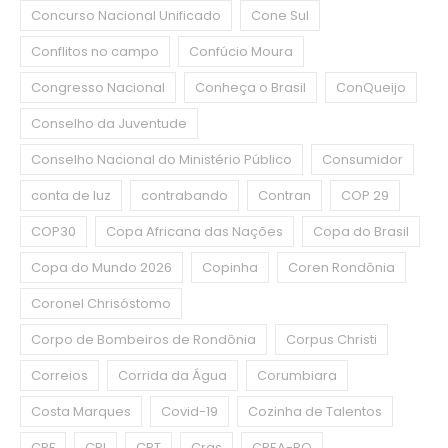
Concurso Nacional Unificado
Cone Sul
Conflitos no campo
Confúcio Moura
Congresso Nacional
Conheça o Brasil
ConQueijo
Conselho da Juventude
Conselho Nacional do Ministério Público
Consumidor
conta de luz
contrabando
Contran
COP 29
COP30
Copa Africana das Nações
Copa do Brasil
Copa do Mundo 2026
Copinha
Coren Rondônia
Coronel Chrisóstomo
Corpo de Bombeiros de Rondônia
Corpus Christi
Correios
Corrida da Água
Corumbiara
Costa Marques
Covid-19
Cozinha de Talentos
CPF
CPI
CPT
Cras
CREA-RO