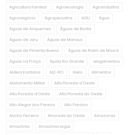
Agricultura Familiar
Agroecologia
Agroindústria
Agronegócio
Agropecuária
AGU
Água
Águas de Ariquemes
Águas de Buritis
Águas de Jaru
Águas de Manaus
Águas de Pimenta Bueno
Águas de Rolim de Moura
Águas na Praça
Ajuda Rio Grande
alagamentos
Aldeia Karitiana
ALE-RO
Alelo
Alimentos
Alistamento Militar
Alta Floresta d'Oeste
Alta Floresta d’Oeste
Alta Floresta do Oeste
Alto Alegre dos Parecis
Alto Paraíso
Aluízio Ferreira
Alvorada do Oeste
Amazonas
Amazônia
Amazônia Legal