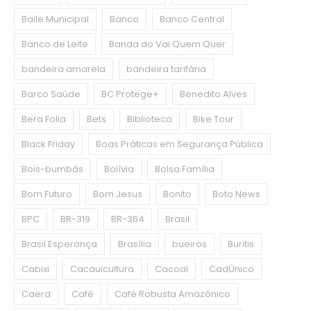
Baile Municipal
Banco
Banco Central
Banco de Leite
Banda do Vai Quem Quer
bandeira amarela
bandeira tarifária
Barco Saúde
BC Protege+
Benedito Alves
Bera Folia
Bets
Biblioteca
Bike Tour
Black Friday
Boas Práticas em Segurança Pública
Bois-bumbás
Bolívia
Bolsa Família
Bom Futuro
Bom Jesus
Bonito
Boto News
BPC
BR-319
BR-364
Brasil
Brasil Esperança
Brasília
bueiros
Buritis
Cabixi
Cacauicultura
Cacoal
CadÚnico
Caerd
Café
Café Robusta Amazônico