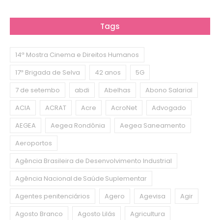
Tags
14ª Mostra Cinema e Direitos Humanos
17ª Brigada de Selva
42 anos
5G
7 de setembo
abdi
Abelhas
Abono Salarial
ACIA
ACRAT
Acre
AcroNet
Advogado
AEGEA
Aegea Rondônia
Aegea Saneamento
Aeroportos
Agência Brasileira de Desenvolvimento Industrial
Agência Nacional de Saúde Suplementar
Agentes penitenciários
Agero
Agevisa
Agir
Agosto Branco
Agosto Lilás
Agricultura