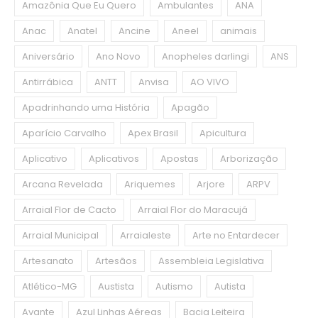
Amazônia Que Eu Quero
Ambulantes
ANA
Anac
Anatel
Ancine
Aneel
animais
Aniversário
Ano Novo
Anopheles darlingi
ANS
Antirrábica
ANTT
Anvisa
AO VIVO
Apadrinhando uma História
Apagão
Aparício Carvalho
Apex Brasil
Apicultura
Aplicativo
Aplicativos
Apostas
Arborização
Arcana Revelada
Ariquemes
Arjore
ARPV
Arraial Flor de Cacto
Arraial Flor do Maracujá
Arraial Municipal
Arraialeste
Arte no Entardecer
Artesanato
Artesãos
Assembleia Legislativa
Atlético-MG
Austista
Autismo
Autista
Avante
Azul Linhas Aéreas
Bacia Leiteira