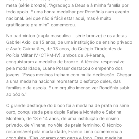
mesa (série bronze). “Agradeço a Deus e à minha família por
todo apoio. É uma honra medalhar por Rondônia num evento
nacional. Sei que não é fácil estar aqui, mas é muito
gratificante pra mim”, comemorou.
No badminton (dupla masculina – série bronze) e os atletas
Gabriel Akio, de 15 anos, de uma instituição de ensino privado
e Asafe Guimarães, de 13 anos, do Colégio Tiradentes da
Polícia Militar IV (CTPM-IV), ambos de Ji-Paraná,
conquistaram a medalha de bronze. A técnica responsável
pela modalidade, Luane Posser destacou o empenho dos
jovens. “Esses meninos treinam com muita dedicação. Chegar
a uma medalha nacional representa o esforço deles, das
famílias e da escola. É um orgulho imenso ver Rondônia subir
ao pódio.”
O grande destaque do bloco foi a medalha de prata na série
ouro, conquistada pela dupla Rafaela Monteiro e Sabrina
Monteiro, de 13 e 14 anos, de uma instituição de ensino
privado, de Vilhena, no vôlei de praia feminino. O técnico
responsável pela modalidade, France Lima comemorou a
conquista. “Elas jogaram com garra e foco. Essa medalha