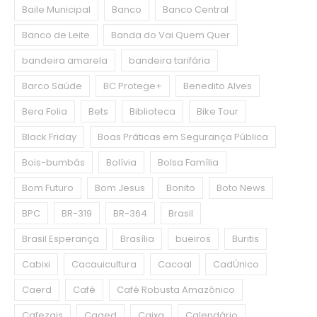
Baile Municipal
Banco
Banco Central
Banco de Leite
Banda do Vai Quem Quer
bandeira amarela
bandeira tarifária
Barco Saúde
BC Protege+
Benedito Alves
Bera Folia
Bets
Biblioteca
Bike Tour
Black Friday
Boas Práticas em Segurança Pública
Bois-bumbás
Bolívia
Bolsa Família
Bom Futuro
Bom Jesus
Bonito
Boto News
BPC
BR-319
BR-364
Brasil
Brasil Esperança
Brasília
bueiros
Buritis
Cabixi
Cacauicultura
Cacoal
CadÚnico
Caerd
Café
Café Robusta Amazônico
Cafezais
Caged
Caixa
Calendário