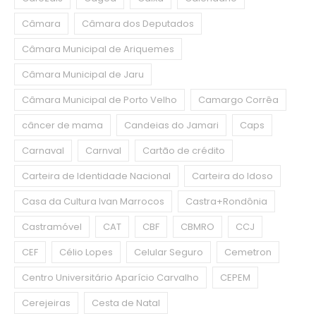
Câmara
Câmara dos Deputados
Câmara Municipal de Ariquemes
Câmara Municipal de Jaru
Câmara Municipal de Porto Velho
Camargo Corrêa
câncer de mama
Candeias do Jamari
Caps
Carnaval
Carnval
Cartão de crédito
Carteira de Identidade Nacional
Carteira do Idoso
Casa da Cultura Ivan Marrocos
Castra+Rondônia
Castramóvel
CAT
CBF
CBMRO
CCJ
CEF
Célio Lopes
Celular Seguro
Cemetron
Centro Universitário Aparício Carvalho
CEPEM
Cerejeiras
Cesta de Natal