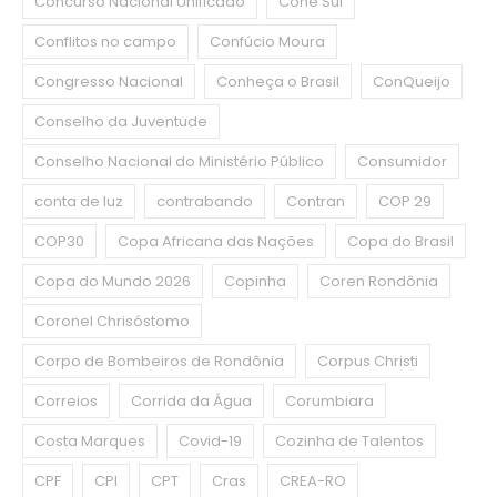
Concurso Nacional Unificado
Cone Sul
Conflitos no campo
Confúcio Moura
Congresso Nacional
Conheça o Brasil
ConQueijo
Conselho da Juventude
Conselho Nacional do Ministério Público
Consumidor
conta de luz
contrabando
Contran
COP 29
COP30
Copa Africana das Nações
Copa do Brasil
Copa do Mundo 2026
Copinha
Coren Rondônia
Coronel Chrisóstomo
Corpo de Bombeiros de Rondônia
Corpus Christi
Correios
Corrida da Água
Corumbiara
Costa Marques
Covid-19
Cozinha de Talentos
CPF
CPI
CPT
Cras
CREA-RO