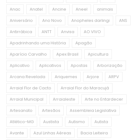
Anac
Anatel
Ancine
Aneel
animais
Aniversário
Ano Novo
Anopheles darlingi
ANS
Antirrábica
ANTT
Anvisa
AO VIVO
Apadrinhando uma História
Apagão
Aparício Carvalho
Apex Brasil
Apicultura
Aplicativo
Aplicativos
Apostas
Arborização
Arcana Revelada
Ariquemes
Arjore
ARPV
Arraial Flor de Cacto
Arraial Flor do Maracujá
Arraial Municipal
Arraialeste
Arte no Entardecer
Artesanato
Artesãos
Assembleia Legislativa
Atlético-MG
Austista
Autismo
Autista
Avante
Azul Linhas Aéreas
Bacia Leiteira