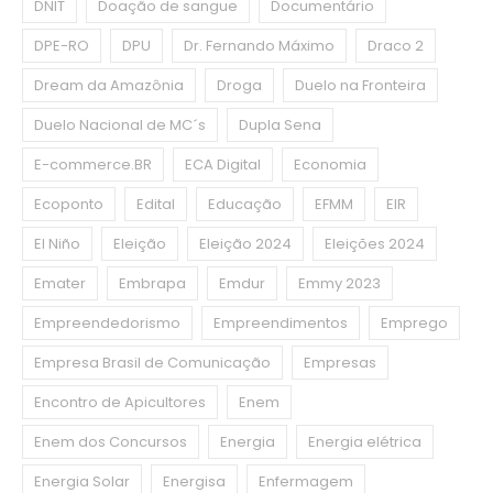
DNIT
Doação de sangue
Documentário
DPE-RO
DPU
Dr. Fernando Máximo
Draco 2
Dream da Amazônia
Droga
Duelo na Fronteira
Duelo Nacional de MC´s
Dupla Sena
E-commerce.BR
ECA Digital
Economia
Ecoponto
Edital
Educação
EFMM
EIR
El Niño
Eleição
Eleição 2024
Eleições 2024
Emater
Embrapa
Emdur
Emmy 2023
Empreendedorismo
Empreendimentos
Emprego
Empresa Brasil de Comunicação
Empresas
Encontro de Apicultores
Enem
Enem dos Concursos
Energia
Energia elétrica
Energia Solar
Energisa
Enfermagem