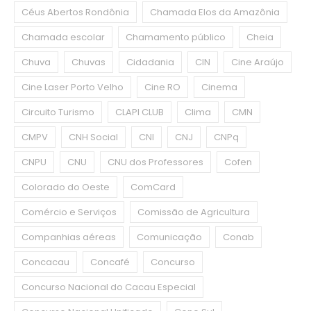
Céus Abertos Rondônia
Chamada Elos da Amazônia
Chamada escolar
Chamamento público
Cheia
Chuva
Chuvas
Cidadania
CIN
Cine Araújo
Cine Laser Porto Velho
Cine RO
Cinema
Circuito Turismo
CLAPI CLUB
Clima
CMN
CMPV
CNH Social
CNI
CNJ
CNPq
CNPU
CNU
CNU dos Professores
Cofen
Colorado do Oeste
ComCard
Comércio e Serviços
Comissão de Agricultura
Companhias aéreas
Comunicação
Conab
Concacau
Concafé
Concurso
Concurso Nacional do Cacau Especial