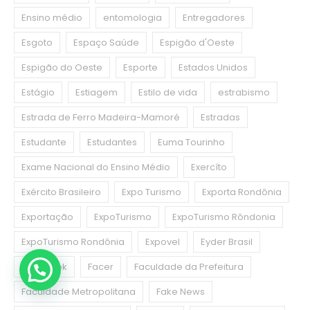
Ensino médio
entomologia
Entregadores
Esgoto
Espaço Saúde
Espigão d'Oeste
Espigão do Oeste
Esporte
Estados Unidos
Estágio
Estiagem
Estilo de vida
estrabismo
Estrada de Ferro Madeira-Mamoré
Estradas
Estudante
Estudantes
Euma Tourinho
Exame Nacional do Ensino Médio
Exercíto
Exército Brasileiro
Expo Turismo
Exporta Rondônia
Exportação
ExpoTurismo
ExpoTurismo Rôndonia
ExpoTurismo Rondônia
Expovel
Eyder Brasil
Facebook
Facer
Faculdade da Prefeitura
Faculdade Metropolitana
Fake News