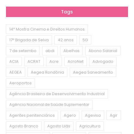
Tags
14ª Mostra Cinema e Direitos Humanos
17ª Brigada de Selva
42 anos
5G
7 de setembo
abdi
Abelhas
Abono Salarial
ACIA
ACRAT
Acre
AcroNet
Advogado
AEGEA
Aegea Rondônia
Aegea Saneamento
Aeroportos
Agência Brasileira de Desenvolvimento Industrial
Agência Nacional de Saúde Suplementar
Agentes penitenciários
Agero
Agevisa
Agir
Agosto Branco
Agosto Lilás
Agricultura