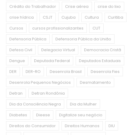
Crédito do Trabalhador
Crise aérea
crise do lixo
crise hídrica
CSJT
Cujuba
Cultura
Curitiba
Cursos
cursos profissionalizantes
CUT
Defensoria Pública
Defensoria Pública da União
Defesa Civil
Delegacia Virtual
Democracia Cristã
Dengue
Deputada Federal
Deputados Estaduais
DER
DER-RO
Desenrola Brasil
Desenrola Fies
Desenrola Pequenos Negócios
Desmatamento
Detran
Detran Rondônia
Dia da Consciência Negra
Dia da Mulher
Diabetes
Dieese
Digitalize seu negócio
Direitos do Consumidor
Direitos Humanos
DIU