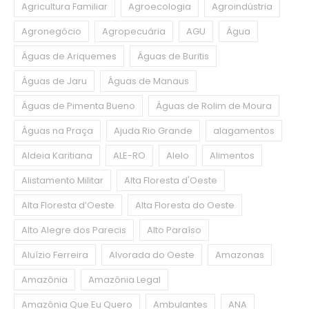
Agricultura Familiar
Agroecologia
Agroindústria
Agronegócio
Agropecuária
AGU
Água
Águas de Ariquemes
Águas de Buritis
Águas de Jaru
Águas de Manaus
Águas de Pimenta Bueno
Águas de Rolim de Moura
Águas na Praça
Ajuda Rio Grande
alagamentos
Aldeia Karitiana
ALE-RO
Alelo
Alimentos
Alistamento Militar
Alta Floresta d'Oeste
Alta Floresta d’Oeste
Alta Floresta do Oeste
Alto Alegre dos Parecis
Alto Paraíso
Aluízio Ferreira
Alvorada do Oeste
Amazonas
Amazônia
Amazônia Legal
Amazônia Que Eu Quero
Ambulantes
ANA