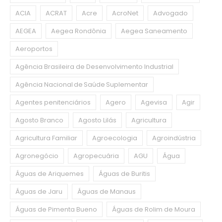
ACIA
ACRAT
Acre
AcroNet
Advogado
AEGEA
Aegea Rondônia
Aegea Saneamento
Aeroportos
Agência Brasileira de Desenvolvimento Industrial
Agência Nacional de Saúde Suplementar
Agentes penitenciários
Agero
Agevisa
Agir
Agosto Branco
Agosto Lilás
Agricultura
Agricultura Familiar
Agroecologia
Agroindústria
Agronegócio
Agropecuária
AGU
Água
Águas de Ariquemes
Águas de Buritis
Águas de Jaru
Águas de Manaus
Águas de Pimenta Bueno
Águas de Rolim de Moura