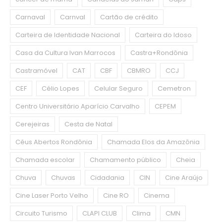
Carnaval
Carnval
Cartão de crédito
Carteira de Identidade Nacional
Carteira do Idoso
Casa da Cultura Ivan Marrocos
Castra+Rondônia
Castramóvel
CAT
CBF
CBMRO
CCJ
CEF
Célio Lopes
Celular Seguro
Cemetron
Centro Universitário Aparício Carvalho
CEPEM
Cerejeiras
Cesta de Natal
Céus Abertos Rondônia
Chamada Elos da Amazônia
Chamada escolar
Chamamento público
Cheia
Chuva
Chuvas
Cidadania
CIN
Cine Araújo
Cine Laser Porto Velho
Cine RO
Cinema
Circuito Turismo
CLAPI CLUB
Clima
CMN