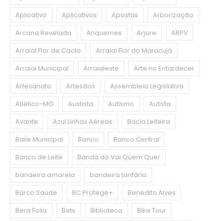
Aplicativo
Aplicativos
Apostas
Arborização
Arcana Revelada
Ariquemes
Arjore
ARPV
Arraial Flor de Cacto
Arraial Flor do Maracujá
Arraial Municipal
Arraialeste
Arte no Entardecer
Artesanato
Artesãos
Assembleia Legislativa
Atlético-MG
Austista
Autismo
Autista
Avante
Azul Linhas Aéreas
Bacia Leiteira
Baile Municipal
Banco
Banco Central
Banco de Leite
Banda do Vai Quem Quer
bandeira amarela
bandeira tarifária
Barco Saúde
BC Protege+
Benedito Alves
Bera Folia
Bets
Biblioteca
Bike Tour