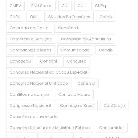
CMPV
CNH Social
CNI
CNJ
CNPq
CNPU
CNU
CNU dos Professores
Cofen
Colorado do Oeste
ComCard
Comércio e Serviços
Comissão de Agricultura
Companhias aéreas
Comunicação
Conab
Concacau
Concafé
Concurso
Concurso Nacional do Cacau Especial
Concurso Nacional Unificado
Cone Sul
Conflitos no campo
Confúcio Moura
Congresso Nacional
Conheça o Brasil
ConQueijo
Conselho da Juventude
Conselho Nacional do Ministério Público
Consumidor