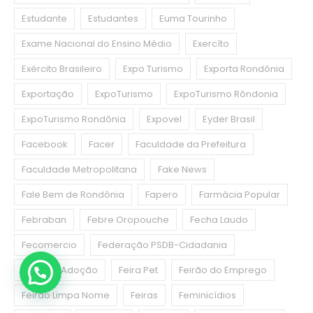
Estudante
Estudantes
Euma Tourinho
Exame Nacional do Ensino Médio
Exercíto
Exército Brasileiro
Expo Turismo
Exporta Rondônia
Exportação
ExpoTurismo
ExpoTurismo Rôndonia
ExpoTurismo Rondônia
Expovel
Eyder Brasil
Facebook
Facer
Faculdade da Prefeitura
Faculdade Metropolitana
Fake News
Fale Bem de Rondônia
Fapero
Farmácia Popular
Febraban
Febre Oropouche
Fecha Laudo
Fecomercio
Federação PSDB-Cidadania
Feira de Adoção
Feira Pet
Feirão do Emprego
Feirão Limpa Nome
Feiras
Feminicídios