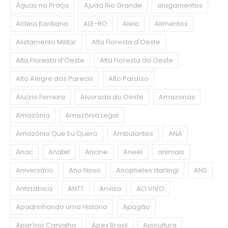
Águas na Praça
Ajuda Rio Grande
alagamentos
Aldeia Karitiana
ALE-RO
Alelo
Alimentos
Alistamento Militar
Alta Floresta d'Oeste
Alta Floresta d’Oeste
Alta Floresta do Oeste
Alto Alegre dos Parecis
Alto Paraíso
Aluízio Ferreira
Alvorada do Oeste
Amazonas
Amazônia
Amazônia Legal
Amazônia Que Eu Quero
Ambulantes
ANA
Anac
Anatel
Ancine
Aneel
animais
Aniversário
Ano Novo
Anopheles darlingi
ANS
Antirrábica
ANTT
Anvisa
AO VIVO
Apadrinhando uma História
Apagão
Aparício Carvalho
Apex Brasil
Apicultura