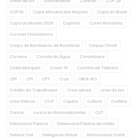
conta de luz
contrabando
Contran
COP 29
COP30
Copa Africana das Nações
Copa do Brasil
Copa do Mundo 2026
Copinha
Coren Rondônia
Coronel Chrisóstomo
Corpo de Bombeiros de Rondônia
Corpus Christi
Correios
Corrida da Água
Corumbiara
Costa Marques
Covid-19
Cozinha de Talentos
CPF
CPI
CPT
Cras
CREA-RO
Crédito do Trabalhador
Crise aérea
crise do lixo
crise hídrica
CSJT
Cujuba
Cultura
Curitiba
Cursos
cursos profissionalizantes
CUT
Defensoria Pública
Defensoria Pública da União
Defesa Civil
Delegacia Virtual
Democracia Cristã