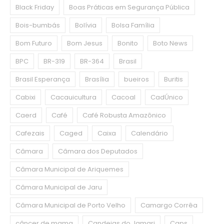
Black Friday
Boas Práticas em Segurança Pública
Bois-bumbás
Bolívia
Bolsa Família
Bom Futuro
Bom Jesus
Bonito
Boto News
BPC
BR-319
BR-364
Brasil
Brasil Esperança
Brasília
bueiros
Buritis
Cabixi
Cacauicultura
Cacoal
CadÚnico
Caerd
Café
Café Robusta Amazônico
Cafezais
Caged
Caixa
Calendário
Câmara
Câmara dos Deputados
Câmara Municipal de Ariquemes
Câmara Municipal de Jaru
Câmara Municipal de Porto Velho
Camargo Corrêa
câncer de mama
Candeias do Jamari
Caps