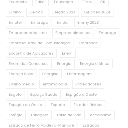
Ecoponto
Edital
Educação
EFMM
EIR
El Niño
Eleição
Eleição 2024
Eleições 2024
Emater
Embrapa
Emdur
Emmy 2023
Empreendedorismo
Empreendimentos
Emprego
Empresa Brasil de Comunicação
Empresas
Encontro de Apicultores
Enem
Enem dos Concursos
Energia
Energia elétrica
Energia Solar
Energisa
Enfermagem
Ensino médio
entomologia
Entregadores
Esgoto
Espaço Saúde
Espigão d'Oeste
Espigão do Oeste
Esporte
Estados Unidos
Estágio
Estiagem
Estilo de vida
estrabismo
Estrada de Ferro Madeira-Mamoré
Estradas