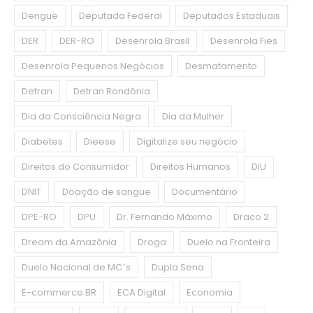
Dengue
Deputada Federal
Deputados Estaduais
DER
DER-RO
Desenrola Brasil
Desenrola Fies
Desenrola Pequenos Negócios
Desmatamento
Detran
Detran Rondônia
Dia da Consciência Negra
Dia da Mulher
Diabetes
Dieese
Digitalize seu negócio
Direitos do Consumidor
Direitos Humanos
DIU
DNIT
Doação de sangue
Documentário
DPE-RO
DPU
Dr. Fernando Máximo
Draco 2
Dream da Amazônia
Droga
Duelo na Fronteira
Duelo Nacional de MC´s
Dupla Sena
E-commerce.BR
ECA Digital
Economia