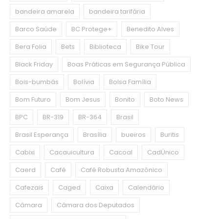
bandeira amarela
bandeira tarifária
Barco Saúde
BC Protege+
Benedito Alves
Bera Folia
Bets
Biblioteca
Bike Tour
Black Friday
Boas Práticas em Segurança Pública
Bois-bumbás
Bolívia
Bolsa Família
Bom Futuro
Bom Jesus
Bonito
Boto News
BPC
BR-319
BR-364
Brasil
Brasil Esperança
Brasília
bueiros
Buritis
Cabixi
Cacauicultura
Cacoal
CadÚnico
Caerd
Café
Café Robusta Amazônico
Cafezais
Caged
Caixa
Calendário
Câmara
Câmara dos Deputados