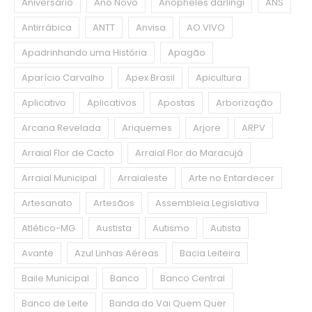
Aniversário
Ano Novo
Anopheles darlingi
ANS
Antirrábica
ANTT
Anvisa
AO VIVO
Apadrinhando uma História
Apagão
Aparício Carvalho
Apex Brasil
Apicultura
Aplicativo
Aplicativos
Apostas
Arborização
Arcana Revelada
Ariquemes
Arjore
ARPV
Arraial Flor de Cacto
Arraial Flor do Maracujá
Arraial Municipal
Arraialeste
Arte no Entardecer
Artesanato
Artesãos
Assembleia Legislativa
Atlético-MG
Austista
Autismo
Autista
Avante
Azul Linhas Aéreas
Bacia Leiteira
Baile Municipal
Banco
Banco Central
Banco de Leite
Banda do Vai Quem Quer