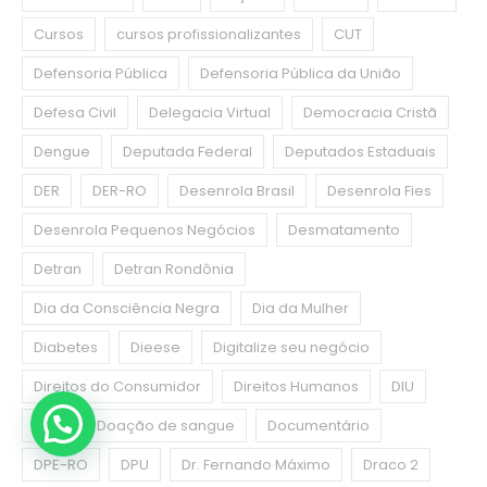
Cursos
cursos profissionalizantes
CUT
Defensoria Pública
Defensoria Pública da União
Defesa Civil
Delegacia Virtual
Democracia Cristã
Dengue
Deputada Federal
Deputados Estaduais
DER
DER-RO
Desenrola Brasil
Desenrola Fies
Desenrola Pequenos Negócios
Desmatamento
Detran
Detran Rondônia
Dia da Consciência Negra
Dia da Mulher
Diabetes
Dieese
Digitalize seu negócio
Direitos do Consumidor
Direitos Humanos
DIU
DNIT
Doação de sangue
Documentário
DPE-RO
DPU
Dr. Fernando Máximo
Draco 2