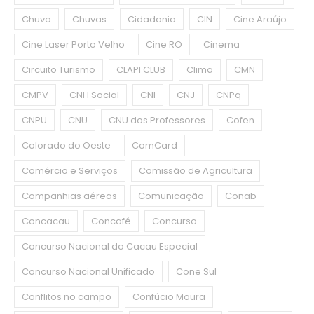
Chuva
Chuvas
Cidadania
CIN
Cine Araújo
Cine Laser Porto Velho
Cine RO
Cinema
Circuito Turismo
CLAPI CLUB
Clima
CMN
CMPV
CNH Social
CNI
CNJ
CNPq
CNPU
CNU
CNU dos Professores
Cofen
Colorado do Oeste
ComCard
Comércio e Serviços
Comissão de Agricultura
Companhias aéreas
Comunicação
Conab
Concacau
Concafé
Concurso
Concurso Nacional do Cacau Especial
Concurso Nacional Unificado
Cone Sul
Conflitos no campo
Confúcio Moura