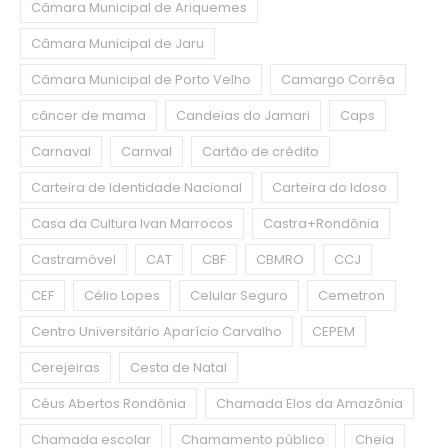
Câmara Municipal de Ariquemes
Câmara Municipal de Jaru
Câmara Municipal de Porto Velho
Camargo Corrêa
câncer de mama
Candeias do Jamari
Caps
Carnaval
Carnval
Cartão de crédito
Carteira de Identidade Nacional
Carteira do Idoso
Casa da Cultura Ivan Marrocos
Castra+Rondônia
Castramóvel
CAT
CBF
CBMRO
CCJ
CEF
Célio Lopes
Celular Seguro
Cemetron
Centro Universitário Aparício Carvalho
CEPEM
Cerejeiras
Cesta de Natal
Céus Abertos Rondônia
Chamada Elos da Amazônia
Chamada escolar
Chamamento público
Cheia