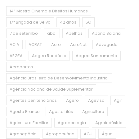
14ª Mostra Cinema e Direitos Humanos
17ª Brigada de Selva
42 anos
5G
7 de setembo
abdi
Abelhas
Abono Salarial
ACIA
ACRAT
Acre
AcroNet
Advogado
AEGEA
Aegea Rondônia
Aegea Saneamento
Aeroportos
Agência Brasileira de Desenvolvimento Industrial
Agência Nacional de Saúde Suplementar
Agentes penitenciários
Agero
Agevisa
Agir
Agosto Branco
Agosto Lilás
Agricultura
Agricultura Familiar
Agroecologia
Agroindústria
Agronegócio
Agropecuária
AGU
Água