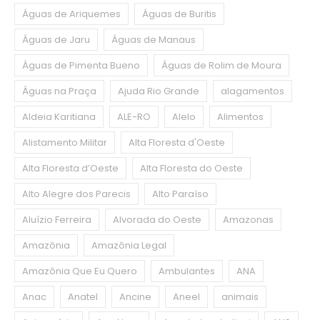
Águas de Ariquemes
Águas de Buritis
Águas de Jaru
Águas de Manaus
Águas de Pimenta Bueno
Águas de Rolim de Moura
Águas na Praça
Ajuda Rio Grande
alagamentos
Aldeia Karitiana
ALE-RO
Alelo
Alimentos
Alistamento Militar
Alta Floresta d'Oeste
Alta Floresta d’Oeste
Alta Floresta do Oeste
Alto Alegre dos Parecis
Alto Paraíso
Aluízio Ferreira
Alvorada do Oeste
Amazonas
Amazônia
Amazônia Legal
Amazônia Que Eu Quero
Ambulantes
ANA
Anac
Anatel
Ancine
Aneel
animais