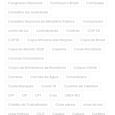
Congresso Nacional
Conheça o Brasil
ConQueijo
Conselho da Juventude
Conselho Nacional do Ministério Público
Consumidor
conta de luz
contrabando
Contran
COP 29
COP30
Copa Africana das Nações
Copa do Brasil
Copa do Mundo 2026
Copinha
Coren Rondônia
Coronel Chrisóstomo
Corpo de Bombeiros de Rondônia
Corpus Christi
Correios
Corrida da Água
Corumbiara
Costa Marques
Covid-19
Cozinha de Talentos
CPF
CPI
CPT
Cras
CREA-RO
Crédito do Trabalhador
Crise aérea
crise do lixo
crise hídrica
CSJT
Cujuba
Cultura
Curitiba