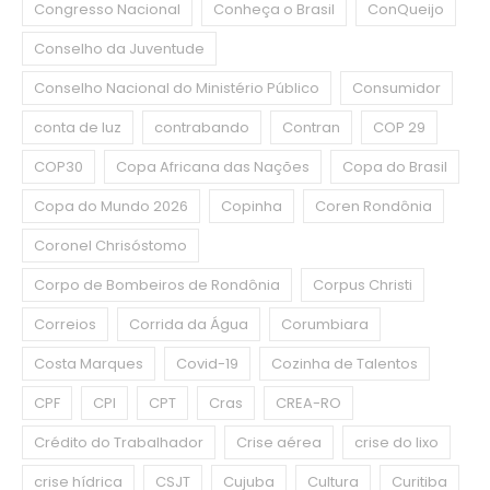
Congresso Nacional
Conheça o Brasil
ConQueijo
Conselho da Juventude
Conselho Nacional do Ministério Público
Consumidor
conta de luz
contrabando
Contran
COP 29
COP30
Copa Africana das Nações
Copa do Brasil
Copa do Mundo 2026
Copinha
Coren Rondônia
Coronel Chrisóstomo
Corpo de Bombeiros de Rondônia
Corpus Christi
Correios
Corrida da Água
Corumbiara
Costa Marques
Covid-19
Cozinha de Talentos
CPF
CPI
CPT
Cras
CREA-RO
Crédito do Trabalhador
Crise aérea
crise do lixo
crise hídrica
CSJT
Cujuba
Cultura
Curitiba