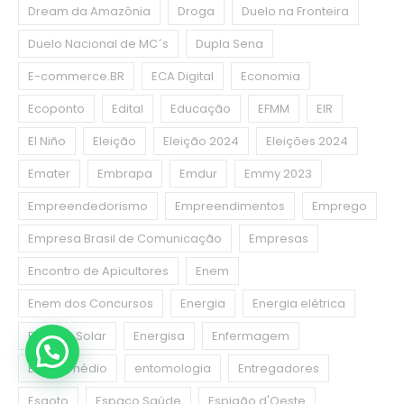
Dream da Amazônia
Droga
Duelo na Fronteira
Duelo Nacional de MC´s
Dupla Sena
E-commerce.BR
ECA Digital
Economia
Ecoponto
Edital
Educação
EFMM
EIR
El Niño
Eleição
Eleição 2024
Eleições 2024
Emater
Embrapa
Emdur
Emmy 2023
Empreendedorismo
Empreendimentos
Emprego
Empresa Brasil de Comunicação
Empresas
Encontro de Apicultores
Enem
Enem dos Concursos
Energia
Energia elétrica
Energia Solar
Energisa
Enfermagem
Ensino médio
entomologia
Entregadores
Esgoto
Espaço Saúde
Espigão d'Oeste