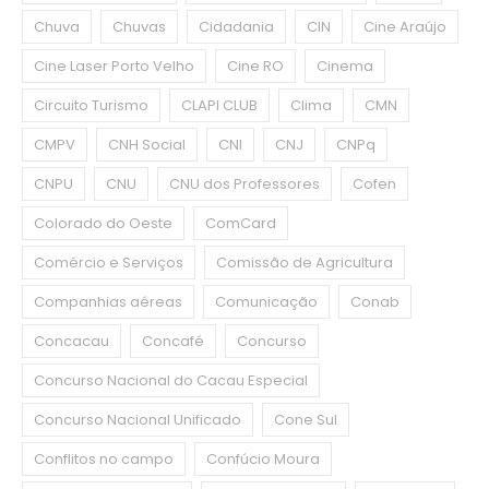
Chuva
Chuvas
Cidadania
CIN
Cine Araújo
Cine Laser Porto Velho
Cine RO
Cinema
Circuito Turismo
CLAPI CLUB
Clima
CMN
CMPV
CNH Social
CNI
CNJ
CNPq
CNPU
CNU
CNU dos Professores
Cofen
Colorado do Oeste
ComCard
Comércio e Serviços
Comissão de Agricultura
Companhias aéreas
Comunicação
Conab
Concacau
Concafé
Concurso
Concurso Nacional do Cacau Especial
Concurso Nacional Unificado
Cone Sul
Conflitos no campo
Confúcio Moura