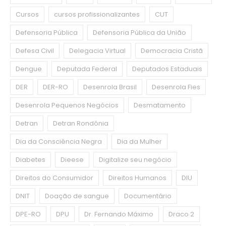
Cursos
cursos profissionalizantes
CUT
Defensoria Pública
Defensoria Pública da União
Defesa Civil
Delegacia Virtual
Democracia Cristã
Dengue
Deputada Federal
Deputados Estaduais
DER
DER-RO
Desenrola Brasil
Desenrola Fies
Desenrola Pequenos Negócios
Desmatamento
Detran
Detran Rondônia
Dia da Consciência Negra
Dia da Mulher
Diabetes
Dieese
Digitalize seu negócio
Direitos do Consumidor
Direitos Humanos
DIU
DNIT
Doação de sangue
Documentário
DPE-RO
DPU
Dr. Fernando Máximo
Draco 2