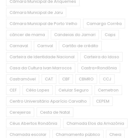
Câmara Municipal de Ariquemes
Câmara Municipal de Jaru
Câmara Municipal de Porto Velho
Camargo Corrêa
câncer de mama
Candeias do Jamari
Caps
Carnaval
Carnval
Cartão de crédito
Carteira de Identidade Nacional
Carteira do Idoso
Casa da Cultura Ivan Marrocos
Castra+Rondônia
Castramóvel
CAT
CBF
CBMRO
CCJ
CEF
Célio Lopes
Celular Seguro
Cemetron
Centro Universitário Aparício Carvalho
CEPEM
Cerejeiras
Cesta de Natal
Céus Abertos Rondônia
Chamada Elos da Amazônia
Chamada escolar
Chamamento público
Cheia