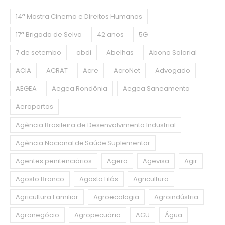
14ª Mostra Cinema e Direitos Humanos
17ª Brigada de Selva
42 anos
5G
7 de setembo
abdi
Abelhas
Abono Salarial
ACIA
ACRAT
Acre
AcroNet
Advogado
AEGEA
Aegea Rondônia
Aegea Saneamento
Aeroportos
Agência Brasileira de Desenvolvimento Industrial
Agência Nacional de Saúde Suplementar
Agentes penitenciários
Agero
Agevisa
Agir
Agosto Branco
Agosto Lilás
Agricultura
Agricultura Familiar
Agroecologia
Agroindústria
Agronegócio
Agropecuária
AGU
Água