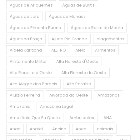
Águas de Ariquemes
Águas de Buritis
Águas de Jaru
Águas de Manaus
Águas de Pimenta Bueno
Águas de Rolim de Moura
Águas na Praça
Ajuda Rio Grande
alagamentos
Aldeia Karitiana
ALE-RO
Alelo
Alimentos
Alistamento Militar
Alta Floresta d'Oeste
Alta Floresta d’Oeste
Alta Floresta do Oeste
Alto Alegre dos Parecis
Alto Paraíso
Aluízio Ferreira
Alvorada do Oeste
Amazonas
Amazônia
Amazônia Legal
Amazônia Que Eu Quero
Ambulantes
ANA
Anac
Anatel
Ancine
Aneel
animais