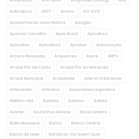
Aniversário
Ano Novo
Anopheles darlingi
ANS
Antirrábica
ANTT
Anvisa
AO VIVO
Apadrinhando uma História
Apagão
Aparício Carvalho
Apex Brasil
Apicultura
Aplicativo
Aplicativos
Apostas
Arborização
Arcana Revelada
Ariquemes
Arjore
ARPV
Arraial Flor de Cacto
Arraial Flor do Maracujá
Arraial Municipal
Arraialeste
Arte no Entardecer
Artesanato
Artesãos
Assembleia Legislativa
Atlético-MG
Austista
Autismo
Autista
Avante
Azul Linhas Aéreas
Bacia Leiteira
Baile Municipal
Banco
Banco Central
Banco de Leite
Banda do Vai Quem Quer