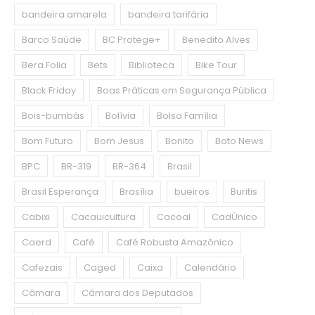
bandeira amarela
bandeira tarifária
Barco Saúde
BC Protege+
Benedito Alves
Bera Folia
Bets
Biblioteca
Bike Tour
Black Friday
Boas Práticas em Segurança Pública
Bois-bumbás
Bolívia
Bolsa Família
Bom Futuro
Bom Jesus
Bonito
Boto News
BPC
BR-319
BR-364
Brasil
Brasil Esperança
Brasília
bueiros
Buritis
Cabixi
Cacauicultura
Cacoal
CadÚnico
Caerd
Café
Café Robusta Amazônico
Cafezais
Caged
Caixa
Calendário
Câmara
Câmara dos Deputados