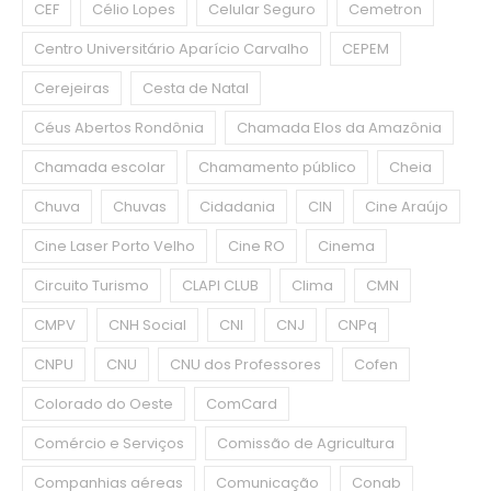
CEF
Célio Lopes
Celular Seguro
Cemetron
Centro Universitário Aparício Carvalho
CEPEM
Cerejeiras
Cesta de Natal
Céus Abertos Rondônia
Chamada Elos da Amazônia
Chamada escolar
Chamamento público
Cheia
Chuva
Chuvas
Cidadania
CIN
Cine Araújo
Cine Laser Porto Velho
Cine RO
Cinema
Circuito Turismo
CLAPI CLUB
Clima
CMN
CMPV
CNH Social
CNI
CNJ
CNPq
CNPU
CNU
CNU dos Professores
Cofen
Colorado do Oeste
ComCard
Comércio e Serviços
Comissão de Agricultura
Companhias aéreas
Comunicação
Conab