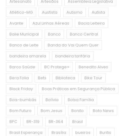
Artesanato
Artesãos
Assembleia Legislativa
Atlético-MG
Austista
Autismo
Autista
Avante
Azul Linhas Aéreas
Bacia Leiteira
Baile Municipal
Banco
Banco Central
Banco de Leite
Banda do Vai Quem Quer
bandeira amarela
bandeira tarifária
Barco Saúde
BC Protege+
Benedito Alves
Bera Folia
Bets
Biblioteca
Bike Tour
Black Friday
Boas Práticas em Segurança Pública
Bois-bumbás
Bolívia
Bolsa Família
Bom Futuro
Bom Jesus
Bonito
Boto News
BPC
BR-319
BR-364
Brasil
Brasil Esperança
Brasília
bueiros
Buritis