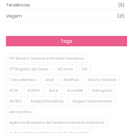
Tendências
(5)
Viagem
(21)
Tags
14ª Mostra Cinema e Direitos Humanos
17ª Brigada de Selva
42 anos
5G
7 de setembo
abdi
Abelhas
Abono Salarial
ACIA
ACRAT
Acre
AcroNet
Advogado
AEGEA
Aegea Rondônia
Aegea Saneamento
Aeroportos
Agência Brasileira de Desenvolvimento Industrial