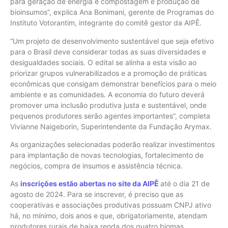
para geração de energia e compostagem e produção de
bioinsumos”, explica Ana Bonimani, gerente de Programas do
Instituto Votorantim, integrante do comitê gestor da AIPÊ.
“Um projeto de desenvolvimento sustentável que seja efetivo
para o Brasil deve considerar todas as suas diversidades e
desigualdades sociais. O edital se alinha a esta visão ao
priorizar grupos vulnerabilizados e a promoção de práticas
econômicas que consigam demonstrar benefícios para o meio
ambiente e as comunidades. A economia do futuro deverá
promover uma inclusão produtiva justa e sustentável, onde
pequenos produtores serão agentes importantes”, completa
Vivianne Naigeborin, Superintendente da Fundação Arymax.
As organizações selecionadas poderão realizar investimentos
para implantação de novas tecnologias, fortalecimento de
negócios, compra de insumos e assistência técnica.
As
inscrições estão abertas no site da AIPÊ
até o dia 21 de
agosto de 2024. Para se inscrever, é preciso que as
cooperativas e associações produtivas possuam CNPJ ativo
há, no mínimo, dois anos e que, obrigatoriamente, atendam
produtores rurais de baixa renda dos quatro biomas