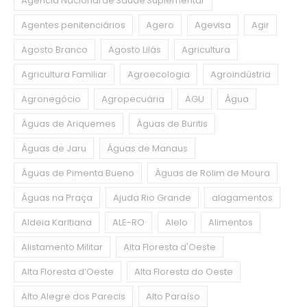
Agência Nacional de Saúde Suplementar
Agentes penitenciários
Agero
Agevisa
Agir
Agosto Branco
Agosto Lilás
Agricultura
Agricultura Familiar
Agroecologia
Agroindústria
Agronegócio
Agropecuária
AGU
Água
Águas de Ariquemes
Águas de Buritis
Águas de Jaru
Águas de Manaus
Águas de Pimenta Bueno
Águas de Rolim de Moura
Águas na Praça
Ajuda Rio Grande
alagamentos
Aldeia Karitiana
ALE-RO
Alelo
Alimentos
Alistamento Militar
Alta Floresta d'Oeste
Alta Floresta d’Oeste
Alta Floresta do Oeste
Alto Alegre dos Parecis
Alto Paraíso