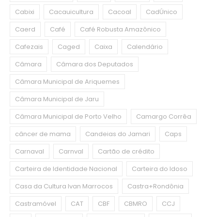
Cabixi
Cacauicultura
Cacoal
CadÚnico
Caerd
Café
Café Robusta Amazônico
Cafezais
Caged
Caixa
Calendário
Câmara
Câmara dos Deputados
Câmara Municipal de Ariquemes
Câmara Municipal de Jaru
Câmara Municipal de Porto Velho
Camargo Corrêa
câncer de mama
Candeias do Jamari
Caps
Carnaval
Carnval
Cartão de crédito
Carteira de Identidade Nacional
Carteira do Idoso
Casa da Cultura Ivan Marrocos
Castra+Rondônia
Castramóvel
CAT
CBF
CBMRO
CCJ