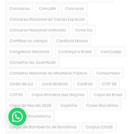
Concacau
Concafé
Concurso
Concurso Nacional do Cacau Especial
Concurso Nacional Unificado
Cone Sul
Conflitos no campo
Confúcio Moura
Congresso Nacional
Conheça o Brasil
ConQueijo
Conselho da Juventude
Conselho Nacional do Ministério Público
Consumidor
conta de luz
contrabando
Contran
COP 29
COP30
Copa Africana das Nações
Copa do Brasil
Copa do Mundo 2026
Copinha
Coren Rondônia
Coronel Chrisóstomo
Corpo de Bombeiros de Rondônia
Corpus Christi