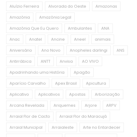
Aluízio Ferreira
Alvorada do Oeste
Amazonas
Amazônia
Amazônia Legal
Amazônia Que Eu Quero
Ambulantes
ANA
Anac
Anatel
Ancine
Aneel
animais
Aniversário
Ano Novo
Anopheles darlingi
ANS
Antirrábica
ANTT
Anvisa
AO VIVO
Apadrinhando uma História
Apagão
Aparício Carvalho
Apex Brasil
Apicultura
Aplicativo
Aplicativos
Apostas
Arborização
Arcana Revelada
Ariquemes
Arjore
ARPV
Arraial Flor de Cacto
Arraial Flor do Maracujá
Arraial Municipal
Arraialeste
Arte no Entardecer