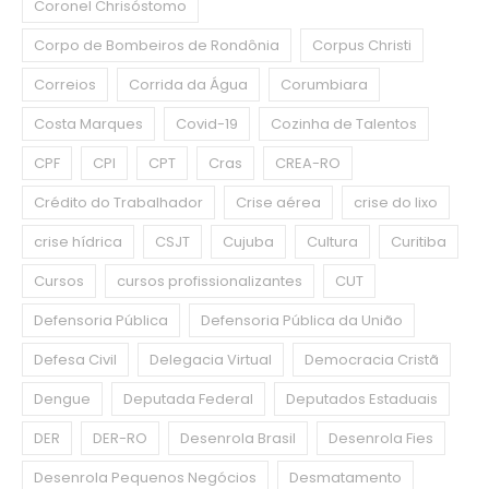
Coronel Chrisóstomo
Corpo de Bombeiros de Rondônia
Corpus Christi
Correios
Corrida da Água
Corumbiara
Costa Marques
Covid-19
Cozinha de Talentos
CPF
CPI
CPT
Cras
CREA-RO
Crédito do Trabalhador
Crise aérea
crise do lixo
crise hídrica
CSJT
Cujuba
Cultura
Curitiba
Cursos
cursos profissionalizantes
CUT
Defensoria Pública
Defensoria Pública da União
Defesa Civil
Delegacia Virtual
Democracia Cristã
Dengue
Deputada Federal
Deputados Estaduais
DER
DER-RO
Desenrola Brasil
Desenrola Fies
Desenrola Pequenos Negócios
Desmatamento