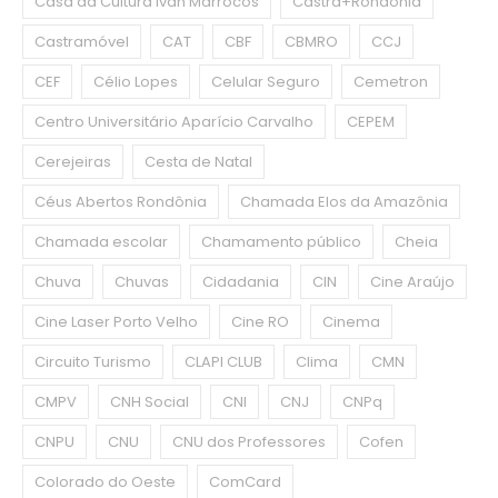
Casa da Cultura Ivan Marrocos
Castra+Rondônia
Castramóvel
CAT
CBF
CBMRO
CCJ
CEF
Célio Lopes
Celular Seguro
Cemetron
Centro Universitário Aparício Carvalho
CEPEM
Cerejeiras
Cesta de Natal
Céus Abertos Rondônia
Chamada Elos da Amazônia
Chamada escolar
Chamamento público
Cheia
Chuva
Chuvas
Cidadania
CIN
Cine Araújo
Cine Laser Porto Velho
Cine RO
Cinema
Circuito Turismo
CLAPI CLUB
Clima
CMN
CMPV
CNH Social
CNI
CNJ
CNPq
CNPU
CNU
CNU dos Professores
Cofen
Colorado do Oeste
ComCard