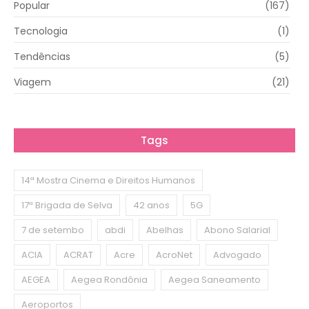
Popular
(167)
Tecnologia
(1)
Tendências
(5)
Viagem
(21)
Tags
14ª Mostra Cinema e Direitos Humanos
17ª Brigada de Selva
42 anos
5G
7 de setembo
abdi
Abelhas
Abono Salarial
ACIA
ACRAT
Acre
AcroNet
Advogado
AEGEA
Aegea Rondônia
Aegea Saneamento
Aeroportos