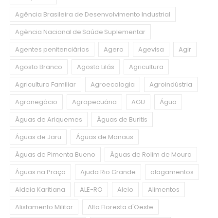
Agência Brasileira de Desenvolvimento Industrial
Agência Nacional de Saúde Suplementar
Agentes penitenciários
Agero
Agevisa
Agir
Agosto Branco
Agosto Lilás
Agricultura
Agricultura Familiar
Agroecologia
Agroindústria
Agronegócio
Agropecuária
AGU
Água
Águas de Ariquemes
Águas de Buritis
Águas de Jaru
Águas de Manaus
Águas de Pimenta Bueno
Águas de Rolim de Moura
Águas na Praça
Ajuda Rio Grande
alagamentos
Aldeia Karitiana
ALE-RO
Alelo
Alimentos
Alistamento Militar
Alta Floresta d'Oeste