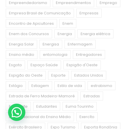
Empreendedorismo
Empreendimentos
Emprego
Empresa Brasil de Comunicação
Empresas
Encontro de Apicultores
Enem
Enem dos Concursos
Energia
Energia elétrica
Energia Solar
Energisa
Enfermagem
Ensino médio
entomologia
Entregadores
Esgoto
Espaço Saúde
Espigão d'Oeste
Espigão do Oeste
Esporte
Estados Unidos
Estágio
Estiagem
Estilo de vida
estrabismo
Estrada de Ferro Madeira-Mamoré
Estradas
Estudante
Estudantes
Euma Tourinho
Exame Nacional do Ensino Médio
Exercíto
Exército Brasileiro
Expo Turismo
Exporta Rondônia