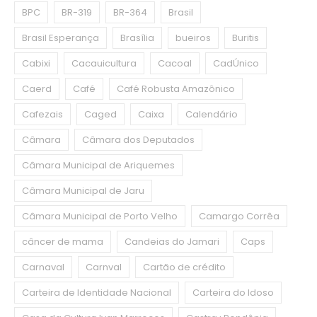
BPC
BR-319
BR-364
Brasil
Brasil Esperança
Brasília
bueiros
Buritis
Cabixi
Cacauicultura
Cacoal
CadÚnico
Caerd
Café
Café Robusta Amazônico
Cafezais
Caged
Caixa
Calendário
Câmara
Câmara dos Deputados
Câmara Municipal de Ariquemes
Câmara Municipal de Jaru
Câmara Municipal de Porto Velho
Camargo Corrêa
câncer de mama
Candeias do Jamari
Caps
Carnaval
Carnval
Cartão de crédito
Carteira de Identidade Nacional
Carteira do Idoso