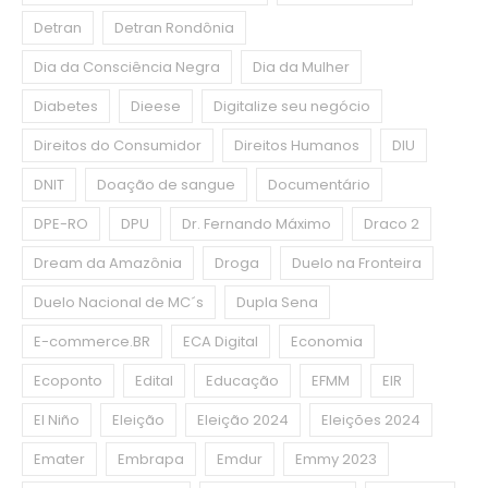
Detran
Detran Rondônia
Dia da Consciência Negra
Dia da Mulher
Diabetes
Dieese
Digitalize seu negócio
Direitos do Consumidor
Direitos Humanos
DIU
DNIT
Doação de sangue
Documentário
DPE-RO
DPU
Dr. Fernando Máximo
Draco 2
Dream da Amazônia
Droga
Duelo na Fronteira
Duelo Nacional de MC´s
Dupla Sena
E-commerce.BR
ECA Digital
Economia
Ecoponto
Edital
Educação
EFMM
EIR
El Niño
Eleição
Eleição 2024
Eleições 2024
Emater
Embrapa
Emdur
Emmy 2023