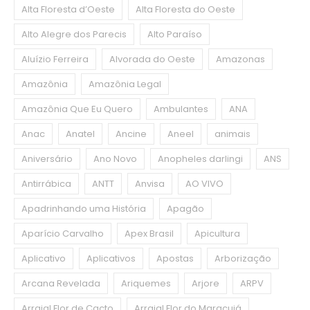
Alta Floresta d’Oeste
Alta Floresta do Oeste
Alto Alegre dos Parecis
Alto Paraíso
Aluízio Ferreira
Alvorada do Oeste
Amazonas
Amazônia
Amazônia Legal
Amazônia Que Eu Quero
Ambulantes
ANA
Anac
Anatel
Ancine
Aneel
animais
Aniversário
Ano Novo
Anopheles darlingi
ANS
Antirrábica
ANTT
Anvisa
AO VIVO
Apadrinhando uma História
Apagão
Aparício Carvalho
Apex Brasil
Apicultura
Aplicativo
Aplicativos
Apostas
Arborização
Arcana Revelada
Ariquemes
Arjore
ARPV
Arraial Flor de Cacto
Arraial Flor do Maracujá