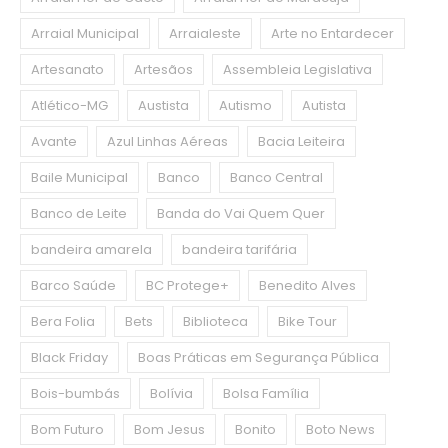
Arraial Municipal
Arraialeste
Arte no Entardecer
Artesanato
Artesãos
Assembleia Legislativa
Atlético-MG
Austista
Autismo
Autista
Avante
Azul Linhas Aéreas
Bacia Leiteira
Baile Municipal
Banco
Banco Central
Banco de Leite
Banda do Vai Quem Quer
bandeira amarela
bandeira tarifária
Barco Saúde
BC Protege+
Benedito Alves
Bera Folia
Bets
Biblioteca
Bike Tour
Black Friday
Boas Práticas em Segurança Pública
Bois-bumbás
Bolívia
Bolsa Família
Bom Futuro
Bom Jesus
Bonito
Boto News