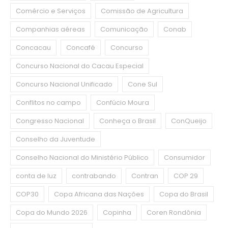
Comércio e Serviços
Comissão de Agricultura
Companhias aéreas
Comunicação
Conab
Concacau
Concafé
Concurso
Concurso Nacional do Cacau Especial
Concurso Nacional Unificado
Cone Sul
Conflitos no campo
Confúcio Moura
Congresso Nacional
Conheça o Brasil
ConQueijo
Conselho da Juventude
Conselho Nacional do Ministério Público
Consumidor
conta de luz
contrabando
Contran
COP 29
COP30
Copa Africana das Nações
Copa do Brasil
Copa do Mundo 2026
Copinha
Coren Rondônia