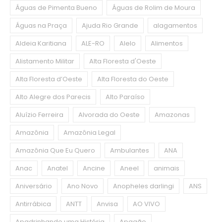
Águas de Pimenta Bueno
Águas de Rolim de Moura
Águas na Praça
Ajuda Rio Grande
alagamentos
Aldeia Karitiana
ALE-RO
Alelo
Alimentos
Alistamento Militar
Alta Floresta d'Oeste
Alta Floresta d’Oeste
Alta Floresta do Oeste
Alto Alegre dos Parecis
Alto Paraíso
Aluízio Ferreira
Alvorada do Oeste
Amazonas
Amazônia
Amazônia Legal
Amazônia Que Eu Quero
Ambulantes
ANA
Anac
Anatel
Ancine
Aneel
animais
Aniversário
Ano Novo
Anopheles darlingi
ANS
Antirrábica
ANTT
Anvisa
AO VIVO
Apadrinhando uma História
Apagão