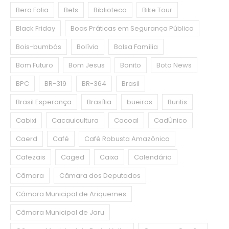
Bera Folia
Bets
Biblioteca
Bike Tour
Black Friday
Boas Práticas em Segurança Pública
Bois-bumbás
Bolívia
Bolsa Família
Bom Futuro
Bom Jesus
Bonito
Boto News
BPC
BR-319
BR-364
Brasil
Brasil Esperança
Brasília
bueiros
Buritis
Cabixi
Cacauicultura
Cacoal
CadÚnico
Caerd
Café
Café Robusta Amazônico
Cafezais
Caged
Caixa
Calendário
Câmara
Câmara dos Deputados
Câmara Municipal de Ariquemes
Câmara Municipal de Jaru