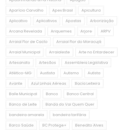
Aparício Carvalho
Apex Brasil
Apicultura
Aplicativo
Aplicativos
Apostas
Arborização
Arcana Revelada
Ariquemes
Arjore
ARPV
Arraial Flor de Cacto
Arraial Flor do Maracujá
Arraial Municipal
Arraialeste
Arte no Entardecer
Artesanato
Artesãos
Assembleia Legislativa
Atlético-MG
Austista
Autismo
Autista
Avante
Azul Linhas Aéreas
Bacia Leiteira
Baile Municipal
Banco
Banco Central
Banco de Leite
Banda do Vai Quem Quer
bandeira amarela
bandeira tarifária
Barco Saúde
BC Protege+
Benedito Alves