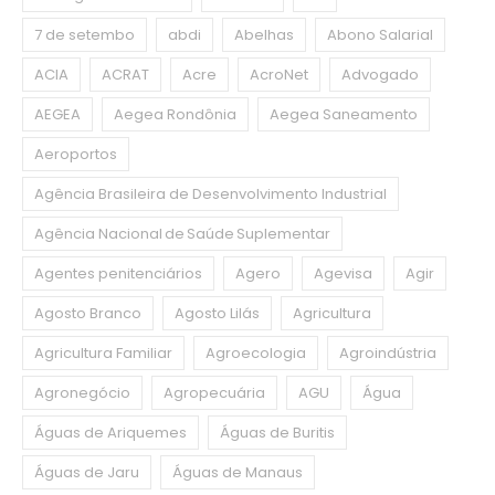
7 de setembo
abdi
Abelhas
Abono Salarial
ACIA
ACRAT
Acre
AcroNet
Advogado
AEGEA
Aegea Rondônia
Aegea Saneamento
Aeroportos
Agência Brasileira de Desenvolvimento Industrial
Agência Nacional de Saúde Suplementar
Agentes penitenciários
Agero
Agevisa
Agir
Agosto Branco
Agosto Lilás
Agricultura
Agricultura Familiar
Agroecologia
Agroindústria
Agronegócio
Agropecuária
AGU
Água
Águas de Ariquemes
Águas de Buritis
Águas de Jaru
Águas de Manaus