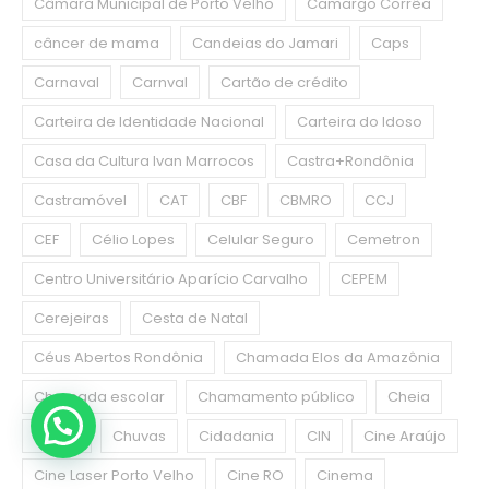
Câmara Municipal de Porto Velho
Camargo Corrêa
câncer de mama
Candeias do Jamari
Caps
Carnaval
Carnval
Cartão de crédito
Carteira de Identidade Nacional
Carteira do Idoso
Casa da Cultura Ivan Marrocos
Castra+Rondônia
Castramóvel
CAT
CBF
CBMRO
CCJ
CEF
Célio Lopes
Celular Seguro
Cemetron
Centro Universitário Aparício Carvalho
CEPEM
Cerejeiras
Cesta de Natal
Céus Abertos Rondônia
Chamada Elos da Amazônia
Chamada escolar
Chamamento público
Cheia
Chuva
Chuvas
Cidadania
CIN
Cine Araújo
Cine Laser Porto Velho
Cine RO
Cinema