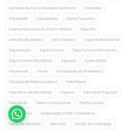
Estrada de Ferro Madeira-Mamoré
Estradas
Estudante
Estudantes
Euma Tourinho
Exame Nacional do Ensino Médio
Exercíto
Exército Brasileiro
Expo Turismo
Exporta Rondônia
Exportação
ExpoTurismo
ExpoTurismo Rôndonia
ExpoTurismo Rondônia
Expovel
Eyder Brasil
Facebook
Facer
Faculdade da Prefeitura
Faculdade Metropolitana
Fake News
Fale Bem de Rondônia
Fapero
Farmácia Popular
Febraban
Febre Oropouche
Fecha Laudo
Fecomercio
Federação PSDB-Cidadania
Feira de Adoção
Feira Pet
Feirão do Emprego