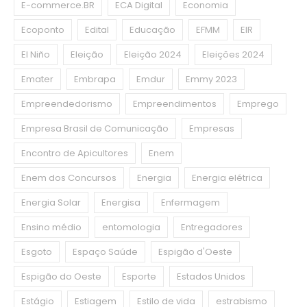
E-commerce.BR
ECA Digital
Economia
Ecoponto
Edital
Educação
EFMM
EIR
El Niño
Eleição
Eleição 2024
Eleições 2024
Emater
Embrapa
Emdur
Emmy 2023
Empreendedorismo
Empreendimentos
Emprego
Empresa Brasil de Comunicação
Empresas
Encontro de Apicultores
Enem
Enem dos Concursos
Energia
Energia elétrica
Energia Solar
Energisa
Enfermagem
Ensino médio
entomologia
Entregadores
Esgoto
Espaço Saúde
Espigão d'Oeste
Espigão do Oeste
Esporte
Estados Unidos
Estágio
Estiagem
Estilo de vida
estrabismo