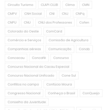
Circuito Turismo
CLAPI CLUB
Clima
CMN
CMPV
CNH Social
CNI
CNJ
CNPq
CNPU
CNU
CNU dos Professores
Cofen
Colorado do Oeste
ComCard
Comércio e Serviços
Comissão de Agricultura
Companhias aéreas
Comunicação
Conab
Concacau
Concafé
Concurso
Concurso Nacional do Cacau Especial
Concurso Nacional Unificado
Cone Sul
Conflitos no campo
Confúcio Moura
Congresso Nacional
Conheça o Brasil
ConQueijo
Conselho da Juventude