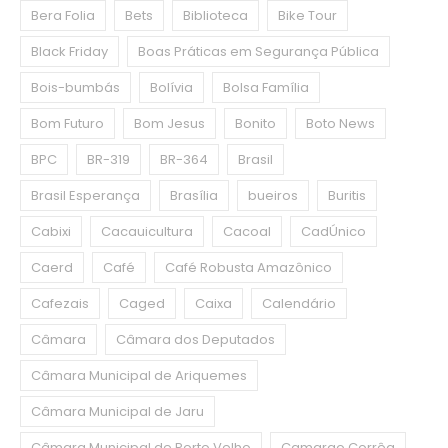
Bera Folia
Bets
Biblioteca
Bike Tour
Black Friday
Boas Práticas em Segurança Pública
Bois-bumbás
Bolívia
Bolsa Família
Bom Futuro
Bom Jesus
Bonito
Boto News
BPC
BR-319
BR-364
Brasil
Brasil Esperança
Brasília
bueiros
Buritis
Cabixi
Cacauicultura
Cacoal
CadÚnico
Caerd
Café
Café Robusta Amazônico
Cafezais
Caged
Caixa
Calendário
Câmara
Câmara dos Deputados
Câmara Municipal de Ariquemes
Câmara Municipal de Jaru
Câmara Municipal de Porto Velho
Camargo Corrêa