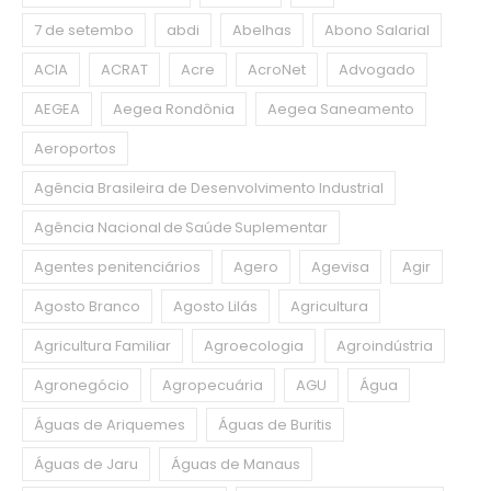
7 de setembo
abdi
Abelhas
Abono Salarial
ACIA
ACRAT
Acre
AcroNet
Advogado
AEGEA
Aegea Rondônia
Aegea Saneamento
Aeroportos
Agência Brasileira de Desenvolvimento Industrial
Agência Nacional de Saúde Suplementar
Agentes penitenciários
Agero
Agevisa
Agir
Agosto Branco
Agosto Lilás
Agricultura
Agricultura Familiar
Agroecologia
Agroindústria
Agronegócio
Agropecuária
AGU
Água
Águas de Ariquemes
Águas de Buritis
Águas de Jaru
Águas de Manaus