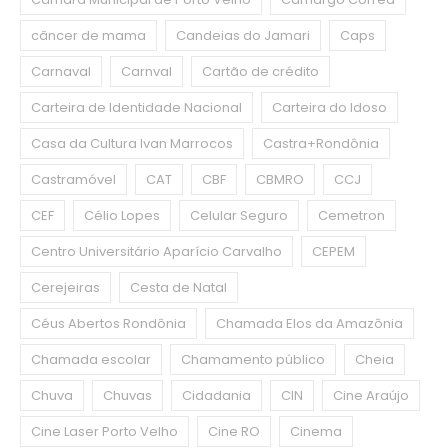
câncer de mama
Candeias do Jamari
Caps
Carnaval
Carnval
Cartão de crédito
Carteira de Identidade Nacional
Carteira do Idoso
Casa da Cultura Ivan Marrocos
Castra+Rondônia
Castramóvel
CAT
CBF
CBMRO
CCJ
CEF
Célio Lopes
Celular Seguro
Cemetron
Centro Universitário Aparício Carvalho
CEPEM
Cerejeiras
Cesta de Natal
Céus Abertos Rondônia
Chamada Elos da Amazônia
Chamada escolar
Chamamento público
Cheia
Chuva
Chuvas
Cidadania
CIN
Cine Araújo
Cine Laser Porto Velho
Cine RO
Cinema