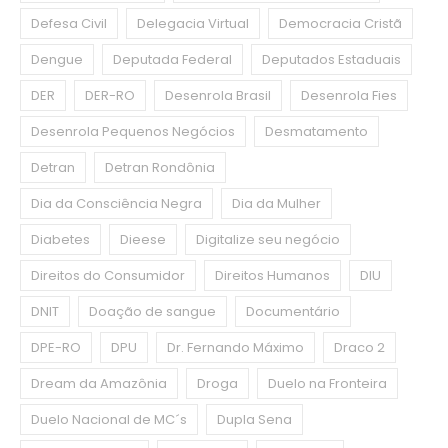
Defesa Civil
Delegacia Virtual
Democracia Cristã
Dengue
Deputada Federal
Deputados Estaduais
DER
DER-RO
Desenrola Brasil
Desenrola Fies
Desenrola Pequenos Negócios
Desmatamento
Detran
Detran Rondônia
Dia da Consciência Negra
Dia da Mulher
Diabetes
Dieese
Digitalize seu negócio
Direitos do Consumidor
Direitos Humanos
DIU
DNIT
Doação de sangue
Documentário
DPE-RO
DPU
Dr. Fernando Máximo
Draco 2
Dream da Amazônia
Droga
Duelo na Fronteira
Duelo Nacional de MC´s
Dupla Sena