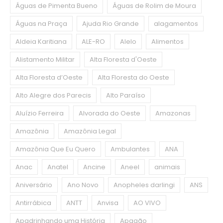
Águas de Pimenta Bueno
Águas de Rolim de Moura
Águas na Praça
Ajuda Rio Grande
alagamentos
Aldeia Karitiana
ALE-RO
Alelo
Alimentos
Alistamento Militar
Alta Floresta d'Oeste
Alta Floresta d’Oeste
Alta Floresta do Oeste
Alto Alegre dos Parecis
Alto Paraíso
Aluízio Ferreira
Alvorada do Oeste
Amazonas
Amazônia
Amazônia Legal
Amazônia Que Eu Quero
Ambulantes
ANA
Anac
Anatel
Ancine
Aneel
animais
Aniversário
Ano Novo
Anopheles darlingi
ANS
Antirrábica
ANTT
Anvisa
AO VIVO
Apadrinhando uma História
Apagão