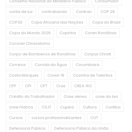
Conselho Nacional do Ministério Público
Consumidor
conta de luz
contrabando
Contran
COP 29
COP30
Copa Africana das Nações
Copa do Brasil
Copa do Mundo 2026
Copinha
Coren Rondônia
Coronel Chrisóstomo
Corpo de Bombeiros de Rondônia
Corpus Christi
Correios
Corrida da Água
Corumbiara
Costa Marques
Covid-19
Cozinha de Talentos
CPF
CPI
CPT
Cras
CREA-RO
Crédito do Trabalhador
Crise aérea
crise do lixo
crise hídrica
CSJT
Cujuba
Cultura
Curitiba
Cursos
cursos profissionalizantes
CUT
Defensoria Pública
Defensoria Pública da União