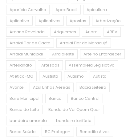
Aparício Carvalho
Apex Brasil
Apicultura
Aplicativo
Aplicativos
Apostas
Arborização
Arcana Revelada
Ariquemes
Arjore
ARPV
Arraial Flor de Cacto
Arraial Flor do Maracujá
Arraial Municipal
Arraialeste
Arte no Entardecer
Artesanato
Artesãos
Assembleia Legislativa
Atlético-MG
Austista
Autismo
Autista
Avante
Azul Linhas Aéreas
Bacia Leiteira
Baile Municipal
Banco
Banco Central
Banco de Leite
Banda do Vai Quem Quer
bandeira amarela
bandeira tarifária
Barco Saúde
BC Protege+
Benedito Alves