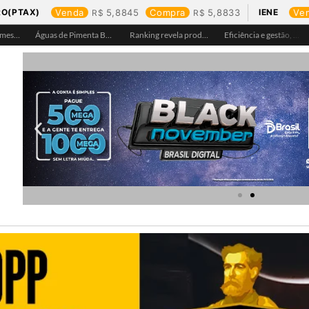
RO(PTAX)
Venda
5,8845
Compra
5,8833
IENE
Ve
Águas de Pimenta Bueno amplia rede de abastecimento e leva água tratada para moradores da região do aeroporto
Ranking revela produtos mais comprados em cada estado e aponta drone como destaque em Rondônia
Eficiência e gestão, Buritis se torna referência em controle de perdas de água
Equipes da Aegea Rondônia passam por treinamento de prevenção e combate a princípios de incêndio e segurança no trabalho com inflamáveis