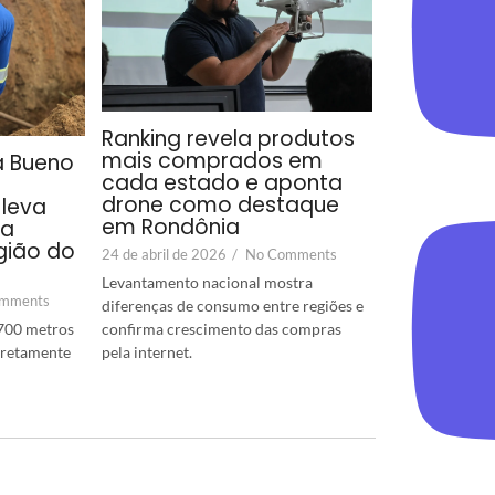
Ranking revela produtos
mais comprados em
a Bueno
cada estado e aponta
drone como destaque
leva
em Rondônia
ra
gião do
24 de abril de 2026
/
No Comments
Levantamento nacional mostra
mments
diferenças de consumo entre regiões e
confirma crescimento das compras
700 metros
pela internet.
diretamente