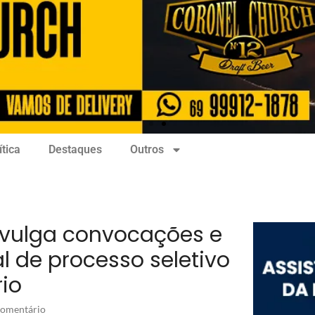
ítica
Destaques
Outros
divulga convocações e
al de processo seletivo
rio
omentário