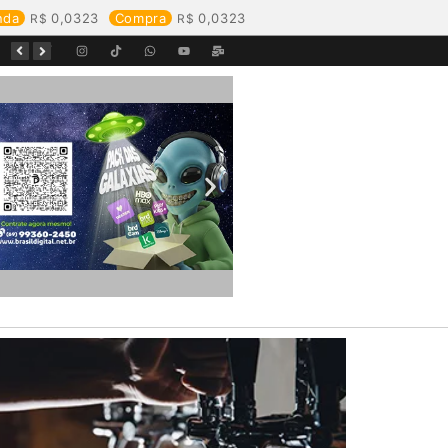
nda
0,0323
Compra
0,0323
Começa o Festival Peixes da Amazônia na Estrada de Ferro Madeira-Mamoré
Durante reunião, Águas de Pimenta Bueno detalha investimentos e avanços no saneamento do município
Águas de Rolim de Moura promove conscientização sobre a importância e uso correto da rede de esgoto