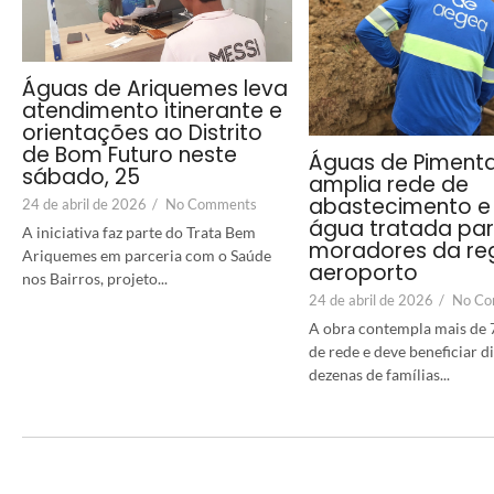
Águas de Ariquemes leva
atendimento itinerante e
orientações ao Distrito
de Bom Futuro neste
Águas de Piment
sábado, 25
amplia rede de
abastecimento e 
24 de abril de 2026
/
No Comments
água tratada pa
A iniciativa faz parte do Trata Bem
moradores da re
Ariquemes em parceria com o Saúde
aeroporto
nos Bairros, projeto...
24 de abril de 2026
/
No Co
A obra contempla mais de 
de rede e deve beneficiar 
dezenas de famílias...