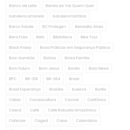
Banco de Leite
Banda do Vai Quem Quer
bandeira amarela
bandeira tarifária
Barco Saúde
BC Protege+
Benedito Alves
Bera Folia
Bets
Biblioteca
Bike Tour
Black Friday
Boas Práticas em Segurança Pública
Bois-bumbás
Bolívia
Bolsa Família
Bom Futuro
Bom Jesus
Bonito
Boto News
BPC
BR-319
BR-364
Brasil
Brasil Esperança
Brasília
bueiros
Buritis
Cabixi
Cacauicultura
Cacoal
CadÚnico
Caerd
Café
Café Robusta Amazônico
Cafezais
Caged
Caixa
Calendário