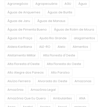
Agronegócio
Agropecuária
AGU
Água
Águas de Ariquemes
Águas de Buritis
Águas de Jaru
Águas de Manaus
Águas de Pimenta Bueno
Águas de Rolim de Moura
Águas na Praça
Ajuda Rio Grande
alagamentos
Aldeia Karitiana
ALE-RO
Alelo
Alimentos
Alistamento Militar
Alta Floresta d'Oeste
Alta Floresta d’Oeste
Alta Floresta do Oeste
Alto Alegre dos Parecis
Alto Paraíso
Aluízio Ferreira
Alvorada do Oeste
Amazonas
Amazônia
Amazônia Legal
Amazônia Que Eu Quero
Ambulantes
ANA
Anac
Anatel
Ancine
Aneel
animais