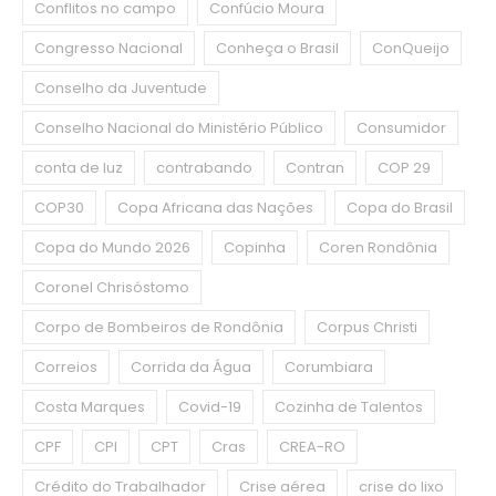
Conflitos no campo
Confúcio Moura
Congresso Nacional
Conheça o Brasil
ConQueijo
Conselho da Juventude
Conselho Nacional do Ministério Público
Consumidor
conta de luz
contrabando
Contran
COP 29
COP30
Copa Africana das Nações
Copa do Brasil
Copa do Mundo 2026
Copinha
Coren Rondônia
Coronel Chrisóstomo
Corpo de Bombeiros de Rondônia
Corpus Christi
Correios
Corrida da Água
Corumbiara
Costa Marques
Covid-19
Cozinha de Talentos
CPF
CPI
CPT
Cras
CREA-RO
Crédito do Trabalhador
Crise aérea
crise do lixo