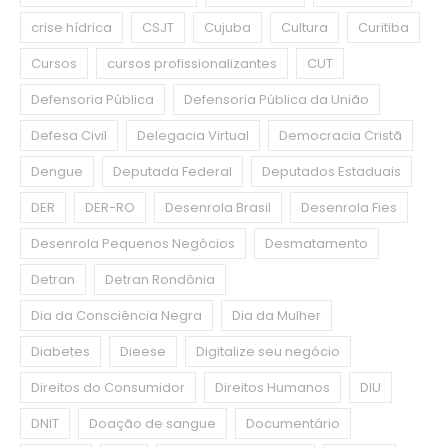
crise hídrica
CSJT
Cujuba
Cultura
Curitiba
Cursos
cursos profissionalizantes
CUT
Defensoria Pública
Defensoria Pública da União
Defesa Civil
Delegacia Virtual
Democracia Cristã
Dengue
Deputada Federal
Deputados Estaduais
DER
DER-RO
Desenrola Brasil
Desenrola Fies
Desenrola Pequenos Negócios
Desmatamento
Detran
Detran Rondônia
Dia da Consciência Negra
Dia da Mulher
Diabetes
Dieese
Digitalize seu negócio
Direitos do Consumidor
Direitos Humanos
DIU
DNIT
Doação de sangue
Documentário