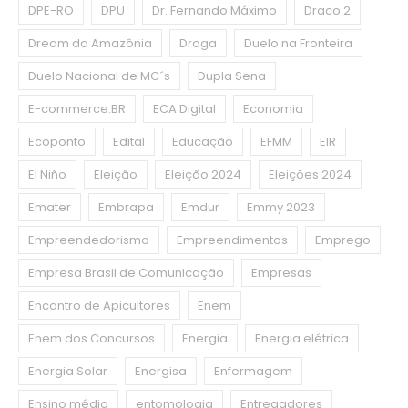
DPE-RO
DPU
Dr. Fernando Máximo
Draco 2
Dream da Amazônia
Droga
Duelo na Fronteira
Duelo Nacional de MC´s
Dupla Sena
E-commerce.BR
ECA Digital
Economia
Ecoponto
Edital
Educação
EFMM
EIR
El Niño
Eleição
Eleição 2024
Eleições 2024
Emater
Embrapa
Emdur
Emmy 2023
Empreendedorismo
Empreendimentos
Emprego
Empresa Brasil de Comunicação
Empresas
Encontro de Apicultores
Enem
Enem dos Concursos
Energia
Energia elétrica
Energia Solar
Energisa
Enfermagem
Ensino médio
entomologia
Entregadores