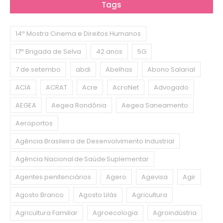
Tags
14ª Mostra Cinema e Direitos Humanos
17ª Brigada de Selva
42 anos
5G
7 de setembo
abdi
Abelhas
Abono Salarial
ACIA
ACRAT
Acre
AcroNet
Advogado
AEGEA
Aegea Rondônia
Aegea Saneamento
Aeroportos
Agência Brasileira de Desenvolvimento Industrial
Agência Nacional de Saúde Suplementar
Agentes penitenciários
Agero
Agevisa
Agir
Agosto Branco
Agosto Lilás
Agricultura
Agricultura Familiar
Agroecologia
Agroindústria