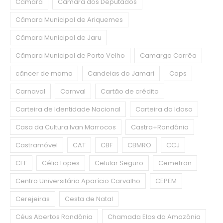
Câmara
Câmara dos Deputados
Câmara Municipal de Ariquemes
Câmara Municipal de Jaru
Câmara Municipal de Porto Velho
Camargo Corrêa
câncer de mama
Candeias do Jamari
Caps
Carnaval
Carnval
Cartão de crédito
Carteira de Identidade Nacional
Carteira do Idoso
Casa da Cultura Ivan Marrocos
Castra+Rondônia
Castramóvel
CAT
CBF
CBMRO
CCJ
CEF
Célio Lopes
Celular Seguro
Cemetron
Centro Universitário Aparício Carvalho
CEPEM
Cerejeiras
Cesta de Natal
Céus Abertos Rondônia
Chamada Elos da Amazônia