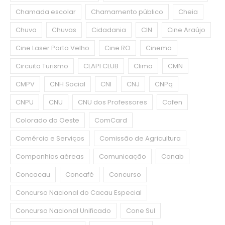
Chamada escolar
Chamamento público
Cheia
Chuva
Chuvas
Cidadania
CIN
Cine Araújo
Cine Laser Porto Velho
Cine RO
Cinema
Circuito Turismo
CLAPI CLUB
Clima
CMN
CMPV
CNH Social
CNI
CNJ
CNPq
CNPU
CNU
CNU dos Professores
Cofen
Colorado do Oeste
ComCard
Comércio e Serviços
Comissão de Agricultura
Companhias aéreas
Comunicação
Conab
Concacau
Concafé
Concurso
Concurso Nacional do Cacau Especial
Concurso Nacional Unificado
Cone Sul