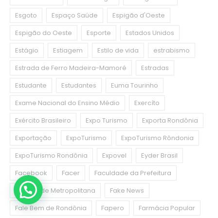
Esgoto
Espaço Saúde
Espigão d'Oeste
Espigão do Oeste
Esporte
Estados Unidos
Estágio
Estiagem
Estilo de vida
estrabismo
Estrada de Ferro Madeira-Mamoré
Estradas
Estudante
Estudantes
Euma Tourinho
Exame Nacional do Ensino Médio
Exercíto
Exército Brasileiro
Expo Turismo
Exporta Rondônia
Exportação
ExpoTurismo
ExpoTurismo Rôndonia
ExpoTurismo Rondônia
Expovel
Eyder Brasil
Facebook
Facer
Faculdade da Prefeitura
Faculdade Metropolitana
Fake News
Fale Bem de Rondônia
Fapero
Farmácia Popular