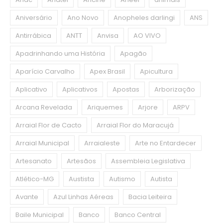
Aniversário
Ano Novo
Anopheles darlingi
ANS
Antirrábica
ANTT
Anvisa
AO VIVO
Apadrinhando uma História
Apagão
Aparício Carvalho
Apex Brasil
Apicultura
Aplicativo
Aplicativos
Apostas
Arborização
Arcana Revelada
Ariquemes
Arjore
ARPV
Arraial Flor de Cacto
Arraial Flor do Maracujá
Arraial Municipal
Arraialeste
Arte no Entardecer
Artesanato
Artesãos
Assembleia Legislativa
Atlético-MG
Austista
Autismo
Autista
Avante
Azul Linhas Aéreas
Bacia Leiteira
Baile Municipal
Banco
Banco Central