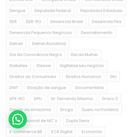
Dengue
Deputada Federal
Deputados Estaduais
DER
DER-RO
Desenrola Brasil
Desenrola Fies
Desenrola Pequenos Negócios
Desmatamento
Detran
Detran Rondônia
Dia da Consciência Negra
Dia da Mulher
Diabetes
Dieese
Digitalize seu negócio
Direitos do Consumidor
Direitos Humanos
DIU
DNIT
Doação de sangue
Documentário
DPE-RO
DPU
Dr. Fernando Máximo
Draco 2
Dream da Amazônia
Droga
Duelo na Fronteira
Duelo Nacional de MC´s
Dupla Sena
E-commerce.BR
ECA Digital
Economia