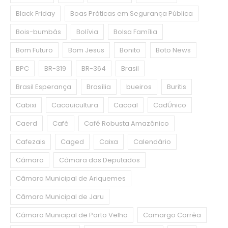
Black Friday
Boas Práticas em Segurança Pública
Bois-bumbás
Bolívia
Bolsa Família
Bom Futuro
Bom Jesus
Bonito
Boto News
BPC
BR-319
BR-364
Brasil
Brasil Esperança
Brasília
bueiros
Buritis
Cabixi
Cacauicultura
Cacoal
CadÚnico
Caerd
Café
Café Robusta Amazônico
Cafezais
Caged
Caixa
Calendário
Câmara
Câmara dos Deputados
Câmara Municipal de Ariquemes
Câmara Municipal de Jaru
Câmara Municipal de Porto Velho
Camargo Corrêa