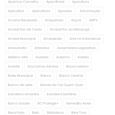
Aparício Carvalho
Apex Brasil
Apicultura
Aplicativo
Aplicativos
Apostas
Arborização
Arcana Revelada
Ariquemes
Arjore
ARPV
Arraial Flor de Cacto
Arraial Flor do Maracujá
Arraial Municipal
Arraialeste
Arte no Entardecer
Artesanato
Artesãos
Assembleia Legislativa
Atlético-MG
Austista
Autismo
Autista
Avante
Azul Linhas Aéreas
Bacia Leiteira
Baile Municipal
Banco
Banco Central
Banco de Leite
Banda do Vai Quem Quer
bandeira amarela
bandeira tarifária
Barco Saúde
BC Protege+
Benedito Alves
Bera Folia
Bets
Biblioteca
Bike Tour