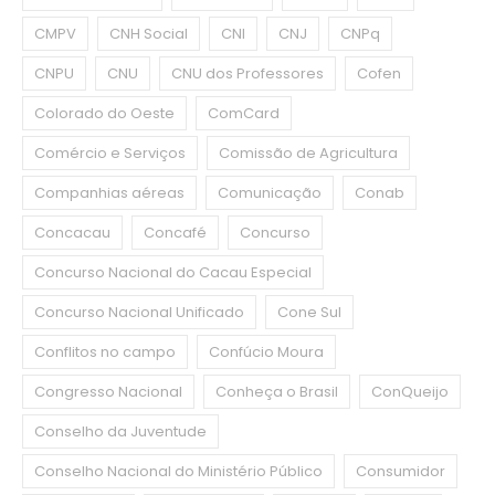
CMPV
CNH Social
CNI
CNJ
CNPq
CNPU
CNU
CNU dos Professores
Cofen
Colorado do Oeste
ComCard
Comércio e Serviços
Comissão de Agricultura
Companhias aéreas
Comunicação
Conab
Concacau
Concafé
Concurso
Concurso Nacional do Cacau Especial
Concurso Nacional Unificado
Cone Sul
Conflitos no campo
Confúcio Moura
Congresso Nacional
Conheça o Brasil
ConQueijo
Conselho da Juventude
Conselho Nacional do Ministério Público
Consumidor