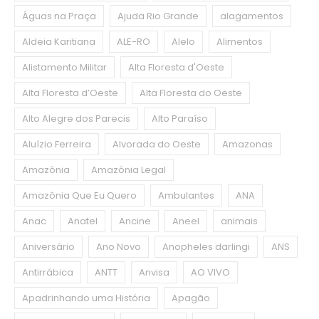
Águas na Praça
Ajuda Rio Grande
alagamentos
Aldeia Karitiana
ALE-RO
Alelo
Alimentos
Alistamento Militar
Alta Floresta d'Oeste
Alta Floresta d’Oeste
Alta Floresta do Oeste
Alto Alegre dos Parecis
Alto Paraíso
Aluízio Ferreira
Alvorada do Oeste
Amazonas
Amazônia
Amazônia Legal
Amazônia Que Eu Quero
Ambulantes
ANA
Anac
Anatel
Ancine
Aneel
animais
Aniversário
Ano Novo
Anopheles darlingi
ANS
Antirrábica
ANTT
Anvisa
AO VIVO
Apadrinhando uma História
Apagão