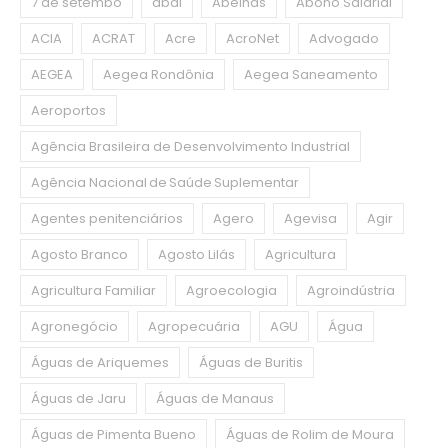
7 de setembo
abdi
Abelhas
Abono Salarial
ACIA
ACRAT
Acre
AcroNet
Advogado
AEGEA
Aegea Rondônia
Aegea Saneamento
Aeroportos
Agência Brasileira de Desenvolvimento Industrial
Agência Nacional de Saúde Suplementar
Agentes penitenciários
Agero
Agevisa
Agir
Agosto Branco
Agosto Lilás
Agricultura
Agricultura Familiar
Agroecologia
Agroindústria
Agronegócio
Agropecuária
AGU
Água
Águas de Ariquemes
Águas de Buritis
Águas de Jaru
Águas de Manaus
Águas de Pimenta Bueno
Águas de Rolim de Moura