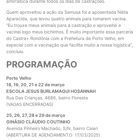
antirrábica durante todos os dias de castrações.
Quem aproveitou a ação da Semusa foi a aposentada Nilda
Aparecida, que levou quatro animais para tomarem vacina.
“Eu trouxe meus animais para a castração e aproveitei e
vacinei logo meus bichinhos. É muito importante essa parceria
do Castra+ Rondônia com a Prefeitura de Porto Velho, em
especial com a vacinação que facilita muito a nossa logística”,
concluiu.
PROGRAMAÇÃO
Porto Velho
18, 19, 20, 21 e 22 de março
ESCOLA JESUS BURLAMAQUI HOSANNAH
Rua Das Crianças, 4686, bairro Floresta
(VAGAS ENCERRADAS)
25, 26, 27, 28 e 29 de março
GINÁSIO CLÁUDIO COUTINHO
Avenida Pinheiro Machado, S/N, bairro Caiari
(ABERTURA DE AGENDAMENTO: 17/03/2025)​