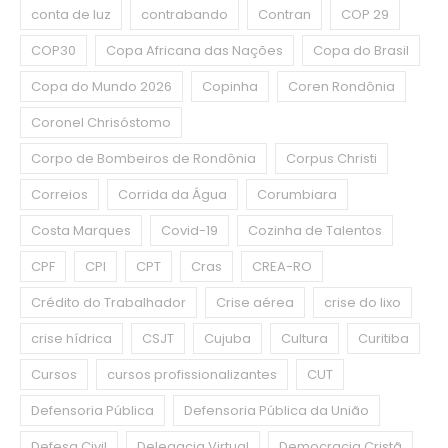
conta de luz
contrabando
Contran
COP 29
COP30
Copa Africana das Nações
Copa do Brasil
Copa do Mundo 2026
Copinha
Coren Rondônia
Coronel Chrisóstomo
Corpo de Bombeiros de Rondônia
Corpus Christi
Correios
Corrida da Água
Corumbiara
Costa Marques
Covid-19
Cozinha de Talentos
CPF
CPI
CPT
Cras
CREA-RO
Crédito do Trabalhador
Crise aérea
crise do lixo
crise hídrica
CSJT
Cujuba
Cultura
Curitiba
Cursos
cursos profissionalizantes
CUT
Defensoria Pública
Defensoria Pública da União
Defesa Civil
Delegacia Virtual
Democracia Cristã