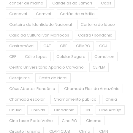
câncer de mama
Candeias do Jamari
Caps
Carnaval
Carnval
Cartão de crédito
Carteira de Identidade Nacional
Carteira do Idoso
Casa da Cultura Ivan Marrocos
Castra+Rondônia
Castramóvel
CAT
CBF
CBMRO
CCJ
CEF
Célio Lopes
Celular Seguro
Cemetron
Centro Universitário Aparício Carvalho
CEPEM
Cerejeiras
Cesta de Natal
Céus Abertos Rondônia
Chamada Elos da Amazônia
Chamada escolar
Chamamento público
Cheia
Chuva
Chuvas
Cidadania
CIN
Cine Araújo
Cine Laser Porto Velho
Cine RO
Cinema
Circuito Turismo
CLAPI CLUB
Clima
CMN