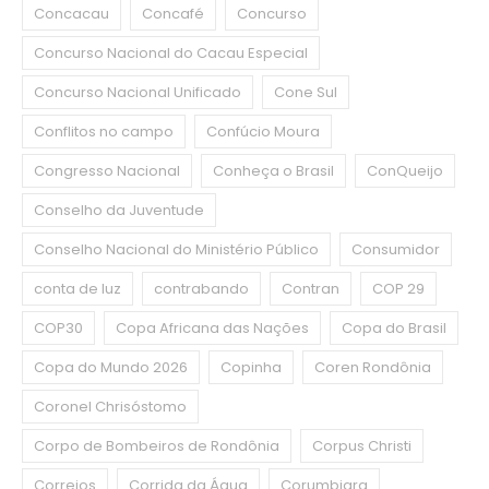
Concacau
Concafé
Concurso
Concurso Nacional do Cacau Especial
Concurso Nacional Unificado
Cone Sul
Conflitos no campo
Confúcio Moura
Congresso Nacional
Conheça o Brasil
ConQueijo
Conselho da Juventude
Conselho Nacional do Ministério Público
Consumidor
conta de luz
contrabando
Contran
COP 29
COP30
Copa Africana das Nações
Copa do Brasil
Copa do Mundo 2026
Copinha
Coren Rondônia
Coronel Chrisóstomo
Corpo de Bombeiros de Rondônia
Corpus Christi
Correios
Corrida da Água
Corumbiara