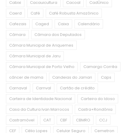
Cabixi
Cacauicultura
Cacoal
CadÚnico
Caerd
Café
Café Robusta Amazônico
Cafezais
Caged
Caixa
Calendário
Câmara
Câmara dos Deputados
Câmara Municipal de Ariquemes
Câmara Municipal de Jaru
Câmara Municipal de Porto Velho
Camargo Corrêa
câncer de mama
Candeias do Jamari
Caps
Carnaval
Carnval
Cartão de crédito
Carteira de Identidade Nacional
Carteira do Idoso
Casa da Cultura Ivan Marrocos
Castra+Rondônia
Castramóvel
CAT
CBF
CBMRO
CCJ
CEF
Célio Lopes
Celular Seguro
Cemetron