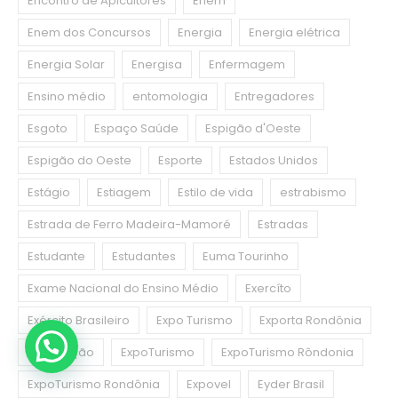
Encontro de Apicultores
Enem
Enem dos Concursos
Energia
Energia elétrica
Energia Solar
Energisa
Enfermagem
Ensino médio
entomologia
Entregadores
Esgoto
Espaço Saúde
Espigão d'Oeste
Espigão do Oeste
Esporte
Estados Unidos
Estágio
Estiagem
Estilo de vida
estrabismo
Estrada de Ferro Madeira-Mamoré
Estradas
Estudante
Estudantes
Euma Tourinho
Exame Nacional do Ensino Médio
Exercíto
Exército Brasileiro
Expo Turismo
Exporta Rondônia
Exportação
ExpoTurismo
ExpoTurismo Rôndonia
ExpoTurismo Rondônia
Expovel
Eyder Brasil