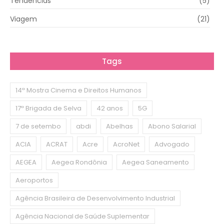
Tendências
(5)
Viagem
(21)
Tags
14ª Mostra Cinema e Direitos Humanos
17ª Brigada de Selva
42 anos
5G
7 de setembo
abdi
Abelhas
Abono Salarial
ACIA
ACRAT
Acre
AcroNet
Advogado
AEGEA
Aegea Rondônia
Aegea Saneamento
Aeroportos
Agência Brasileira de Desenvolvimento Industrial
Agência Nacional de Saúde Suplementar