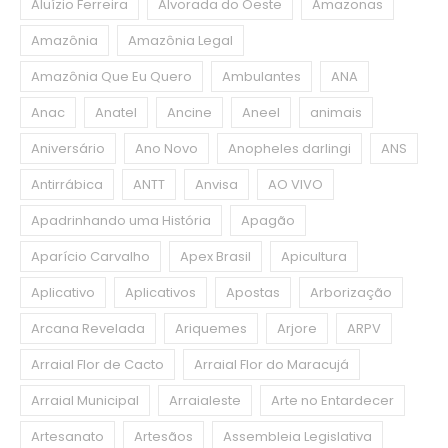
Aluízio Ferreira
Alvorada do Oeste
Amazonas
Amazônia
Amazônia Legal
Amazônia Que Eu Quero
Ambulantes
ANA
Anac
Anatel
Ancine
Aneel
animais
Aniversário
Ano Novo
Anopheles darlingi
ANS
Antirrábica
ANTT
Anvisa
AO VIVO
Apadrinhando uma História
Apagão
Aparício Carvalho
Apex Brasil
Apicultura
Aplicativo
Aplicativos
Apostas
Arborização
Arcana Revelada
Ariquemes
Arjore
ARPV
Arraial Flor de Cacto
Arraial Flor do Maracujá
Arraial Municipal
Arraialeste
Arte no Entardecer
Artesanato
Artesãos
Assembleia Legislativa