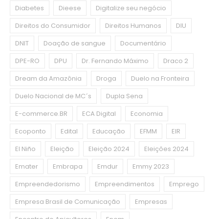
Diabetes
Dieese
Digitalize seu negócio
Direitos do Consumidor
Direitos Humanos
DIU
DNIT
Doação de sangue
Documentário
DPE-RO
DPU
Dr. Fernando Máximo
Draco 2
Dream da Amazônia
Droga
Duelo na Fronteira
Duelo Nacional de MC´s
Dupla Sena
E-commerce.BR
ECA Digital
Economia
Ecoponto
Edital
Educação
EFMM
EIR
El Niño
Eleição
Eleição 2024
Eleições 2024
Emater
Embrapa
Emdur
Emmy 2023
Empreendedorismo
Empreendimentos
Emprego
Empresa Brasil de Comunicação
Empresas