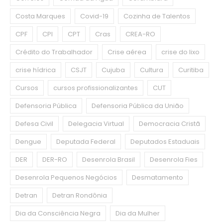
Costa Marques
Covid-19
Cozinha de Talentos
CPF
CPI
CPT
Cras
CREA-RO
Crédito do Trabalhador
Crise aérea
crise do lixo
crise hídrica
CSJT
Cujuba
Cultura
Curitiba
Cursos
cursos profissionalizantes
CUT
Defensoria Pública
Defensoria Pública da União
Defesa Civil
Delegacia Virtual
Democracia Cristã
Dengue
Deputada Federal
Deputados Estaduais
DER
DER-RO
Desenrola Brasil
Desenrola Fies
Desenrola Pequenos Negócios
Desmatamento
Detran
Detran Rondônia
Dia da Consciência Negra
Dia da Mulher