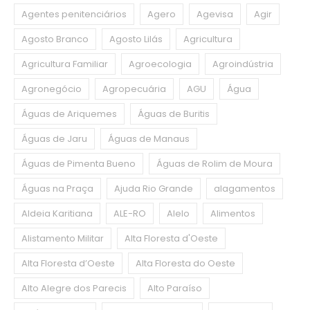
Agentes penitenciários
Agero
Agevisa
Agir
Agosto Branco
Agosto Lilás
Agricultura
Agricultura Familiar
Agroecologia
Agroindústria
Agronegócio
Agropecuária
AGU
Água
Águas de Ariquemes
Águas de Buritis
Águas de Jaru
Águas de Manaus
Águas de Pimenta Bueno
Águas de Rolim de Moura
Águas na Praça
Ajuda Rio Grande
alagamentos
Aldeia Karitiana
ALE-RO
Alelo
Alimentos
Alistamento Militar
Alta Floresta d'Oeste
Alta Floresta d’Oeste
Alta Floresta do Oeste
Alto Alegre dos Parecis
Alto Paraíso