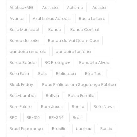
Atlético-MG
Austista
Autismo
Autista
Avante
Azul Linhas Aéreas
Bacia Leiteira
Baile Municipal
Banco
Banco Central
Banco de Leite
Banda do Vai Quem Quer
bandeira amarela
bandeira tarifária
Barco Saúde
BC Protege+
Benedito Alves
Bera Folia
Bets
Biblioteca
Bike Tour
Black Friday
Boas Práticas em Segurança Pública
Bois-bumbás
Bolívia
Bolsa Família
Bom Futuro
Bom Jesus
Bonito
Boto News
BPC
BR-319
BR-364
Brasil
Brasil Esperança
Brasília
bueiros
Buritis