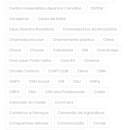
Centro Universitário Aparício Carvalho
CEPEM
Cerejeiras
Cesta de Natal
Céus Abertos Rondônia
Chamada Elos da Amazônia
Chamada escolar
Chamamento público
Cheia
Chuva
Chuvas
Cidadania
CIN
Cine Araújo
Cine Laser Porto Velho
Cine RO
Cinema
Circuito Turismo
CLAPI CLUB
Clima
CMN
CMPV
CNH Social
CNI
CNJ
CNPq
CNPU
CNU
CNU dos Professores
Cofen
Colorado do Oeste
ComCard
Comércio e Serviços
Comissão de Agricultura
Companhias aéreas
Comunicação
Conab