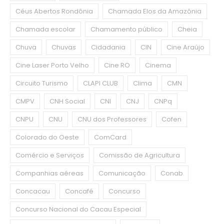
Céus Abertos Rondônia
Chamada Elos da Amazônia
Chamada escolar
Chamamento público
Cheia
Chuva
Chuvas
Cidadania
CIN
Cine Araújo
Cine Laser Porto Velho
Cine RO
Cinema
Circuito Turismo
CLAPI CLUB
Clima
CMN
CMPV
CNH Social
CNI
CNJ
CNPq
CNPU
CNU
CNU dos Professores
Cofen
Colorado do Oeste
ComCard
Comércio e Serviços
Comissão de Agricultura
Companhias aéreas
Comunicação
Conab
Concacau
Concafé
Concurso
Concurso Nacional do Cacau Especial