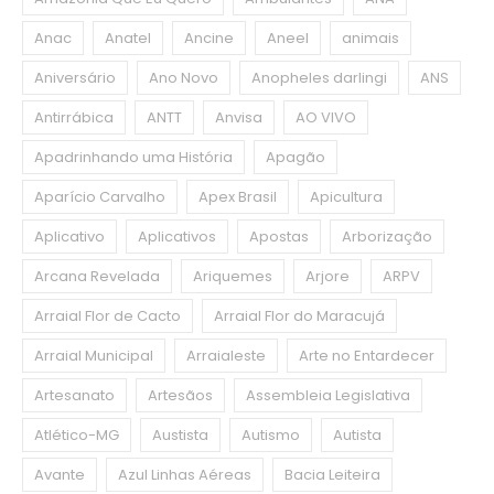
Anac
Anatel
Ancine
Aneel
animais
Aniversário
Ano Novo
Anopheles darlingi
ANS
Antirrábica
ANTT
Anvisa
AO VIVO
Apadrinhando uma História
Apagão
Aparício Carvalho
Apex Brasil
Apicultura
Aplicativo
Aplicativos
Apostas
Arborização
Arcana Revelada
Ariquemes
Arjore
ARPV
Arraial Flor de Cacto
Arraial Flor do Maracujá
Arraial Municipal
Arraialeste
Arte no Entardecer
Artesanato
Artesãos
Assembleia Legislativa
Atlético-MG
Austista
Autismo
Autista
Avante
Azul Linhas Aéreas
Bacia Leiteira