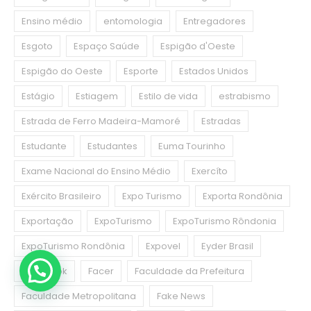
Ensino médio
entomologia
Entregadores
Esgoto
Espaço Saúde
Espigão d'Oeste
Espigão do Oeste
Esporte
Estados Unidos
Estágio
Estiagem
Estilo de vida
estrabismo
Estrada de Ferro Madeira-Mamoré
Estradas
Estudante
Estudantes
Euma Tourinho
Exame Nacional do Ensino Médio
Exercíto
Exército Brasileiro
Expo Turismo
Exporta Rondônia
Exportação
ExpoTurismo
ExpoTurismo Rôndonia
ExpoTurismo Rondônia
Expovel
Eyder Brasil
Facebook
Facer
Faculdade da Prefeitura
Faculdade Metropolitana
Fake News