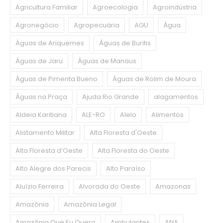
Agricultura Familiar
Agroecologia
Agroindústria
Agronegócio
Agropecuária
AGU
Água
Águas de Ariquemes
Águas de Buritis
Águas de Jaru
Águas de Manaus
Águas de Pimenta Bueno
Águas de Rolim de Moura
Águas na Praça
Ajuda Rio Grande
alagamentos
Aldeia Karitiana
ALE-RO
Alelo
Alimentos
Alistamento Militar
Alta Floresta d'Oeste
Alta Floresta d’Oeste
Alta Floresta do Oeste
Alto Alegre dos Parecis
Alto Paraíso
Aluízio Ferreira
Alvorada do Oeste
Amazonas
Amazônia
Amazônia Legal
Amazônia Que Eu Quero
Ambulantes
ANA