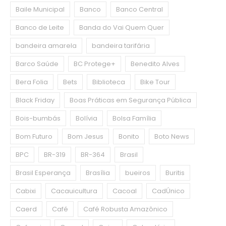
Baile Municipal
Banco
Banco Central
Banco de Leite
Banda do Vai Quem Quer
bandeira amarela
bandeira tarifária
Barco Saúde
BC Protege+
Benedito Alves
Bera Folia
Bets
Biblioteca
Bike Tour
Black Friday
Boas Práticas em Segurança Pública
Bois-bumbás
Bolívia
Bolsa Família
Bom Futuro
Bom Jesus
Bonito
Boto News
BPC
BR-319
BR-364
Brasil
Brasil Esperança
Brasília
bueiros
Buritis
Cabixi
Cacauicultura
Cacoal
CadÚnico
Caerd
Café
Café Robusta Amazônico