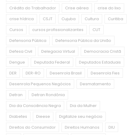
Crédito do Trabalhador
Crise aérea
crise do lixo
crise hídrica
CSJT
Cujuba
Cultura
Curitiba
Cursos
cursos profissionalizantes
CUT
Defensoria Pública
Defensoria Pública da União
Defesa Civil
Delegacia Virtual
Democracia Cristã
Dengue
Deputada Federal
Deputados Estaduais
DER
DER-RO
Desenrola Brasil
Desenrola Fies
Desenrola Pequenos Negócios
Desmatamento
Detran
Detran Rondônia
Dia da Consciência Negra
Dia da Mulher
Diabetes
Dieese
Digitalize seu negócio
Direitos do Consumidor
Direitos Humanos
DIU