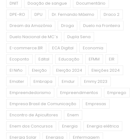
DNIT
Doação de sangue
Documentário
DPE-RO
DPU
Dr. Fernando Máximo
Draco 2
Dream da Amazônia
Droga
Duelo na Fronteira
Duelo Nacional de MC´s
Dupla Sena
E-commerce.BR
ECA Digital
Economia
Ecoponto
Edital
Educação
EFMM
EIR
El Niño
Eleição
Eleição 2024
Eleições 2024
Emater
Embrapa
Emdur
Emmy 2023
Empreendedorismo
Empreendimentos
Emprego
Empresa Brasil de Comunicação
Empresas
Encontro de Apicultores
Enem
Enem dos Concursos
Energia
Energia elétrica
Energia Solar
Energisa
Enfermagem