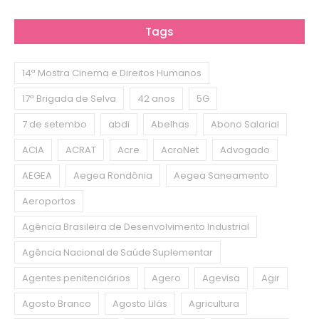
Tags
14ª Mostra Cinema e Direitos Humanos
17ª Brigada de Selva
42 anos
5G
7 de setembo
abdi
Abelhas
Abono Salarial
ACIA
ACRAT
Acre
AcroNet
Advogado
AEGEA
Aegea Rondônia
Aegea Saneamento
Aeroportos
Agência Brasileira de Desenvolvimento Industrial
Agência Nacional de Saúde Suplementar
Agentes penitenciários
Agero
Agevisa
Agir
Agosto Branco
Agosto Lilás
Agricultura