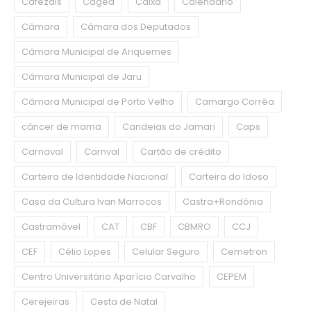
Cafezais
Caged
Caixa
Calendário
Câmara
Câmara dos Deputados
Câmara Municipal de Ariquemes
Câmara Municipal de Jaru
Câmara Municipal de Porto Velho
Camargo Corrêa
câncer de mama
Candeias do Jamari
Caps
Carnaval
Carnval
Cartão de crédito
Carteira de Identidade Nacional
Carteira do Idoso
Casa da Cultura Ivan Marrocos
Castra+Rondônia
Castramóvel
CAT
CBF
CBMRO
CCJ
CEF
Célio Lopes
Celular Seguro
Cemetron
Centro Universitário Aparício Carvalho
CEPEM
Cerejeiras
Cesta de Natal