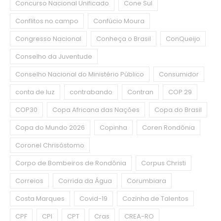
Concurso Nacional Unificado
Cone Sul
Conflitos no campo
Confúcio Moura
Congresso Nacional
Conheça o Brasil
ConQueijo
Conselho da Juventude
Conselho Nacional do Ministério Público
Consumidor
conta de luz
contrabando
Contran
COP 29
COP30
Copa Africana das Nações
Copa do Brasil
Copa do Mundo 2026
Copinha
Coren Rondônia
Coronel Chrisóstomo
Corpo de Bombeiros de Rondônia
Corpus Christi
Correios
Corrida da Água
Corumbiara
Costa Marques
Covid-19
Cozinha de Talentos
CPF
CPI
CPT
Cras
CREA-RO