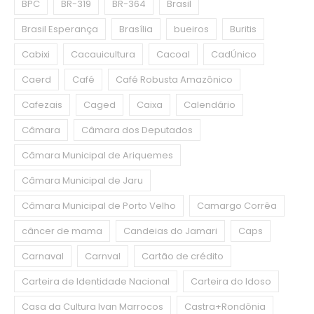
BPC
BR-319
BR-364
Brasil
Brasil Esperança
Brasília
bueiros
Buritis
Cabixi
Cacauicultura
Cacoal
CadÚnico
Caerd
Café
Café Robusta Amazônico
Cafezais
Caged
Caixa
Calendário
Câmara
Câmara dos Deputados
Câmara Municipal de Ariquemes
Câmara Municipal de Jaru
Câmara Municipal de Porto Velho
Camargo Corrêa
câncer de mama
Candeias do Jamari
Caps
Carnaval
Carnval
Cartão de crédito
Carteira de Identidade Nacional
Carteira do Idoso
Casa da Cultura Ivan Marrocos
Castra+Rondônia