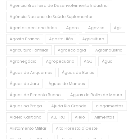
Agência Brasileira de Desenvolvimento Industrial
Agência Nacional de Saúde Suplementar
Agentes penitenciários
Agero
Agevisa
Agir
Agosto Branco
Agosto Lilás
Agricultura
Agricultura Familiar
Agroecologia
Agroindústria
Agronegócio
Agropecuária
AGU
Água
Águas de Ariquemes
Águas de Buritis
Águas de Jaru
Águas de Manaus
Águas de Pimenta Bueno
Águas de Rolim de Moura
Águas na Praça
Ajuda Rio Grande
alagamentos
Aldeia Karitiana
ALE-RO
Alelo
Alimentos
Alistamento Militar
Alta Floresta d'Oeste