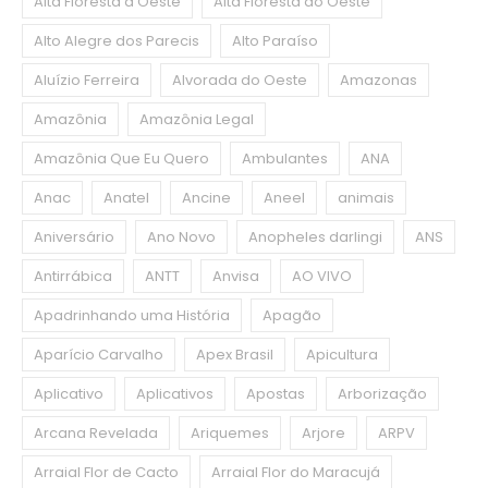
Alta Floresta d’Oeste
Alta Floresta do Oeste
Alto Alegre dos Parecis
Alto Paraíso
Aluízio Ferreira
Alvorada do Oeste
Amazonas
Amazônia
Amazônia Legal
Amazônia Que Eu Quero
Ambulantes
ANA
Anac
Anatel
Ancine
Aneel
animais
Aniversário
Ano Novo
Anopheles darlingi
ANS
Antirrábica
ANTT
Anvisa
AO VIVO
Apadrinhando uma História
Apagão
Aparício Carvalho
Apex Brasil
Apicultura
Aplicativo
Aplicativos
Apostas
Arborização
Arcana Revelada
Ariquemes
Arjore
ARPV
Arraial Flor de Cacto
Arraial Flor do Maracujá