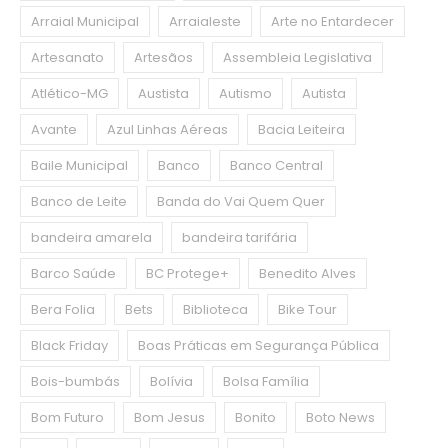
Arraial Municipal
Arraialeste
Arte no Entardecer
Artesanato
Artesãos
Assembleia Legislativa
Atlético-MG
Austista
Autismo
Autista
Avante
Azul Linhas Aéreas
Bacia Leiteira
Baile Municipal
Banco
Banco Central
Banco de Leite
Banda do Vai Quem Quer
bandeira amarela
bandeira tarifária
Barco Saúde
BC Protege+
Benedito Alves
Bera Folia
Bets
Biblioteca
Bike Tour
Black Friday
Boas Práticas em Segurança Pública
Bois-bumbás
Bolívia
Bolsa Família
Bom Futuro
Bom Jesus
Bonito
Boto News