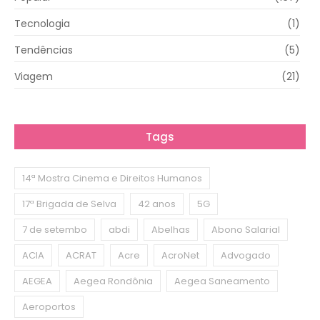
Tecnologia
(1)
Tendências
(5)
Viagem
(21)
Tags
14ª Mostra Cinema e Direitos Humanos
17ª Brigada de Selva
42 anos
5G
7 de setembo
abdi
Abelhas
Abono Salarial
ACIA
ACRAT
Acre
AcroNet
Advogado
AEGEA
Aegea Rondônia
Aegea Saneamento
Aeroportos