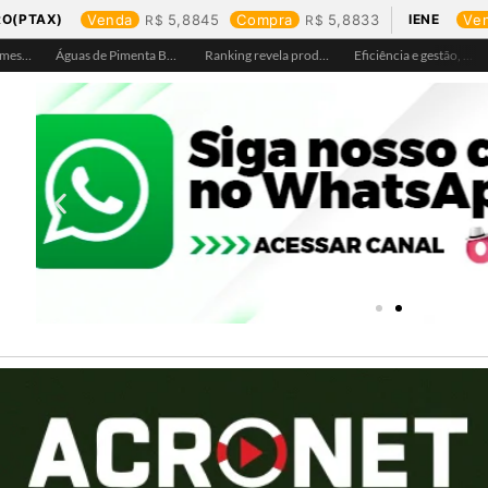
RO(PTAX)
Venda
5,8845
Compra
5,8833
IENE
Ve
Águas de Pimenta Bueno amplia rede de abastecimento e leva água tratada para moradores da região do aeroporto
Ranking revela produtos mais comprados em cada estado e aponta drone como destaque em Rondônia
Eficiência e gestão, Buritis se torna referência em controle de perdas de água