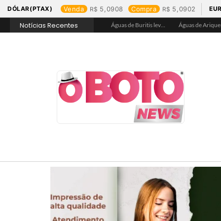
DÓLAR(PTAX)
Venda
5,0908
Compra
5,0902
EU
Notícias Recentes
Águas de Rolim de Moura promove conscientização sobre a importância e uso correto da rede de esgoto
Águas de Jaru garante hidratação e assegura acesso a água tratada na Praça de Alimentação durante Barco Cross
Águas de Buritis leva hidratação e conscientização ao Festival de Flores de Holambra
Águas de Ariquemes leva atendimento itinerante e orientações ao Distrito de Bom Futuro neste sábado, 25