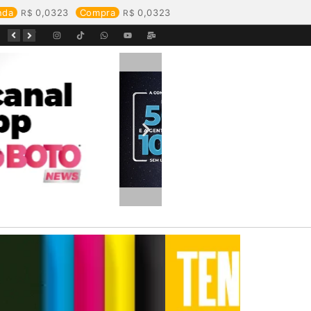
nda
0,0323
Compra
0,0323
Equipes da Aegea Rondônia passam por treinamento de prevenção e combate a princípios de incêndio e segurança no trabalho com inflamáveis
Começa o Festival Peixes da Amazônia na Estrada de Ferro Madeira-Mamoré
Durante reunião, Águas de Pimenta Bueno detalha investimentos e avanços no saneamento do município