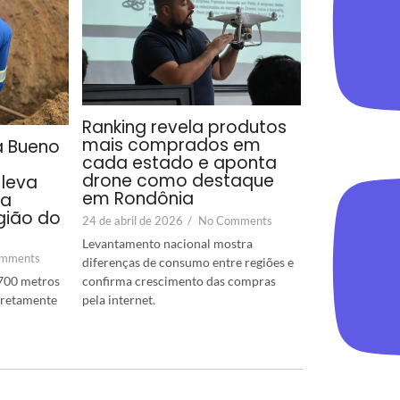
Ranking revela produtos
mais comprados em
a Bueno
cada estado e aponta
drone como destaque
leva
em Rondônia
ra
gião do
24 de abril de 2026
/
No Comments
Levantamento nacional mostra
mments
diferenças de consumo entre regiões e
confirma crescimento das compras
700 metros
pela internet.
diretamente