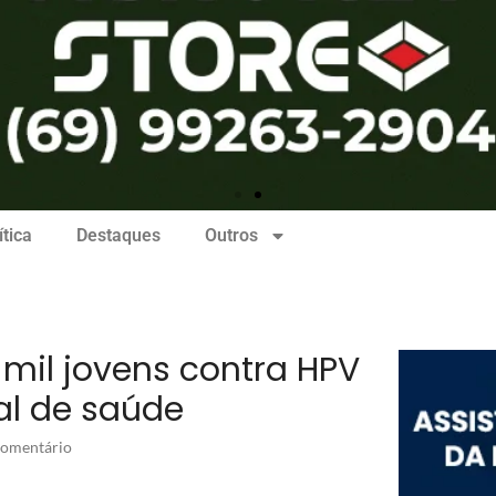
ítica
Destaques
Outros
 mil jovens contra HPV
al de saúde
omentário