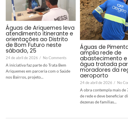
Águas de Ariquemes leva
atendimento itinerante e
orientações ao Distrito
de Bom Futuro neste
Águas de Piment
sábado, 25
amplia rede de
abastecimento e 
24 de abril de 2026
/
No Comments
água tratada pa
A iniciativa faz parte do Trata Bem
moradores da re
Ariquemes em parceria com o Saúde
aeroporto
nos Bairros, projeto...
24 de abril de 2026
/
No Co
A obra contempla mais de 
de rede e deve beneficiar 
dezenas de famílias...