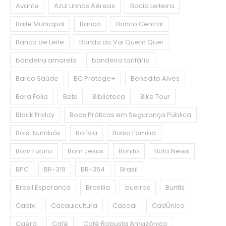
Avante
Azul Linhas Aéreas
Bacia Leiteira
Baile Municipal
Banco
Banco Central
Banco de Leite
Banda do Vai Quem Quer
bandeira amarela
bandeira tarifária
Barco Saúde
BC Protege+
Benedito Alves
Bera Folia
Bets
Biblioteca
Bike Tour
Black Friday
Boas Práticas em Segurança Pública
Bois-bumbás
Bolívia
Bolsa Família
Bom Futuro
Bom Jesus
Bonito
Boto News
BPC
BR-319
BR-364
Brasil
Brasil Esperança
Brasília
bueiros
Buritis
Cabixi
Cacauicultura
Cacoal
CadÚnico
Caerd
Café
Café Robusta Amazônico