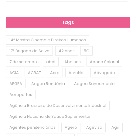
Tags
14ª Mostra Cinema e Direitos Humanos
17ª Brigada de Selva
42 anos
5G
7 de setembo
abdi
Abelhas
Abono Salarial
ACIA
ACRAT
Acre
AcroNet
Advogado
AEGEA
Aegea Rondônia
Aegea Saneamento
Aeroportos
Agência Brasileira de Desenvolvimento Industrial
Agência Nacional de Saúde Suplementar
Agentes penitenciários
Agero
Agevisa
Agir