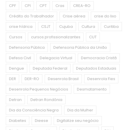
CPF
CPI
CPT
Cras
CREA-RO
Crédito do Trabalhador
Crise aérea
crise do lixo
crise hídrica
CSJT
Cujuba
Cultura
Curitiba
Cursos
cursos profissionalizantes
CUT
Defensoria Pública
Defensoria Pública da União
Defesa Civil
Delegacia Virtual
Democracia Cristã
Dengue
Deputada Federal
Deputados Estaduais
DER
DER-RO
Desenrola Brasil
Desenrola Fies
Desenrola Pequenos Negócios
Desmatamento
Detran
Detran Rondônia
Dia da Consciência Negra
Dia da Mulher
Diabetes
Dieese
Digitalize seu negócio