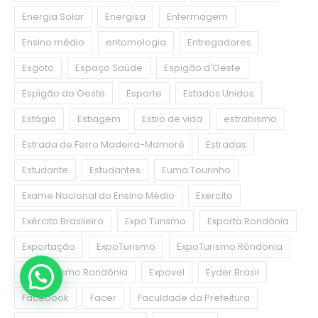
Energia Solar
Energisa
Enfermagem
Ensino médio
entomologia
Entregadores
Esgoto
Espaço Saúde
Espigão d'Oeste
Espigão do Oeste
Esporte
Estados Unidos
Estágio
Estiagem
Estilo de vida
estrabismo
Estrada de Ferro Madeira-Mamoré
Estradas
Estudante
Estudantes
Euma Tourinho
Exame Nacional do Ensino Médio
Exercíto
Exército Brasileiro
Expo Turismo
Exporta Rondônia
Exportação
ExpoTurismo
ExpoTurismo Rôndonia
ExpoTurismo Rondônia
Expovel
Eyder Brasil
Facebook
Facer
Faculdade da Prefeitura