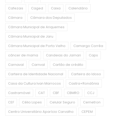
Cafezais
Caged
Caixa
Calendário
Câmara
Câmara dos Deputados
Câmara Municipal de Ariquemes
Câmara Municipal de Jaru
Câmara Municipal de Porto Velho
Camargo Corrêa
câncer de mama
Candeias do Jamari
Caps
Carnaval
Carnval
Cartão de crédito
Carteira de Identidade Nacional
Carteira do Idoso
Casa da Cultura Ivan Marrocos
Castra+Rondônia
Castramóvel
CAT
CBF
CBMRO
CCJ
CEF
Célio Lopes
Celular Seguro
Cemetron
Centro Universitário Aparício Carvalho
CEPEM