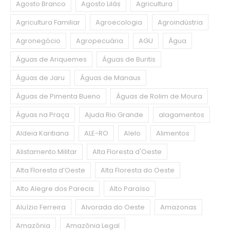
Agosto Branco
Agosto Lilás
Agricultura
Agricultura Familiar
Agroecologia
Agroindústria
Agronegócio
Agropecuária
AGU
Água
Águas de Ariquemes
Águas de Buritis
Águas de Jaru
Águas de Manaus
Águas de Pimenta Bueno
Águas de Rolim de Moura
Águas na Praça
Ajuda Rio Grande
alagamentos
Aldeia Karitiana
ALE-RO
Alelo
Alimentos
Alistamento Militar
Alta Floresta d'Oeste
Alta Floresta d’Oeste
Alta Floresta do Oeste
Alto Alegre dos Parecis
Alto Paraíso
Aluízio Ferreira
Alvorada do Oeste
Amazonas
Amazônia
Amazônia Legal