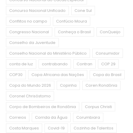
Concurso Nacional Unificado
Cone Sul
Conflitos no campo
Confúcio Moura
Congresso Nacional
Conheça o Brasil
ConQueijo
Conselho da Juventude
Conselho Nacional do Ministério Público
Consumidor
conta de luz
contrabando
Contran
COP 29
COP30
Copa Africana das Nações
Copa do Brasil
Copa do Mundo 2026
Copinha
Coren Rondônia
Coronel Chrisóstomo
Corpo de Bombeiros de Rondônia
Corpus Christi
Correios
Corrida da Água
Corumbiara
Costa Marques
Covid-19
Cozinha de Talentos