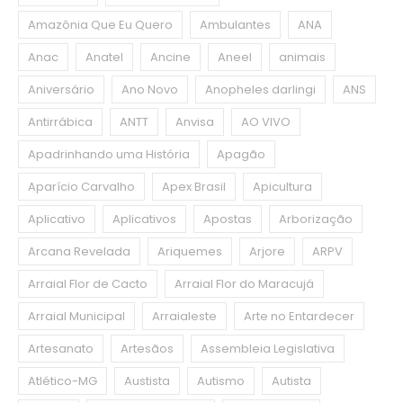
Amazônia Que Eu Quero
Ambulantes
ANA
Anac
Anatel
Ancine
Aneel
animais
Aniversário
Ano Novo
Anopheles darlingi
ANS
Antirrábica
ANTT
Anvisa
AO VIVO
Apadrinhando uma História
Apagão
Aparício Carvalho
Apex Brasil
Apicultura
Aplicativo
Aplicativos
Apostas
Arborização
Arcana Revelada
Ariquemes
Arjore
ARPV
Arraial Flor de Cacto
Arraial Flor do Maracujá
Arraial Municipal
Arraialeste
Arte no Entardecer
Artesanato
Artesãos
Assembleia Legislativa
Atlético-MG
Austista
Autismo
Autista