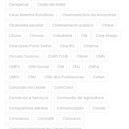
Cerejeiras
Cesta de Natal
Céus Abertos Rondônia
Chamada Elos da Amazônia
Chamada escolar
Chamamento público
Cheia
Chuva
Chuvas
Cidadania
CIN
Cine Araújo
Cine Laser Porto Velho
Cine RO
Cinema
Circuito Turismo
CLAPI CLUB
Clima
CMN
CMPV
CNH Social
CNI
CNJ
CNPq
CNPU
CNU
CNU dos Professores
Cofen
Colorado do Oeste
ComCard
Comércio e Serviços
Comissão de Agricultura
Companhias aéreas
Comunicação
Conab
Concacau
Concafé
Concurso
Concurso Nacional do Cacau Especial