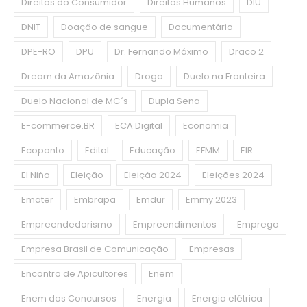
Direitos do Consumidor
Direitos Humanos
DIU
DNIT
Doação de sangue
Documentário
DPE-RO
DPU
Dr. Fernando Máximo
Draco 2
Dream da Amazônia
Droga
Duelo na Fronteira
Duelo Nacional de MC´s
Dupla Sena
E-commerce.BR
ECA Digital
Economia
Ecoponto
Edital
Educação
EFMM
EIR
El Niño
Eleição
Eleição 2024
Eleições 2024
Emater
Embrapa
Emdur
Emmy 2023
Empreendedorismo
Empreendimentos
Emprego
Empresa Brasil de Comunicação
Empresas
Encontro de Apicultores
Enem
Enem dos Concursos
Energia
Energia elétrica