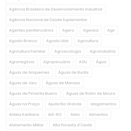
Agência Brasileira de Desenvolvimento Industrial
Agência Nacional de Saúde Suplementar
Agentes penitenciários
Agero
Agevisa
Agir
Agosto Branco
Agosto Lilás
Agricultura
Agricultura Familiar
Agroecologia
Agroindústria
Agronegócio
Agropecuária
AGU
Água
Águas de Ariquemes
Águas de Buritis
Águas de Jaru
Águas de Manaus
Águas de Pimenta Bueno
Águas de Rolim de Moura
Águas na Praça
Ajuda Rio Grande
alagamentos
Aldeia Karitiana
ALE-RO
Alelo
Alimentos
Alistamento Militar
Alta Floresta d'Oeste