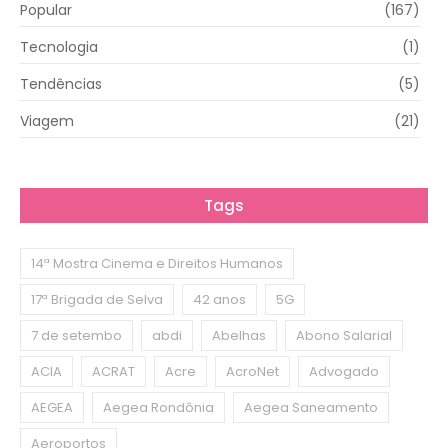
Popular
(167)
Tecnologia
(1)
Tendências
(5)
Viagem
(21)
Tags
14ª Mostra Cinema e Direitos Humanos
17ª Brigada de Selva
42 anos
5G
7 de setembo
abdi
Abelhas
Abono Salarial
ACIA
ACRAT
Acre
AcroNet
Advogado
AEGEA
Aegea Rondônia
Aegea Saneamento
Aeroportos