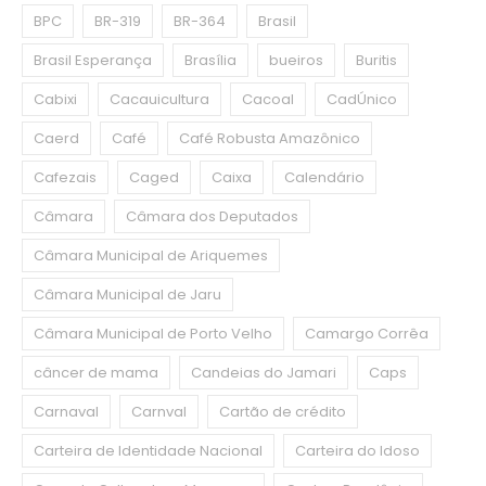
BPC
BR-319
BR-364
Brasil
Brasil Esperança
Brasília
bueiros
Buritis
Cabixi
Cacauicultura
Cacoal
CadÚnico
Caerd
Café
Café Robusta Amazônico
Cafezais
Caged
Caixa
Calendário
Câmara
Câmara dos Deputados
Câmara Municipal de Ariquemes
Câmara Municipal de Jaru
Câmara Municipal de Porto Velho
Camargo Corrêa
câncer de mama
Candeias do Jamari
Caps
Carnaval
Carnval
Cartão de crédito
Carteira de Identidade Nacional
Carteira do Idoso