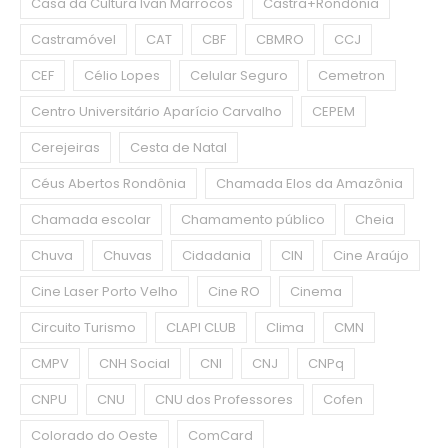
Casa da Cultura Ivan Marrocos
Castra+Rondônia
Castramóvel
CAT
CBF
CBMRO
CCJ
CEF
Célio Lopes
Celular Seguro
Cemetron
Centro Universitário Aparício Carvalho
CEPEM
Cerejeiras
Cesta de Natal
Céus Abertos Rondônia
Chamada Elos da Amazônia
Chamada escolar
Chamamento público
Cheia
Chuva
Chuvas
Cidadania
CIN
Cine Araújo
Cine Laser Porto Velho
Cine RO
Cinema
Circuito Turismo
CLAPI CLUB
Clima
CMN
CMPV
CNH Social
CNI
CNJ
CNPq
CNPU
CNU
CNU dos Professores
Cofen
Colorado do Oeste
ComCard