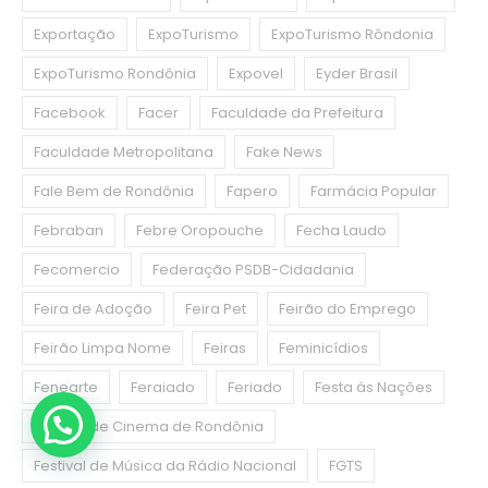
Exportação
ExpoTurismo
ExpoTurismo Rôndonia
ExpoTurismo Rondônia
Expovel
Eyder Brasil
Facebook
Facer
Faculdade da Prefeitura
Faculdade Metropolitana
Fake News
Fale Bem de Rondônia
Fapero
Farmácia Popular
Febraban
Febre Oropouche
Fecha Laudo
Fecomercio
Federação PSDB-Cidadania
Feira de Adoção
Feira Pet
Feirão do Emprego
Feirão Limpa Nome
Feiras
Feminicídios
Fenearte
Feraiado
Feriado
Festa às Nações
Festival de Cinema de Rondônia
Festival de Música da Rádio Nacional
FGTS