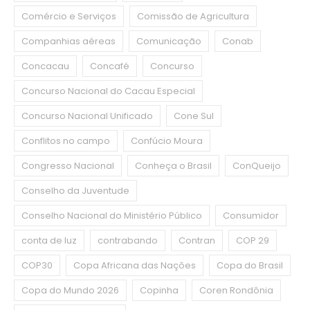
Comércio e Serviços
Comissão de Agricultura
Companhias aéreas
Comunicação
Conab
Concacau
Concafé
Concurso
Concurso Nacional do Cacau Especial
Concurso Nacional Unificado
Cone Sul
Conflitos no campo
Confúcio Moura
Congresso Nacional
Conheça o Brasil
ConQueijo
Conselho da Juventude
Conselho Nacional do Ministério Público
Consumidor
conta de luz
contrabando
Contran
COP 29
COP30
Copa Africana das Nações
Copa do Brasil
Copa do Mundo 2026
Copinha
Coren Rondônia