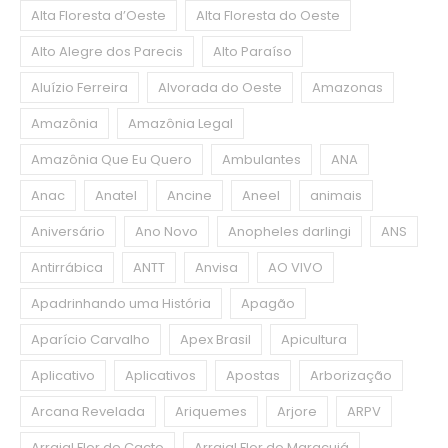
Alta Floresta d’Oeste
Alta Floresta do Oeste
Alto Alegre dos Parecis
Alto Paraíso
Aluízio Ferreira
Alvorada do Oeste
Amazonas
Amazônia
Amazônia Legal
Amazônia Que Eu Quero
Ambulantes
ANA
Anac
Anatel
Ancine
Aneel
animais
Aniversário
Ano Novo
Anopheles darlingi
ANS
Antirrábica
ANTT
Anvisa
AO VIVO
Apadrinhando uma História
Apagão
Aparício Carvalho
Apex Brasil
Apicultura
Aplicativo
Aplicativos
Apostas
Arborização
Arcana Revelada
Ariquemes
Arjore
ARPV
Arraial Flor de Cacto
Arraial Flor do Maracujá