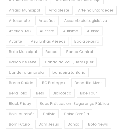
Arraial Municipal
Arraialeste
Arte no Entardecer
Artesanato
Artesãos
Assembleia Legislativa
Atlético-MG
Austista
Autismo
Autista
Avante
Azul Linhas Aéreas
Bacia Leiteira
Baile Municipal
Banco
Banco Central
Banco de Leite
Banda do Vai Quem Quer
bandeira amarela
bandeira tarifária
Barco Saúde
BC Protege+
Benedito Alves
Bera Folia
Bets
Biblioteca
Bike Tour
Black Friday
Boas Práticas em Segurança Pública
Bois-bumbás
Bolívia
Bolsa Família
Bom Futuro
Bom Jesus
Bonito
Boto News