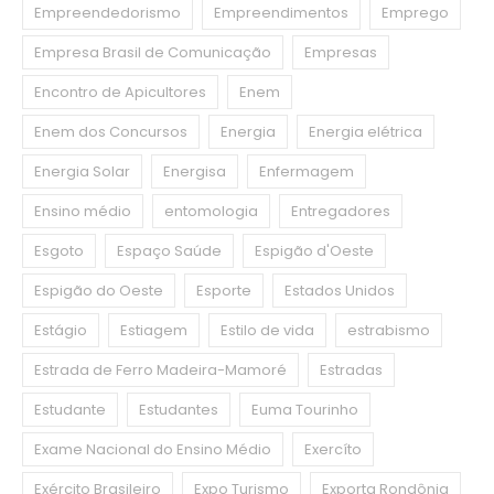
Empreendedorismo
Empreendimentos
Emprego
Empresa Brasil de Comunicação
Empresas
Encontro de Apicultores
Enem
Enem dos Concursos
Energia
Energia elétrica
Energia Solar
Energisa
Enfermagem
Ensino médio
entomologia
Entregadores
Esgoto
Espaço Saúde
Espigão d'Oeste
Espigão do Oeste
Esporte
Estados Unidos
Estágio
Estiagem
Estilo de vida
estrabismo
Estrada de Ferro Madeira-Mamoré
Estradas
Estudante
Estudantes
Euma Tourinho
Exame Nacional do Ensino Médio
Exercíto
Exército Brasileiro
Expo Turismo
Exporta Rondônia