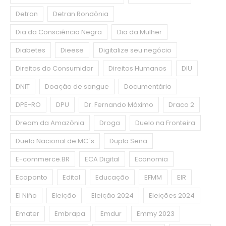
Detran
Detran Rondônia
Dia da Consciência Negra
Dia da Mulher
Diabetes
Dieese
Digitalize seu negócio
Direitos do Consumidor
Direitos Humanos
DIU
DNIT
Doação de sangue
Documentário
DPE-RO
DPU
Dr. Fernando Máximo
Draco 2
Dream da Amazônia
Droga
Duelo na Fronteira
Duelo Nacional de MC´s
Dupla Sena
E-commerce.BR
ECA Digital
Economia
Ecoponto
Edital
Educação
EFMM
EIR
El Niño
Eleição
Eleição 2024
Eleições 2024
Emater
Embrapa
Emdur
Emmy 2023