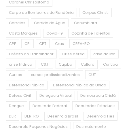
Coronel Chrisóstomo
Corpo de Bombeiros de Rondônia
Corpus Christi
Correios
Corrida da Água
Corumbiara
Costa Marques
Covid-19
Cozinha de Talentos
CPF
CPI
CPT
Cras
CREA-RO
Crédito do Trabalhador
Crise aérea
crise do lixo
crise hídrica
CSJT
Cujuba
Cultura
Curitiba
Cursos
cursos profissionalizantes
CUT
Defensoria Pública
Defensoria Pública da União
Defesa Civil
Delegacia Virtual
Democracia Cristã
Dengue
Deputada Federal
Deputados Estaduais
DER
DER-RO
Desenrola Brasil
Desenrola Fies
Desenrola Pequenos Negócios
Desmatamento