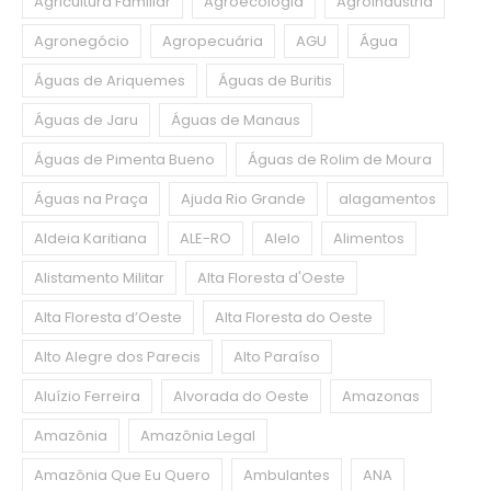
Agricultura Familiar
Agroecologia
Agroindústria
Agronegócio
Agropecuária
AGU
Água
Águas de Ariquemes
Águas de Buritis
Águas de Jaru
Águas de Manaus
Águas de Pimenta Bueno
Águas de Rolim de Moura
Águas na Praça
Ajuda Rio Grande
alagamentos
Aldeia Karitiana
ALE-RO
Alelo
Alimentos
Alistamento Militar
Alta Floresta d'Oeste
Alta Floresta d’Oeste
Alta Floresta do Oeste
Alto Alegre dos Parecis
Alto Paraíso
Aluízio Ferreira
Alvorada do Oeste
Amazonas
Amazônia
Amazônia Legal
Amazônia Que Eu Quero
Ambulantes
ANA