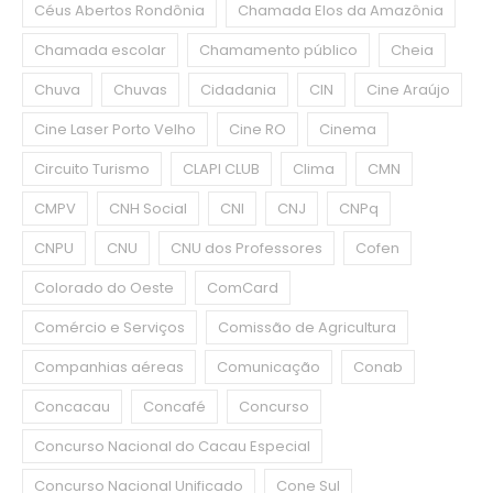
Céus Abertos Rondônia
Chamada Elos da Amazônia
Chamada escolar
Chamamento público
Cheia
Chuva
Chuvas
Cidadania
CIN
Cine Araújo
Cine Laser Porto Velho
Cine RO
Cinema
Circuito Turismo
CLAPI CLUB
Clima
CMN
CMPV
CNH Social
CNI
CNJ
CNPq
CNPU
CNU
CNU dos Professores
Cofen
Colorado do Oeste
ComCard
Comércio e Serviços
Comissão de Agricultura
Companhias aéreas
Comunicação
Conab
Concacau
Concafé
Concurso
Concurso Nacional do Cacau Especial
Concurso Nacional Unificado
Cone Sul