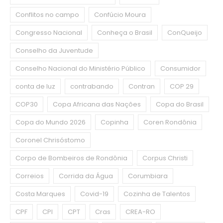
Conflitos no campo
Confúcio Moura
Congresso Nacional
Conheça o Brasil
ConQueijo
Conselho da Juventude
Conselho Nacional do Ministério Público
Consumidor
conta de luz
contrabando
Contran
COP 29
COP30
Copa Africana das Nações
Copa do Brasil
Copa do Mundo 2026
Copinha
Coren Rondônia
Coronel Chrisóstomo
Corpo de Bombeiros de Rondônia
Corpus Christi
Correios
Corrida da Água
Corumbiara
Costa Marques
Covid-19
Cozinha de Talentos
CPF
CPI
CPT
Cras
CREA-RO