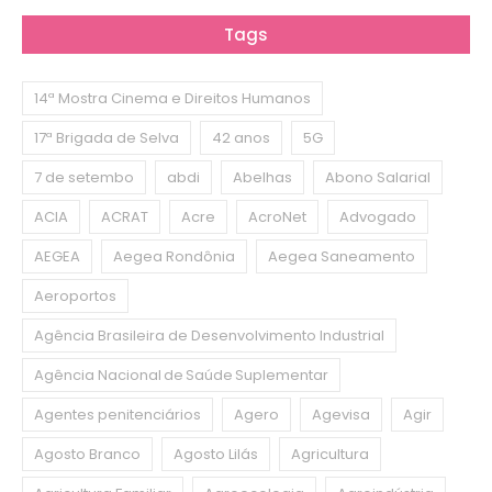
Tags
14ª Mostra Cinema e Direitos Humanos
17ª Brigada de Selva
42 anos
5G
7 de setembo
abdi
Abelhas
Abono Salarial
ACIA
ACRAT
Acre
AcroNet
Advogado
AEGEA
Aegea Rondônia
Aegea Saneamento
Aeroportos
Agência Brasileira de Desenvolvimento Industrial
Agência Nacional de Saúde Suplementar
Agentes penitenciários
Agero
Agevisa
Agir
Agosto Branco
Agosto Lilás
Agricultura