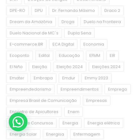
DPE-RO
DPU
Dr. Fernando Máximo
Draco 2
Dream da Amazônia
Droga
Duelo na Fronteira
Duelo Nacional de MC´s
Dupla Sena
E-commerce.BR
ECA Digital
Economia
Ecoponto
Edital
Educação
EFMM
EIR
El Niño
Eleição
Eleição 2024
Eleições 2024
Emater
Embrapa
Emdur
Emmy 2023
Empreendedorismo
Empreendimentos
Emprego
Empresa Brasil de Comunicação
Empresas
Encontro de Apicultores
Enem
Enem dos Concursos
Energia
Energia elétrica
Energia Solar
Energisa
Enfermagem