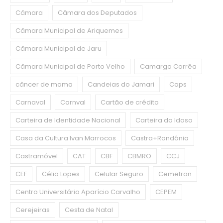
Câmara
Câmara dos Deputados
Câmara Municipal de Ariquemes
Câmara Municipal de Jaru
Câmara Municipal de Porto Velho
Camargo Corrêa
câncer de mama
Candeias do Jamari
Caps
Carnaval
Carnval
Cartão de crédito
Carteira de Identidade Nacional
Carteira do Idoso
Casa da Cultura Ivan Marrocos
Castra+Rondônia
Castramóvel
CAT
CBF
CBMRO
CCJ
CEF
Célio Lopes
Celular Seguro
Cemetron
Centro Universitário Aparício Carvalho
CEPEM
Cerejeiras
Cesta de Natal