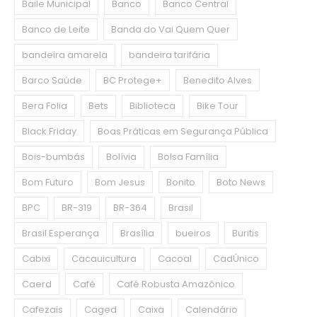
Baile Municipal
Banco
Banco Central
Banco de Leite
Banda do Vai Quem Quer
bandeira amarela
bandeira tarifária
Barco Saúde
BC Protege+
Benedito Alves
Bera Folia
Bets
Biblioteca
Bike Tour
Black Friday
Boas Práticas em Segurança Pública
Bois-bumbás
Bolívia
Bolsa Família
Bom Futuro
Bom Jesus
Bonito
Boto News
BPC
BR-319
BR-364
Brasil
Brasil Esperança
Brasília
bueiros
Buritis
Cabixi
Cacauicultura
Cacoal
CadÚnico
Caerd
Café
Café Robusta Amazônico
Cafezais
Caged
Caixa
Calendário