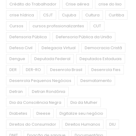
Crédito do Trabalhador
Crise aérea
crise do lixo
crise hídrica
CSJT
Cujuba
Cultura
Curitiba
Cursos
cursos profissionalizantes
CUT
Defensoria Pública
Defensoria Pública da União
Defesa Civil
Delegacia Virtual
Democracia Cristã
Dengue
Deputada Federal
Deputados Estaduais
DER
DER-RO
Desenrola Brasil
Desenrola Fies
Desenrola Pequenos Negócios
Desmatamento
Detran
Detran Rondônia
Dia da Consciência Negra
Dia da Mulher
Diabetes
Dieese
Digitalize seu negócio
Direitos do Consumidor
Direitos Humanos
DIU
DNIT
Doação de sangue
Documentário