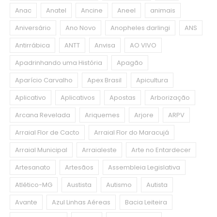
Anac
Anatel
Ancine
Aneel
animais
Aniversário
Ano Novo
Anopheles darlingi
ANS
Antirrábica
ANTT
Anvisa
AO VIVO
Apadrinhando uma História
Apagão
Aparício Carvalho
Apex Brasil
Apicultura
Aplicativo
Aplicativos
Apostas
Arborização
Arcana Revelada
Ariquemes
Arjore
ARPV
Arraial Flor de Cacto
Arraial Flor do Maracujá
Arraial Municipal
Arraialeste
Arte no Entardecer
Artesanato
Artesãos
Assembleia Legislativa
Atlético-MG
Austista
Autismo
Autista
Avante
Azul Linhas Aéreas
Bacia Leiteira