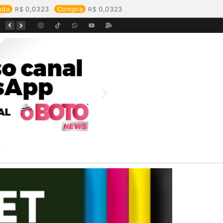
nda
0,0323
Compra
0,0323
Equipes da Aegea Rondônia passam por treinamento de prevenção e combate a princípios de incêndio e segurança no trabalho com inflamáveis
Começa o Festival Peixes da Amazônia na Estrada de Ferro Madeira-Mamoré
Durante reunião, Águas de Pimenta Bueno detalha investimentos e avanços no saneamento do município