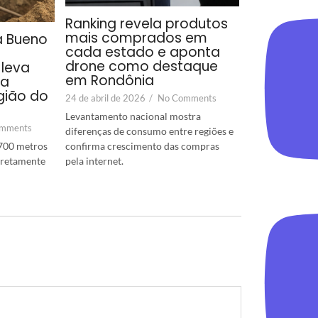
Ranking revela produtos
mais comprados em
a Bueno
cada estado e aponta
drone como destaque
leva
em Rondônia
ra
gião do
24 de abril de 2026
/
No Comments
Levantamento nacional mostra
mments
diferenças de consumo entre regiões e
confirma crescimento das compras
700 metros
pela internet.
diretamente