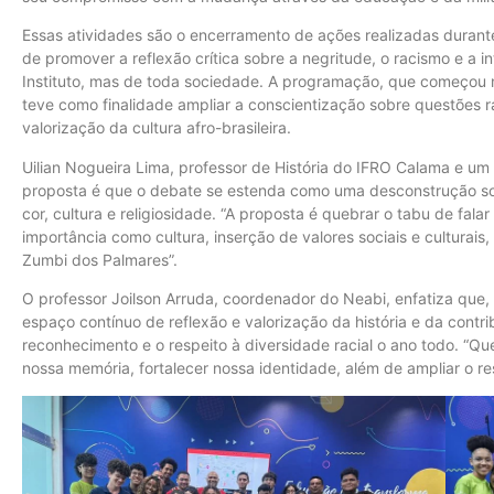
Essas atividades são o encerramento de ações realizadas duran
de promover a reflexão crítica sobre a negritude, o racismo e a i
Instituto, mas de toda sociedade. A programação, que começou n
teve como finalidade ampliar a conscientização sobre questões r
valorização da cultura afro-brasileira.
Uilian Nogueira Lima, professor de História do IFRO Calama e u
proposta é que o debate se estenda como uma desconstrução soci
cor, cultura e religiosidade. “A proposta é quebrar o tabu de fala
importância como cultura, inserção de valores sociais e culturai
Zumbi dos Palmares”.
O professor Joilson Arruda, coordenador do Neabi, enfatiza que
espaço contínuo de reflexão e valorização da história e da cont
reconhecimento e o respeito à diversidade racial o ano todo. “Q
nossa memória, fortalecer nossa identidade, além de ampliar o re