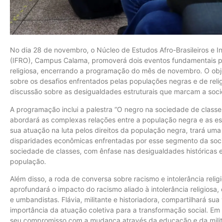
No dia 28 de novembro, o Núcleo de Estudos Afro-Brasileiros e I
(IFRO), Campus Calama, promoverá dois eventos fundamentais par
religiosa, encerrando a programação do mês de novembro. O obj
sobre os desafios enfrentados pelas populações negras e de relig
discussão sobre as desigualdades estruturais que marcam a socie
A programação inclui a palestra “O negro na sociedade de classes”
abordará as complexas relações entre a população negra e as estr
sua atuação na luta pelos direitos da população negra, trará uma 
disparidades econômicas enfrentadas por esse segmento da soci
sociedade de classes, com ênfase nas desigualdades históricas e
população.
Além disso, a roda de conversa sobre racismo e intolerância relig
aprofundará o impacto do racismo aliado à intolerância religiosa
e umbandistas. Flávia, militante e historiadora, compartilhará sua
importância da atuação coletiva para a transformação social. Em s
seu compromisso com a mudança através da educação e da milit