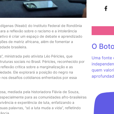
ndígenas (Neabi) do Instituto Federal de Rondônia
a a reflexão sobre o racismo e a intolerância
etivo é criar um espaço de debate e aprendizado
iões de matriz africana, além de fomentar a
O Bot
dade brasileira.
, ministrada pelo ativista Léo Péricles, que
Uma fonte c
uturas sociais no Brasil. Péricles, reconhecido por
independent
reflexão crítica sobre a marginalização e as
quem valori
edade. Ele explorará a posição do negro na
aprofundad
 nos desafios cotidianos enfrentados por essa
iosa, mediada pela historiadora Flávia de Souza,
, especialmente para as comunidades afro-brasileiras
 vivência e experiência de luta, enfatizando a
uas palavras, “só a luta muda a vida”, refletindo
ância.