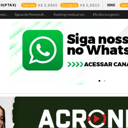
RO(PTAX)
Venda
5,8845
Compra
5,8833
IENE
Ve
Águas de Ariquemes leva atendimento itinerante e orientações ao Distrito de Bom Futuro neste sábado, 25
Águas de Pimenta Bueno amplia rede de abastecimento e leva água tratada para moradores da região do aeroporto
Ranking revela produtos mais comprados em cada estado e aponta drone como destaque em Rondônia
Eficiência e gestão, Buritis se torna referência em controle de perdas de água