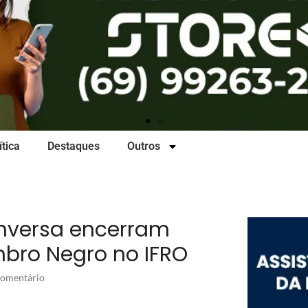
ítica
Destaques
Outros
onversa encerram
ro Negro no IFRO
omentário