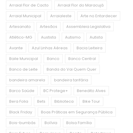
Arraial Flor de Cacto
Arraial Flor do Maracujá
Arraial Municipal
Arraialeste
Arte no Entardecer
Artesanato
Artesãos
Assembleia Legislativa
Atlético-MG
Austista
Autismo
Autista
Avante
Azul Linhas Aéreas
Bacia Leiteira
Baile Municipal
Banco
Banco Central
Banco de Leite
Banda do Vai Quem Quer
bandeira amarela
bandeira tarifária
Barco Saúde
BC Protege+
Benedito Alves
Bera Folia
Bets
Biblioteca
Bike Tour
Black Friday
Boas Práticas em Segurança Pública
Bois-bumbás
Bolívia
Bolsa Família