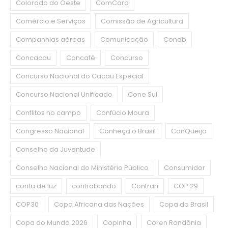
Colorado do Oeste
ComCard
Comércio e Serviços
Comissão de Agricultura
Companhias aéreas
Comunicação
Conab
Concacau
Concafé
Concurso
Concurso Nacional do Cacau Especial
Concurso Nacional Unificado
Cone Sul
Conflitos no campo
Confúcio Moura
Congresso Nacional
Conheça o Brasil
ConQueijo
Conselho da Juventude
Conselho Nacional do Ministério Público
Consumidor
conta de luz
contrabando
Contran
COP 29
COP30
Copa Africana das Nações
Copa do Brasil
Copa do Mundo 2026
Copinha
Coren Rondônia