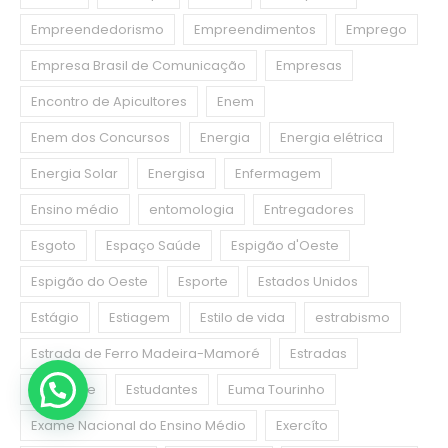
Empreendedorismo
Empreendimentos
Emprego
Empresa Brasil de Comunicação
Empresas
Encontro de Apicultores
Enem
Enem dos Concursos
Energia
Energia elétrica
Energia Solar
Energisa
Enfermagem
Ensino médio
entomologia
Entregadores
Esgoto
Espaço Saúde
Espigão d'Oeste
Espigão do Oeste
Esporte
Estados Unidos
Estágio
Estiagem
Estilo de vida
estrabismo
Estrada de Ferro Madeira-Mamoré
Estradas
Estudante
Estudantes
Euma Tourinho
Exame Nacional do Ensino Médio
Exercíto