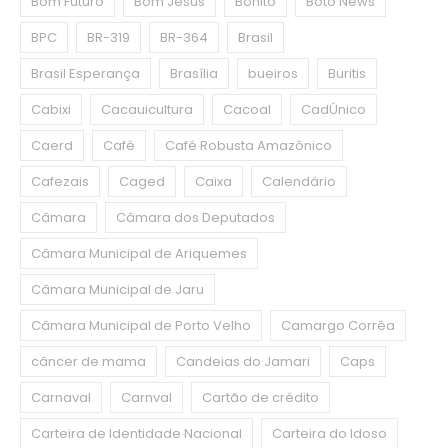
Bom Futuro
Bom Jesus
Bonito
Boto News
BPC
BR-319
BR-364
Brasil
Brasil Esperança
Brasília
bueiros
Buritis
Cabixi
Cacauicultura
Cacoal
CadÚnico
Caerd
Café
Café Robusta Amazônico
Cafezais
Caged
Caixa
Calendário
Câmara
Câmara dos Deputados
Câmara Municipal de Ariquemes
Câmara Municipal de Jaru
Câmara Municipal de Porto Velho
Camargo Corrêa
câncer de mama
Candeias do Jamari
Caps
Carnaval
Carnval
Cartão de crédito
Carteira de Identidade Nacional
Carteira do Idoso