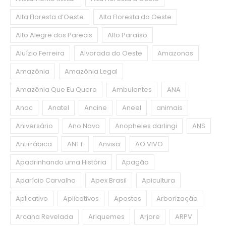
Alta Floresta d’Oeste
Alta Floresta do Oeste
Alto Alegre dos Parecis
Alto Paraíso
Aluízio Ferreira
Alvorada do Oeste
Amazonas
Amazônia
Amazônia Legal
Amazônia Que Eu Quero
Ambulantes
ANA
Anac
Anatel
Ancine
Aneel
animais
Aniversário
Ano Novo
Anopheles darlingi
ANS
Antirrábica
ANTT
Anvisa
AO VIVO
Apadrinhando uma História
Apagão
Aparício Carvalho
Apex Brasil
Apicultura
Aplicativo
Aplicativos
Apostas
Arborização
Arcana Revelada
Ariquemes
Arjore
ARPV