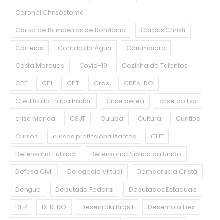
Coronel Chrisóstomo
Corpo de Bombeiros de Rondônia
Corpus Christi
Correios
Corrida da Água
Corumbiara
Costa Marques
Covid-19
Cozinha de Talentos
CPF
CPI
CPT
Cras
CREA-RO
Crédito do Trabalhador
Crise aérea
crise do lixo
crise hídrica
CSJT
Cujuba
Cultura
Curitiba
Cursos
cursos profissionalizantes
CUT
Defensoria Pública
Defensoria Pública da União
Defesa Civil
Delegacia Virtual
Democracia Cristã
Dengue
Deputada Federal
Deputados Estaduais
DER
DER-RO
Desenrola Brasil
Desenrola Fies