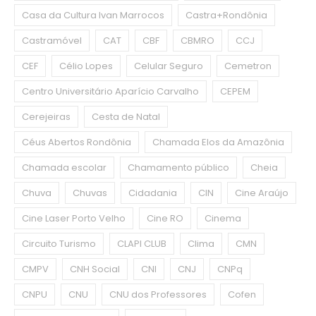
Casa da Cultura Ivan Marrocos
Castra+Rondônia
Castramóvel
CAT
CBF
CBMRO
CCJ
CEF
Célio Lopes
Celular Seguro
Cemetron
Centro Universitário Aparício Carvalho
CEPEM
Cerejeiras
Cesta de Natal
Céus Abertos Rondônia
Chamada Elos da Amazônia
Chamada escolar
Chamamento público
Cheia
Chuva
Chuvas
Cidadania
CIN
Cine Araújo
Cine Laser Porto Velho
Cine RO
Cinema
Circuito Turismo
CLAPI CLUB
Clima
CMN
CMPV
CNH Social
CNI
CNJ
CNPq
CNPU
CNU
CNU dos Professores
Cofen