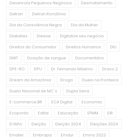
Desenrola Pequenos Negócios
Desmatamento
Detran
Detran Rondônia
Dia da Consciência Negra
Dia da Mulher
Diabetes
Dieese
Digitalize seu negócio
Direitos do Consumidor
Direitos Humanos
DIU
DNIT
Doação de sangue
Documentário
DPE-RO
DPU
Dr. Fernando Máximo
Draco 2
Dream da Amazônia
Droga
Duelo na Fronteira
Duelo Nacional de MC´s
Dupla Sena
E-commerce.BR
ECA Digital
Economia
Ecoponto
Edital
Educação
EFMM
EIR
El Niño
Eleição
Eleição 2024
Eleições 2024
Emater
Embrapa
Emdur
Emmy 2023