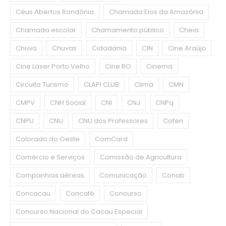
Céus Abertos Rondônia
Chamada Elos da Amazônia
Chamada escolar
Chamamento público
Cheia
Chuva
Chuvas
Cidadania
CIN
Cine Araújo
Cine Laser Porto Velho
Cine RO
Cinema
Circuito Turismo
CLAPI CLUB
Clima
CMN
CMPV
CNH Social
CNI
CNJ
CNPq
CNPU
CNU
CNU dos Professores
Cofen
Colorado do Oeste
ComCard
Comércio e Serviços
Comissão de Agricultura
Companhias aéreas
Comunicação
Conab
Concacau
Concafé
Concurso
Concurso Nacional do Cacau Especial