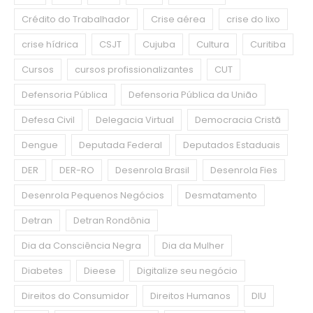
Crédito do Trabalhador
Crise aérea
crise do lixo
crise hídrica
CSJT
Cujuba
Cultura
Curitiba
Cursos
cursos profissionalizantes
CUT
Defensoria Pública
Defensoria Pública da União
Defesa Civil
Delegacia Virtual
Democracia Cristã
Dengue
Deputada Federal
Deputados Estaduais
DER
DER-RO
Desenrola Brasil
Desenrola Fies
Desenrola Pequenos Negócios
Desmatamento
Detran
Detran Rondônia
Dia da Consciência Negra
Dia da Mulher
Diabetes
Dieese
Digitalize seu negócio
Direitos do Consumidor
Direitos Humanos
DIU