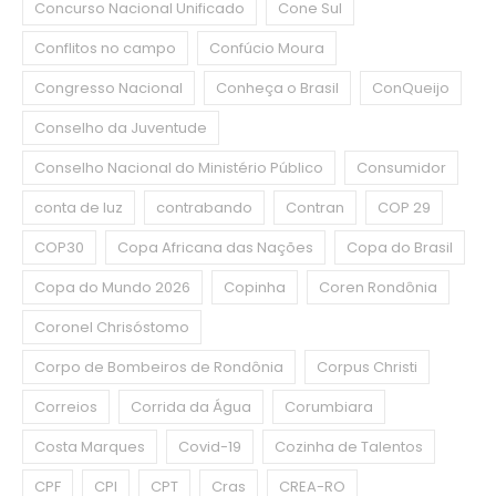
Concurso Nacional Unificado
Cone Sul
Conflitos no campo
Confúcio Moura
Congresso Nacional
Conheça o Brasil
ConQueijo
Conselho da Juventude
Conselho Nacional do Ministério Público
Consumidor
conta de luz
contrabando
Contran
COP 29
COP30
Copa Africana das Nações
Copa do Brasil
Copa do Mundo 2026
Copinha
Coren Rondônia
Coronel Chrisóstomo
Corpo de Bombeiros de Rondônia
Corpus Christi
Correios
Corrida da Água
Corumbiara
Costa Marques
Covid-19
Cozinha de Talentos
CPF
CPI
CPT
Cras
CREA-RO