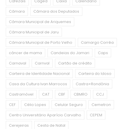
Cafezais
Caged
Caixa
Calendário
Câmara
Câmara dos Deputados
Câmara Municipal de Ariquemes
Câmara Municipal de Jaru
Câmara Municipal de Porto Velho
Camargo Corrêa
câncer de mama
Candeias do Jamari
Caps
Carnaval
Carnval
Cartão de crédito
Carteira de Identidade Nacional
Carteira do Idoso
Casa da Cultura Ivan Marrocos
Castra+Rondônia
Castramóvel
CAT
CBF
CBMRO
CCJ
CEF
Célio Lopes
Celular Seguro
Cemetron
Centro Universitário Aparício Carvalho
CEPEM
Cerejeiras
Cesta de Natal