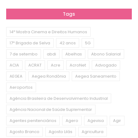
Tags
14ª Mostra Cinema e Direitos Humanos
17ª Brigada de Selva
42 anos
5G
7 de setembo
abdi
Abelhas
Abono Salarial
ACIA
ACRAT
Acre
AcroNet
Advogado
AEGEA
Aegea Rondônia
Aegea Saneamento
Aeroportos
Agência Brasileira de Desenvolvimento Industrial
Agência Nacional de Saúde Suplementar
Agentes penitenciários
Agero
Agevisa
Agir
Agosto Branco
Agosto Lilás
Agricultura