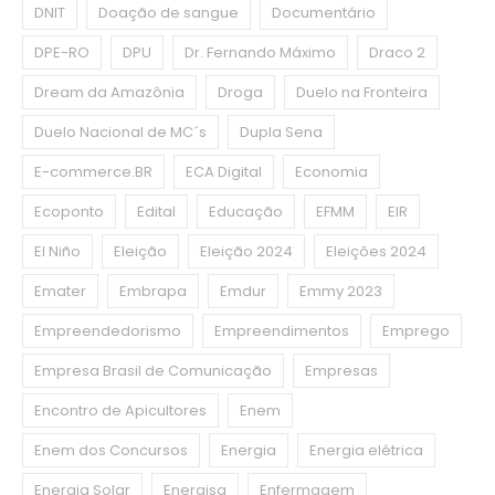
DNIT
Doação de sangue
Documentário
DPE-RO
DPU
Dr. Fernando Máximo
Draco 2
Dream da Amazônia
Droga
Duelo na Fronteira
Duelo Nacional de MC´s
Dupla Sena
E-commerce.BR
ECA Digital
Economia
Ecoponto
Edital
Educação
EFMM
EIR
El Niño
Eleição
Eleição 2024
Eleições 2024
Emater
Embrapa
Emdur
Emmy 2023
Empreendedorismo
Empreendimentos
Emprego
Empresa Brasil de Comunicação
Empresas
Encontro de Apicultores
Enem
Enem dos Concursos
Energia
Energia elétrica
Energia Solar
Energisa
Enfermagem