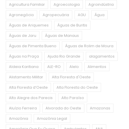
Agricultura Familiar
Agroecologia
Agroindústria
Agronegócio
Agropecuária
AGU
Água
Águas de Ariquemes
Águas de Buritis
Águas de Jaru
Águas de Manaus
Águas de Pimenta Bueno
Águas de Rolim de Moura
Águas na Praça
Ajuda Rio Grande
alagamentos
Aldeia Karitiana
ALE-RO
Alelo
Alimentos
Alistamento Militar
Alta Floresta d'Oeste
Alta Floresta d’Oeste
Alta Floresta do Oeste
Alto Alegre dos Parecis
Alto Paraíso
Aluízio Ferreira
Alvorada do Oeste
Amazonas
Amazônia
Amazônia Legal
Amazônia Que Eu Quero
Ambulantes
ANA