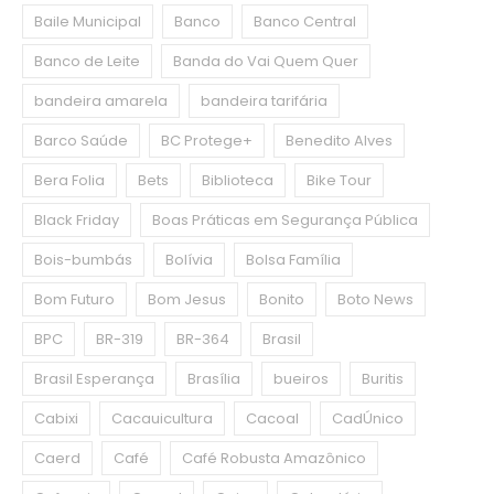
Baile Municipal
Banco
Banco Central
Banco de Leite
Banda do Vai Quem Quer
bandeira amarela
bandeira tarifária
Barco Saúde
BC Protege+
Benedito Alves
Bera Folia
Bets
Biblioteca
Bike Tour
Black Friday
Boas Práticas em Segurança Pública
Bois-bumbás
Bolívia
Bolsa Família
Bom Futuro
Bom Jesus
Bonito
Boto News
BPC
BR-319
BR-364
Brasil
Brasil Esperança
Brasília
bueiros
Buritis
Cabixi
Cacauicultura
Cacoal
CadÚnico
Caerd
Café
Café Robusta Amazônico