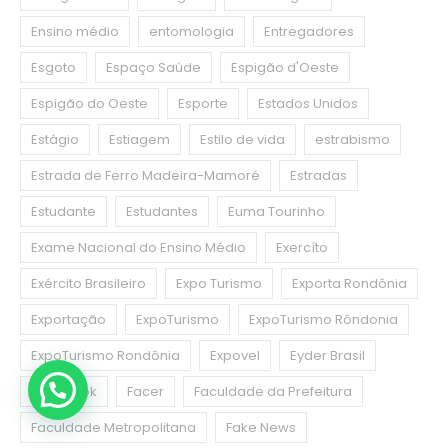
Ensino médio
entomologia
Entregadores
Esgoto
Espaço Saúde
Espigão d'Oeste
Espigão do Oeste
Esporte
Estados Unidos
Estágio
Estiagem
Estilo de vida
estrabismo
Estrada de Ferro Madeira-Mamoré
Estradas
Estudante
Estudantes
Euma Tourinho
Exame Nacional do Ensino Médio
Exercíto
Exército Brasileiro
Expo Turismo
Exporta Rondônia
Exportação
ExpoTurismo
ExpoTurismo Rôndonia
ExpoTurismo Rondônia
Expovel
Eyder Brasil
Facebook
Facer
Faculdade da Prefeitura
Faculdade Metropolitana
Fake News