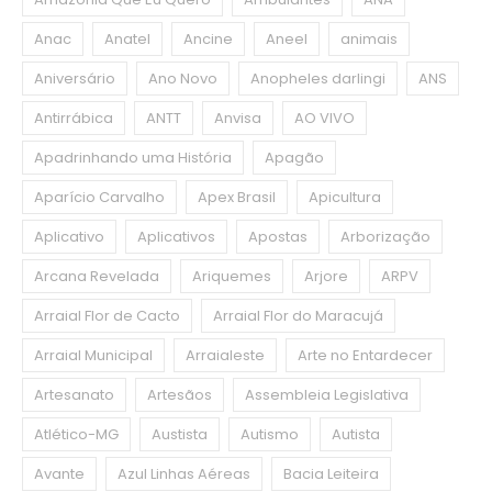
Anac
Anatel
Ancine
Aneel
animais
Aniversário
Ano Novo
Anopheles darlingi
ANS
Antirrábica
ANTT
Anvisa
AO VIVO
Apadrinhando uma História
Apagão
Aparício Carvalho
Apex Brasil
Apicultura
Aplicativo
Aplicativos
Apostas
Arborização
Arcana Revelada
Ariquemes
Arjore
ARPV
Arraial Flor de Cacto
Arraial Flor do Maracujá
Arraial Municipal
Arraialeste
Arte no Entardecer
Artesanato
Artesãos
Assembleia Legislativa
Atlético-MG
Austista
Autismo
Autista
Avante
Azul Linhas Aéreas
Bacia Leiteira