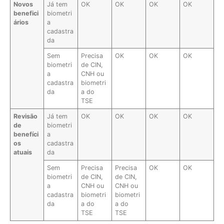
Novos
Já tem
OK
OK
OK
OK
benefici
biometri
ários
a
cadastra
da
Sem
Precisa
OK
OK
OK
biometri
de CIN,
a
CNH ou
cadastra
biometri
da
a do
TSE
Revisão
Já tem
OK
OK
OK
OK
de
biometri
benefíci
a
os
cadastra
atuais
da
Sem
Precisa
Precisa
OK
OK
biometri
de CIN,
de CIN,
a
CNH ou
CNH ou
cadastra
biometri
biometri
da
a do
a do
TSE
TSE