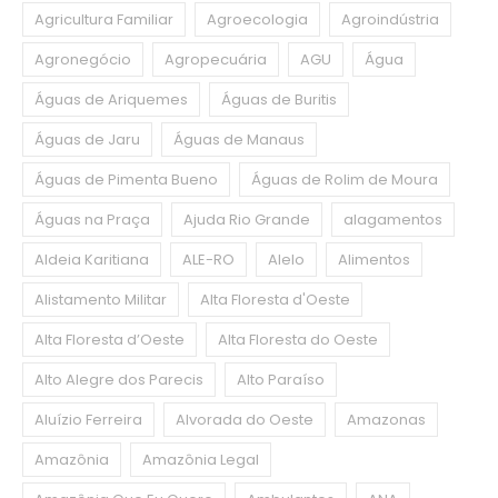
Agricultura Familiar
Agroecologia
Agroindústria
Agronegócio
Agropecuária
AGU
Água
Águas de Ariquemes
Águas de Buritis
Águas de Jaru
Águas de Manaus
Águas de Pimenta Bueno
Águas de Rolim de Moura
Águas na Praça
Ajuda Rio Grande
alagamentos
Aldeia Karitiana
ALE-RO
Alelo
Alimentos
Alistamento Militar
Alta Floresta d'Oeste
Alta Floresta d’Oeste
Alta Floresta do Oeste
Alto Alegre dos Parecis
Alto Paraíso
Aluízio Ferreira
Alvorada do Oeste
Amazonas
Amazônia
Amazônia Legal