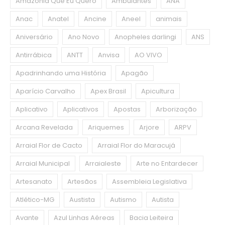
Amazônia Que Eu Quero
Ambulantes
ANA
Anac
Anatel
Ancine
Aneel
animais
Aniversário
Ano Novo
Anopheles darlingi
ANS
Antirrábica
ANTT
Anvisa
AO VIVO
Apadrinhando uma História
Apagão
Aparício Carvalho
Apex Brasil
Apicultura
Aplicativo
Aplicativos
Apostas
Arborização
Arcana Revelada
Ariquemes
Arjore
ARPV
Arraial Flor de Cacto
Arraial Flor do Maracujá
Arraial Municipal
Arraialeste
Arte no Entardecer
Artesanato
Artesãos
Assembleia Legislativa
Atlético-MG
Austista
Autismo
Autista
Avante
Azul Linhas Aéreas
Bacia Leiteira