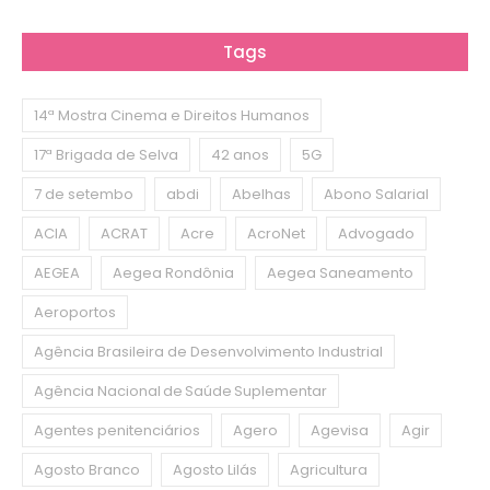
Tags
14ª Mostra Cinema e Direitos Humanos
17ª Brigada de Selva
42 anos
5G
7 de setembo
abdi
Abelhas
Abono Salarial
ACIA
ACRAT
Acre
AcroNet
Advogado
AEGEA
Aegea Rondônia
Aegea Saneamento
Aeroportos
Agência Brasileira de Desenvolvimento Industrial
Agência Nacional de Saúde Suplementar
Agentes penitenciários
Agero
Agevisa
Agir
Agosto Branco
Agosto Lilás
Agricultura