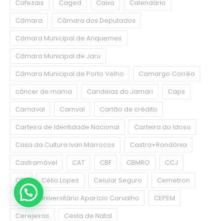
Cafezais
Caged
Caixa
Calendário
Câmara
Câmara dos Deputados
Câmara Municipal de Ariquemes
Câmara Municipal de Jaru
Câmara Municipal de Porto Velho
Camargo Corrêa
câncer de mama
Candeias do Jamari
Caps
Carnaval
Carnval
Cartão de crédito
Carteira de Identidade Nacional
Carteira do Idoso
Casa da Cultura Ivan Marrocos
Castra+Rondônia
Castramóvel
CAT
CBF
CBMRO
CCJ
CEF
Célio Lopes
Celular Seguro
Cemetron
Centro Universitário Aparício Carvalho
CEPEM
Cerejeiras
Cesta de Natal