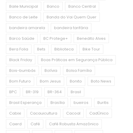
Baile Municipal
Banco
Banco Central
Banco de Leite
Banda do Vai Quem Quer
bandeira amarela
bandeira tarifária
Barco Saúde
BC Protege+
Benedito Alves
Bera Folia
Bets
Biblioteca
Bike Tour
Black Friday
Boas Práticas em Segurança Pública
Bois-bumbás
Bolívia
Bolsa Família
Bom Futuro
Bom Jesus
Bonito
Boto News
BPC
BR-319
BR-364
Brasil
Brasil Esperança
Brasília
bueiros
Buritis
Cabixi
Cacauicultura
Cacoal
CadÚnico
Caerd
Café
Café Robusta Amazônico