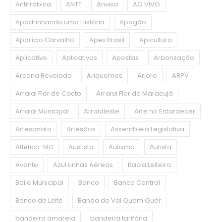
Antirrábica
ANTT
Anvisa
AO VIVO
Apadrinhando uma História
Apagão
Aparício Carvalho
Apex Brasil
Apicultura
Aplicativo
Aplicativos
Apostas
Arborização
Arcana Revelada
Ariquemes
Arjore
ARPV
Arraial Flor de Cacto
Arraial Flor do Maracujá
Arraial Municipal
Arraialeste
Arte no Entardecer
Artesanato
Artesãos
Assembleia Legislativa
Atlético-MG
Austista
Autismo
Autista
Avante
Azul Linhas Aéreas
Bacia Leiteira
Baile Municipal
Banco
Banco Central
Banco de Leite
Banda do Vai Quem Quer
bandeira amarela
bandeira tarifária