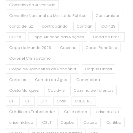
Conselho da Juventude
Conselho Nacional do Ministério Público
Consumidor
conta de luz
contrabando
Contran
COP 29
COP30
Copa Africana das Nações
Copa do Brasil
Copa do Mundo 2026
Copinha
Coren Rondônia
Coronel Chrisóstomo
Corpo de Bombeiros de Rondônia
Corpus Christi
Correios
Corrida da Água
Corumbiara
Costa Marques
Covid-19
Cozinha de Talentos
CPF
CPI
CPT
Cras
CREA-RO
Crédito do Trabalhador
Crise aérea
crise do lixo
crise hídrica
CSJT
Cujuba
Cultura
Curitiba