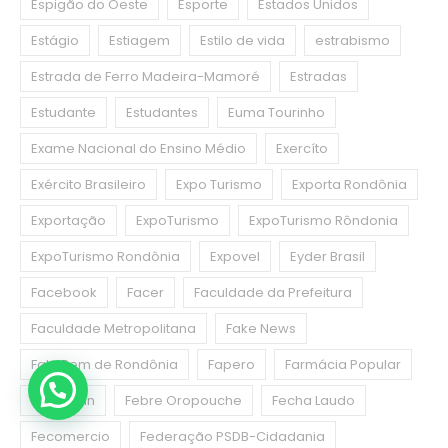
Espigão do Oeste
Esporte
Estados Unidos
Estágio
Estiagem
Estilo de vida
estrabismo
Estrada de Ferro Madeira-Mamoré
Estradas
Estudante
Estudantes
Euma Tourinho
Exame Nacional do Ensino Médio
Exercíto
Exército Brasileiro
Expo Turismo
Exporta Rondônia
Exportação
ExpoTurismo
ExpoTurismo Rôndonia
ExpoTurismo Rondônia
Expovel
Eyder Brasil
Facebook
Facer
Faculdade da Prefeitura
Faculdade Metropolitana
Fake News
Fale Bem de Rondônia
Fapero
Farmácia Popular
Febraban
Febre Oropouche
Fecha Laudo
Fecomercio
Federação PSDB-Cidadania