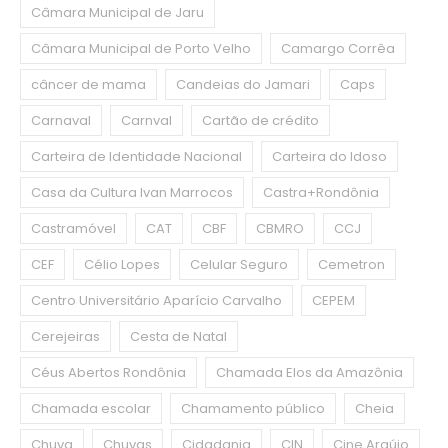
Câmara Municipal de Jaru
Câmara Municipal de Porto Velho
Camargo Corrêa
câncer de mama
Candeias do Jamari
Caps
Carnaval
Carnval
Cartão de crédito
Carteira de Identidade Nacional
Carteira do Idoso
Casa da Cultura Ivan Marrocos
Castra+Rondônia
Castramóvel
CAT
CBF
CBMRO
CCJ
CEF
Célio Lopes
Celular Seguro
Cemetron
Centro Universitário Aparício Carvalho
CEPEM
Cerejeiras
Cesta de Natal
Céus Abertos Rondônia
Chamada Elos da Amazônia
Chamada escolar
Chamamento público
Cheia
Chuva
Chuvas
Cidadania
CIN
Cine Araújo