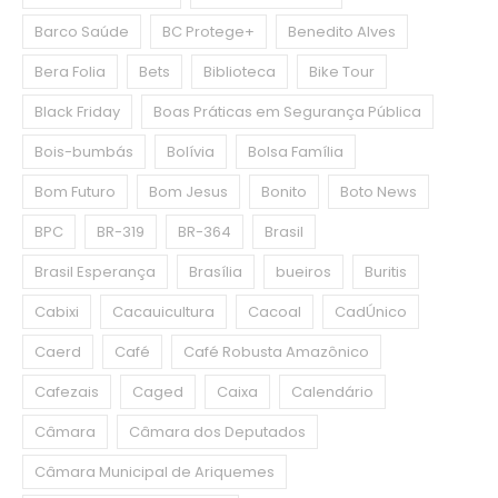
Barco Saúde
BC Protege+
Benedito Alves
Bera Folia
Bets
Biblioteca
Bike Tour
Black Friday
Boas Práticas em Segurança Pública
Bois-bumbás
Bolívia
Bolsa Família
Bom Futuro
Bom Jesus
Bonito
Boto News
BPC
BR-319
BR-364
Brasil
Brasil Esperança
Brasília
bueiros
Buritis
Cabixi
Cacauicultura
Cacoal
CadÚnico
Caerd
Café
Café Robusta Amazônico
Cafezais
Caged
Caixa
Calendário
Câmara
Câmara dos Deputados
Câmara Municipal de Ariquemes