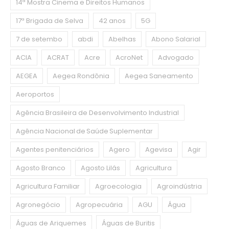
14ª Mostra Cinema e Direitos Humanos
17ª Brigada de Selva
42 anos
5G
7 de setembo
abdi
Abelhas
Abono Salarial
ACIA
ACRAT
Acre
AcroNet
Advogado
AEGEA
Aegea Rondônia
Aegea Saneamento
Aeroportos
Agência Brasileira de Desenvolvimento Industrial
Agência Nacional de Saúde Suplementar
Agentes penitenciários
Agero
Agevisa
Agir
Agosto Branco
Agosto Lilás
Agricultura
Agricultura Familiar
Agroecologia
Agroindústria
Agronegócio
Agropecuária
AGU
Água
Águas de Ariquemes
Águas de Buritis