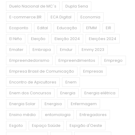
Duelo Nacional de MC´s
Dupla Sena
E-commerce.BR
ECA Digital
Economia
Ecoponto
Edital
Educação
EFMM
EIR
El Niño
Eleição
Eleição 2024
Eleições 2024
Emater
Embrapa
Emdur
Emmy 2023
Empreendedorismo
Empreendimentos
Emprego
Empresa Brasil de Comunicação
Empresas
Encontro de Apicultores
Enem
Enem dos Concursos
Energia
Energia elétrica
Energia Solar
Energisa
Enfermagem
Ensino médio
entomologia
Entregadores
Esgoto
Espaço Saúde
Espigão d'Oeste