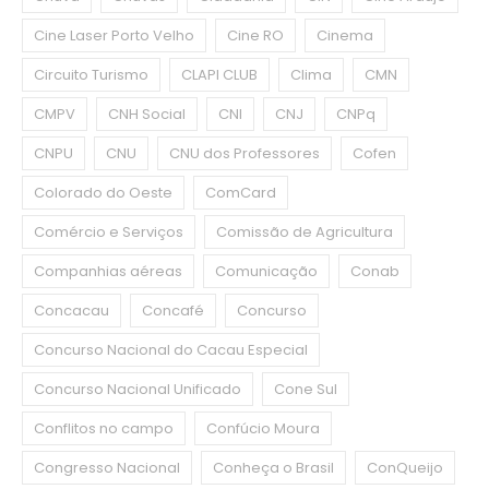
Cine Laser Porto Velho
Cine RO
Cinema
Circuito Turismo
CLAPI CLUB
Clima
CMN
CMPV
CNH Social
CNI
CNJ
CNPq
CNPU
CNU
CNU dos Professores
Cofen
Colorado do Oeste
ComCard
Comércio e Serviços
Comissão de Agricultura
Companhias aéreas
Comunicação
Conab
Concacau
Concafé
Concurso
Concurso Nacional do Cacau Especial
Concurso Nacional Unificado
Cone Sul
Conflitos no campo
Confúcio Moura
Congresso Nacional
Conheça o Brasil
ConQueijo