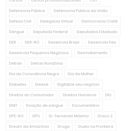
Cursos
cursos profissionalizantes
CUT
Defensoria Pública
Defensoria Pública da União
Defesa Civil
Delegacia Virtual
Democracia Cristã
Dengue
Deputada Federal
Deputados Estaduais
DER
DER-RO
Desenrola Brasil
Desenrola Fies
Desenrola Pequenos Negócios
Desmatamento
Detran
Detran Rondônia
Dia da Consciência Negra
Dia da Mulher
Diabetes
Dieese
Digitalize seu negócio
Direitos do Consumidor
Direitos Humanos
DIU
DNIT
Doação de sangue
Documentário
DPE-RO
DPU
Dr. Fernando Máximo
Draco 2
Dream da Amazônia
Droga
Duelo na Fronteira