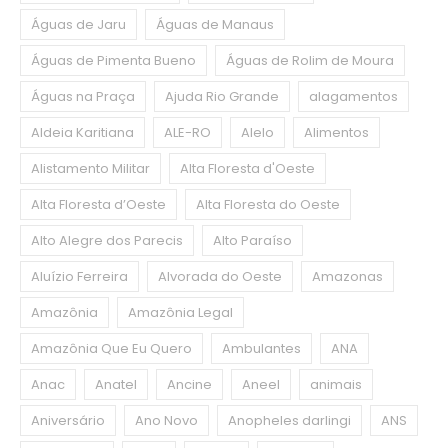
Águas de Jaru
Águas de Manaus
Águas de Pimenta Bueno
Águas de Rolim de Moura
Águas na Praça
Ajuda Rio Grande
alagamentos
Aldeia Karitiana
ALE-RO
Alelo
Alimentos
Alistamento Militar
Alta Floresta d'Oeste
Alta Floresta d’Oeste
Alta Floresta do Oeste
Alto Alegre dos Parecis
Alto Paraíso
Aluízio Ferreira
Alvorada do Oeste
Amazonas
Amazônia
Amazônia Legal
Amazônia Que Eu Quero
Ambulantes
ANA
Anac
Anatel
Ancine
Aneel
animais
Aniversário
Ano Novo
Anopheles darlingi
ANS