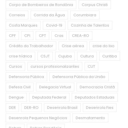
Corpo de Bombeiros de Rondônia
Corpus Christi
Correios
Corrida da Água
Corumbiara
Costa Marques
Covid-19
Cozinha de Talentos
CPF
CPI
CPT
Cras
CREA-RO
Crédito do Trabalhador
Crise aérea
crise do lixo
crise hídrica
CSJT
Cujuba
Cultura
Curitiba
Cursos
cursos profissionalizantes
CUT
Defensoria Pública
Defensoria Pública da União
Defesa Civil
Delegacia Virtual
Democracia Cristã
Dengue
Deputada Federal
Deputados Estaduais
DER
DER-RO
Desenrola Brasil
Desenrola Fies
Desenrola Pequenos Negócios
Desmatamento