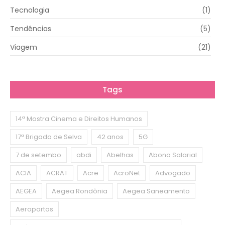
Tecnologia
(1)
Tendências
(5)
Viagem
(21)
Tags
14ª Mostra Cinema e Direitos Humanos
17ª Brigada de Selva
42 anos
5G
7 de setembo
abdi
Abelhas
Abono Salarial
ACIA
ACRAT
Acre
AcroNet
Advogado
AEGEA
Aegea Rondônia
Aegea Saneamento
Aeroportos