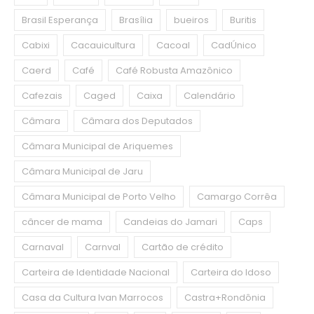
Brasil Esperança
Brasília
bueiros
Buritis
Cabixi
Cacauicultura
Cacoal
CadÚnico
Caerd
Café
Café Robusta Amazônico
Cafezais
Caged
Caixa
Calendário
Câmara
Câmara dos Deputados
Câmara Municipal de Ariquemes
Câmara Municipal de Jaru
Câmara Municipal de Porto Velho
Camargo Corrêa
câncer de mama
Candeias do Jamari
Caps
Carnaval
Carnval
Cartão de crédito
Carteira de Identidade Nacional
Carteira do Idoso
Casa da Cultura Ivan Marrocos
Castra+Rondônia