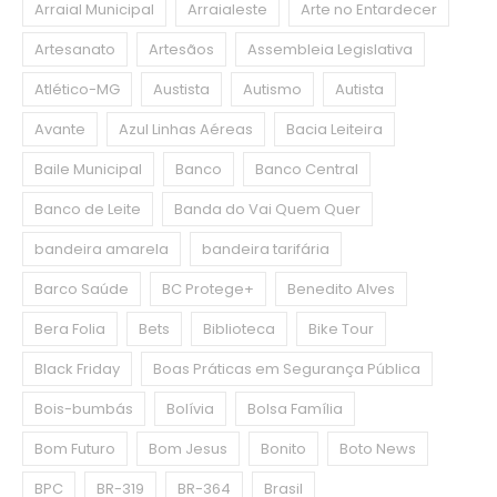
Arraial Municipal
Arraialeste
Arte no Entardecer
Artesanato
Artesãos
Assembleia Legislativa
Atlético-MG
Austista
Autismo
Autista
Avante
Azul Linhas Aéreas
Bacia Leiteira
Baile Municipal
Banco
Banco Central
Banco de Leite
Banda do Vai Quem Quer
bandeira amarela
bandeira tarifária
Barco Saúde
BC Protege+
Benedito Alves
Bera Folia
Bets
Biblioteca
Bike Tour
Black Friday
Boas Práticas em Segurança Pública
Bois-bumbás
Bolívia
Bolsa Família
Bom Futuro
Bom Jesus
Bonito
Boto News
BPC
BR-319
BR-364
Brasil