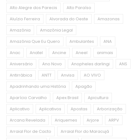
Alto Alegre dos Parecis
Alto Paraíso
Aluízio Ferreira
Alvorada do Oeste
Amazonas
Amazônia
Amazônia Legal
Amazônia Que Eu Quero
Ambulantes
ANA
Anac
Anatel
Ancine
Aneel
animais
Aniversário
Ano Novo
Anopheles darlingi
ANS
Antirrábica
ANTT
Anvisa
AO VIVO
Apadrinhando uma História
Apagão
Aparício Carvalho
Apex Brasil
Apicultura
Aplicativo
Aplicativos
Apostas
Arborização
Arcana Revelada
Ariquemes
Arjore
ARPV
Arraial Flor de Cacto
Arraial Flor do Maracujá