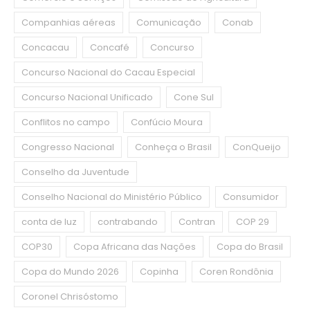
Companhias aéreas
Comunicação
Conab
Concacau
Concafé
Concurso
Concurso Nacional do Cacau Especial
Concurso Nacional Unificado
Cone Sul
Conflitos no campo
Confúcio Moura
Congresso Nacional
Conheça o Brasil
ConQueijo
Conselho da Juventude
Conselho Nacional do Ministério Público
Consumidor
conta de luz
contrabando
Contran
COP 29
COP30
Copa Africana das Nações
Copa do Brasil
Copa do Mundo 2026
Copinha
Coren Rondônia
Coronel Chrisóstomo