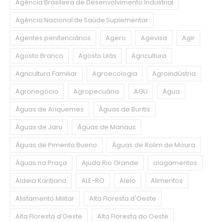
Agência Brasileira de Desenvolvimento Industrial
Agência Nacional de Saúde Suplementar
Agentes penitenciários
Agero
Agevisa
Agir
Agosto Branco
Agosto Lilás
Agricultura
Agricultura Familiar
Agroecologia
Agroindústria
Agronegócio
Agropecuária
AGU
Água
Águas de Ariquemes
Águas de Buritis
Águas de Jaru
Águas de Manaus
Águas de Pimenta Bueno
Águas de Rolim de Moura
Águas na Praça
Ajuda Rio Grande
alagamentos
Aldeia Karitiana
ALE-RO
Alelo
Alimentos
Alistamento Militar
Alta Floresta d'Oeste
Alta Floresta d’Oeste
Alta Floresta do Oeste