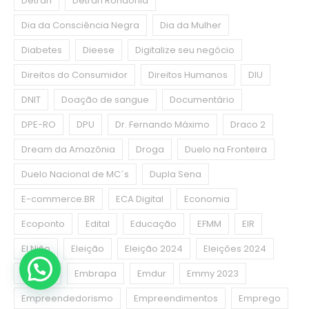
Detran
Detran Rondônia
Dia da Consciência Negra
Dia da Mulher
Diabetes
Dieese
Digitalize seu negócio
Direitos do Consumidor
Direitos Humanos
DIU
DNIT
Doação de sangue
Documentário
DPE-RO
DPU
Dr. Fernando Máximo
Draco 2
Dream da Amazônia
Droga
Duelo na Fronteira
Duelo Nacional de MC´s
Dupla Sena
E-commerce.BR
ECA Digital
Economia
Ecoponto
Edital
Educação
EFMM
EIR
El Niño
Eleição
Eleição 2024
Eleições 2024
Emater
Embrapa
Emdur
Emmy 2023
Empreendedorismo
Empreendimentos
Emprego