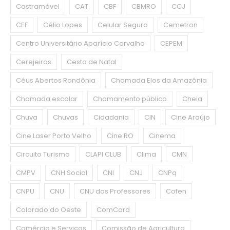
Castramóvel
CAT
CBF
CBMRO
CCJ
CEF
Célio Lopes
Celular Seguro
Cemetron
Centro Universitário Aparício Carvalho
CEPEM
Cerejeiras
Cesta de Natal
Céus Abertos Rondônia
Chamada Elos da Amazônia
Chamada escolar
Chamamento público
Cheia
Chuva
Chuvas
Cidadania
CIN
Cine Araújo
Cine Laser Porto Velho
Cine RO
Cinema
Circuito Turismo
CLAPI CLUB
Clima
CMN
CMPV
CNH Social
CNI
CNJ
CNPq
CNPU
CNU
CNU dos Professores
Cofen
Colorado do Oeste
ComCard
Comércio e Serviços
Comissão de Agricultura