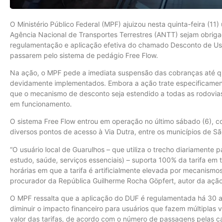
O Ministério Público Federal (MPF) ajuizou nesta quinta-feira (11
Agência Nacional de Transportes Terrestres (ANTT) sejam obrig
regulamentação e aplicação efetiva do chamado Desconto de Usu
passarem pelo sistema de pedágio Free Flow.
Na ação, o MPF pede a imediata suspensão das cobranças até q
devidamente implementados. Embora a ação trate especificamente
que o mecanismo de desconto seja estendido a todas as rodovias 
em funcionamento.
O sistema Free Flow entrou em operação no último sábado (6), co
diversos pontos de acesso à Via Dutra, entre os municípios de São
“O usuário local de Guarulhos – que utiliza o trecho diariamente p
estudo, saúde, serviços essenciais) – suporta 100% da tarifa em 
horárias em que a tarifa é artificialmente elevada por mecanismo
procurador da República Guilherme Rocha Göpfert, autor da ação
O MPF ressalta que a aplicação do DUF é regulamentada há 30 a
diminuir o impacto financeiro para usuários que fazem múltiplas
valor das tarifas, de acordo com o número de passagens pelas c