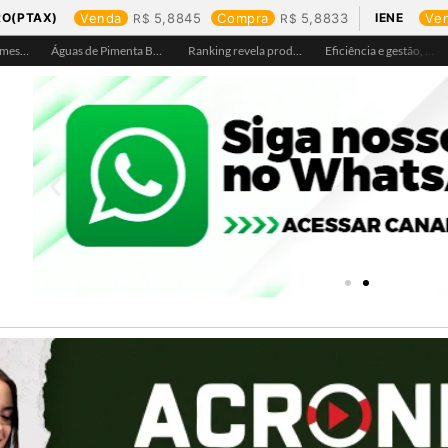
RO(PTAX)
Venda
5,8845
Compra
5,8833
IENE
Ve
Águas de Ariquemes leva atendimento itinerante e orientações ao Distrito de Bom Futuro neste sábado, 25
Águas de Pimenta Bueno amplia rede de abastecimento e leva água tratada para moradores da região do aeroporto
Ranking revela produtos mais comprados em cada estado e aponta drone como destaque em Rondônia
Eficiência e gestão, Buritis se torna referência em controle de perdas de água