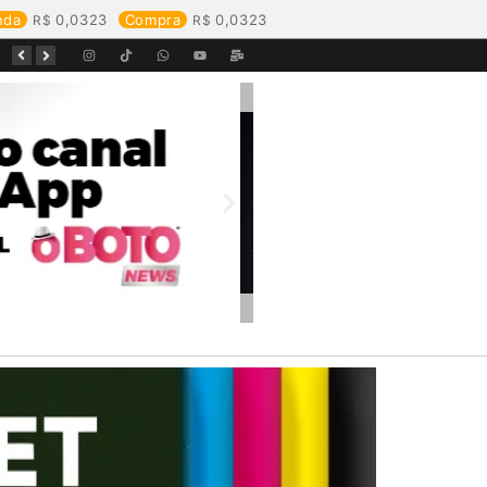
nda
0,0323
Compra
0,0323
Equipes da Aegea Rondônia passam por treinamento de prevenção e combate a princípios de incêndio e segurança no trabalho com inflamáveis
Começa o Festival Peixes da Amazônia na Estrada de Ferro Madeira-Mamoré
Durante reunião, Águas de Pimenta Bueno detalha investimentos e avanços no saneamento do município