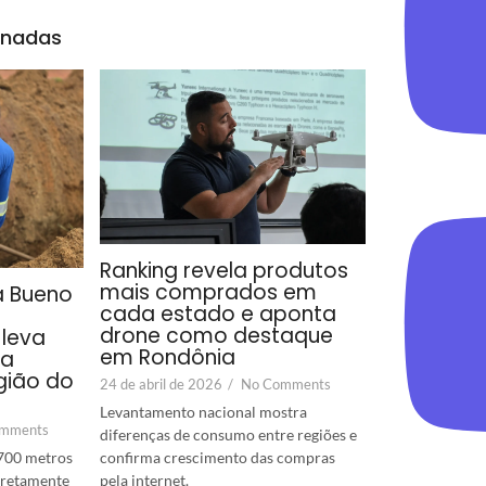
onadas
Ranking revela produtos
mais comprados em
a Bueno
cada estado e aponta
drone como destaque
leva
em Rondônia
ra
gião do
24 de abril de 2026
/
No Comments
Levantamento nacional mostra
mments
diferenças de consumo entre regiões e
confirma crescimento das compras
700 metros
pela internet.
diretamente