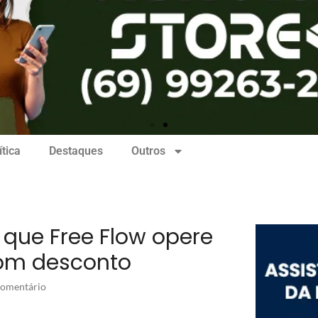
ítica
Destaques
Outros
que Free Flow opere
om desconto
omentário