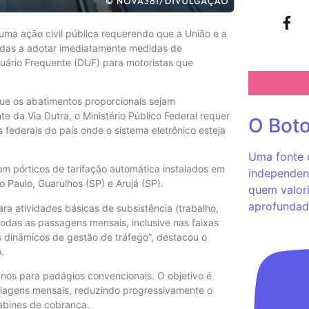
) uma ação civil pública requerendo que a União e a
adas a adotar imediatamente medidas de
ário Frequente (DUF) para motoristas que
ue os abatimentos proporcionais sejam
 da Via Dutra, o Ministério Público Federal requer
O Bot
federais do país onde o sistema eletrônico esteja
Uma fonte c
m pórticos de tarifação automática instalados em
independent
 Paulo, Guarulhos (SP) e Arujá (SP).
quem valori
aprofundad
ara atividades básicas de subsistência (trabalho,
todas as passagens mensais, inclusive nas faixas
s dinâmicos de gestão de tráfego”, destacou o
.
nos para pedágios convencionais. O objetivo é
 viagens mensais, reduzindo progressivamente o
abines de cobrança.