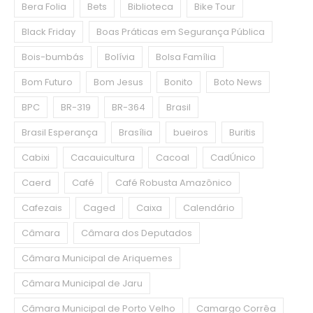
Bera Folia
Bets
Biblioteca
Bike Tour
Black Friday
Boas Práticas em Segurança Pública
Bois-bumbás
Bolívia
Bolsa Família
Bom Futuro
Bom Jesus
Bonito
Boto News
BPC
BR-319
BR-364
Brasil
Brasil Esperança
Brasília
bueiros
Buritis
Cabixi
Cacauicultura
Cacoal
CadÚnico
Caerd
Café
Café Robusta Amazônico
Cafezais
Caged
Caixa
Calendário
Câmara
Câmara dos Deputados
Câmara Municipal de Ariquemes
Câmara Municipal de Jaru
Câmara Municipal de Porto Velho
Camargo Corrêa