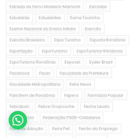
Estrada de Ferro Madeira-Mamoré
Estradas
Estudante
Estudantes
Euma Tourinho
Exame Nacional do Ensino Médio
Exercíto
Exército Brasileiro
Expo Turismo
Exporta Rondônia
Exportação
ExpoTurismo
ExpoTurismo Rôndonia
ExpoTurismo Rondônia
Expovel
Eyder Brasil
Facebook
Facer
Faculdade da Prefeitura
Faculdade Metropolitana
Fake News
Fale Bem de Rondônia
Fapero
Farmácia Popular
Febraban
Febre Oropouche
Fecha Laudo
Fecomercio
Federação PSDB-Cidadania
Feira de Adoção
Feira Pet
Feirão do Emprego