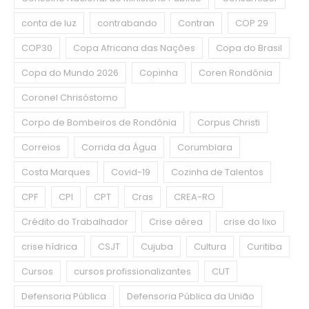
conta de luz
contrabando
Contran
COP 29
COP30
Copa Africana das Nações
Copa do Brasil
Copa do Mundo 2026
Copinha
Coren Rondônia
Coronel Chrisóstomo
Corpo de Bombeiros de Rondônia
Corpus Christi
Correios
Corrida da Água
Corumbiara
Costa Marques
Covid-19
Cozinha de Talentos
CPF
CPI
CPT
Cras
CREA-RO
Crédito do Trabalhador
Crise aérea
crise do lixo
crise hídrica
CSJT
Cujuba
Cultura
Curitiba
Cursos
cursos profissionalizantes
CUT
Defensoria Pública
Defensoria Pública da União