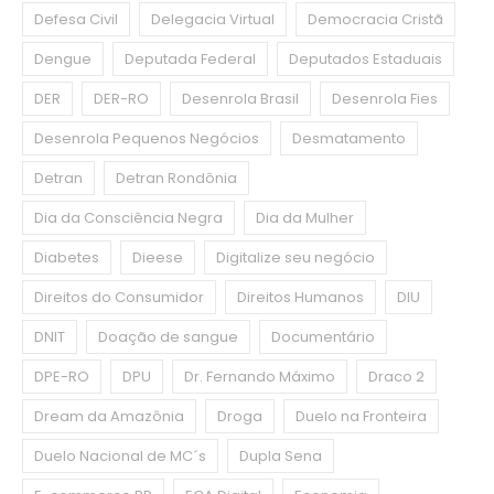
Defesa Civil
Delegacia Virtual
Democracia Cristã
Dengue
Deputada Federal
Deputados Estaduais
DER
DER-RO
Desenrola Brasil
Desenrola Fies
Desenrola Pequenos Negócios
Desmatamento
Detran
Detran Rondônia
Dia da Consciência Negra
Dia da Mulher
Diabetes
Dieese
Digitalize seu negócio
Direitos do Consumidor
Direitos Humanos
DIU
DNIT
Doação de sangue
Documentário
DPE-RO
DPU
Dr. Fernando Máximo
Draco 2
Dream da Amazônia
Droga
Duelo na Fronteira
Duelo Nacional de MC´s
Dupla Sena