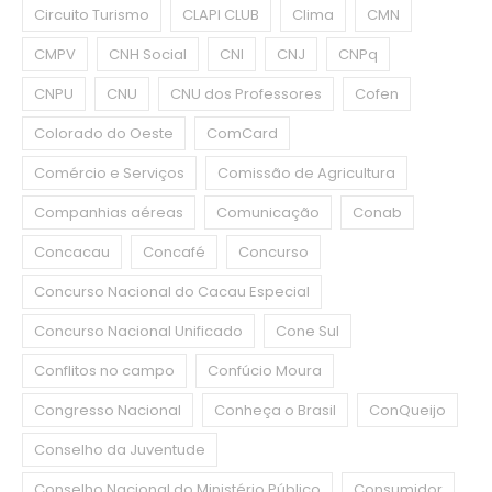
Circuito Turismo
CLAPI CLUB
Clima
CMN
CMPV
CNH Social
CNI
CNJ
CNPq
CNPU
CNU
CNU dos Professores
Cofen
Colorado do Oeste
ComCard
Comércio e Serviços
Comissão de Agricultura
Companhias aéreas
Comunicação
Conab
Concacau
Concafé
Concurso
Concurso Nacional do Cacau Especial
Concurso Nacional Unificado
Cone Sul
Conflitos no campo
Confúcio Moura
Congresso Nacional
Conheça o Brasil
ConQueijo
Conselho da Juventude
Conselho Nacional do Ministério Público
Consumidor