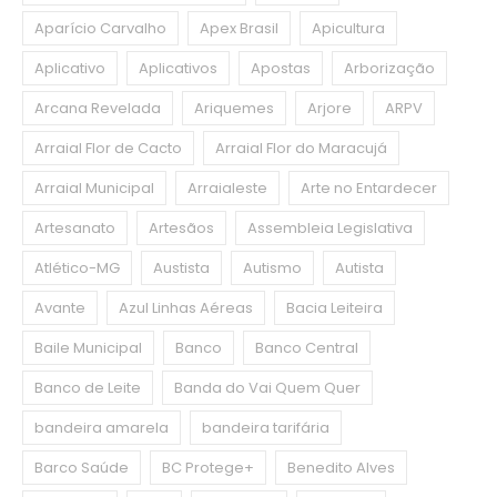
Aparício Carvalho
Apex Brasil
Apicultura
Aplicativo
Aplicativos
Apostas
Arborização
Arcana Revelada
Ariquemes
Arjore
ARPV
Arraial Flor de Cacto
Arraial Flor do Maracujá
Arraial Municipal
Arraialeste
Arte no Entardecer
Artesanato
Artesãos
Assembleia Legislativa
Atlético-MG
Austista
Autismo
Autista
Avante
Azul Linhas Aéreas
Bacia Leiteira
Baile Municipal
Banco
Banco Central
Banco de Leite
Banda do Vai Quem Quer
bandeira amarela
bandeira tarifária
Barco Saúde
BC Protege+
Benedito Alves