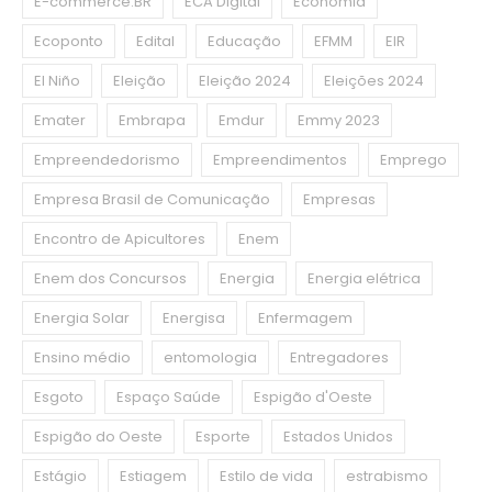
E-commerce.BR
ECA Digital
Economia
Ecoponto
Edital
Educação
EFMM
EIR
El Niño
Eleição
Eleição 2024
Eleições 2024
Emater
Embrapa
Emdur
Emmy 2023
Empreendedorismo
Empreendimentos
Emprego
Empresa Brasil de Comunicação
Empresas
Encontro de Apicultores
Enem
Enem dos Concursos
Energia
Energia elétrica
Energia Solar
Energisa
Enfermagem
Ensino médio
entomologia
Entregadores
Esgoto
Espaço Saúde
Espigão d'Oeste
Espigão do Oeste
Esporte
Estados Unidos
Estágio
Estiagem
Estilo de vida
estrabismo