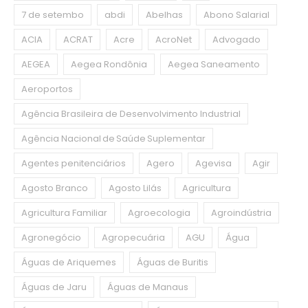
7 de setembo
abdi
Abelhas
Abono Salarial
ACIA
ACRAT
Acre
AcroNet
Advogado
AEGEA
Aegea Rondônia
Aegea Saneamento
Aeroportos
Agência Brasileira de Desenvolvimento Industrial
Agência Nacional de Saúde Suplementar
Agentes penitenciários
Agero
Agevisa
Agir
Agosto Branco
Agosto Lilás
Agricultura
Agricultura Familiar
Agroecologia
Agroindústria
Agronegócio
Agropecuária
AGU
Água
Águas de Ariquemes
Águas de Buritis
Águas de Jaru
Águas de Manaus