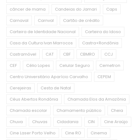
câncer de mama
Candeias do Jamari
Caps
Carnaval
Carnval
Cartão de crédito
Carteira de Identidade Nacional
Carteira do Idoso
Casa da Cultura Ivan Marrocos
Castra+Rondônia
Castramóvel
CAT
CBF
CBMRO
CCJ
CEF
Célio Lopes
Celular Seguro
Cemetron
Centro Universitário Aparício Carvalho
CEPEM
Cerejeiras
Cesta de Natal
Céus Abertos Rondônia
Chamada Elos da Amazônia
Chamada escolar
Chamamento público
Cheia
Chuva
Chuvas
Cidadania
CIN
Cine Araújo
Cine Laser Porto Velho
Cine RO
Cinema