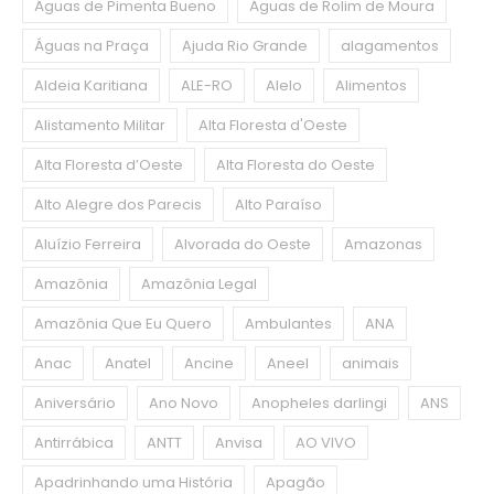
Águas de Pimenta Bueno
Águas de Rolim de Moura
Águas na Praça
Ajuda Rio Grande
alagamentos
Aldeia Karitiana
ALE-RO
Alelo
Alimentos
Alistamento Militar
Alta Floresta d'Oeste
Alta Floresta d’Oeste
Alta Floresta do Oeste
Alto Alegre dos Parecis
Alto Paraíso
Aluízio Ferreira
Alvorada do Oeste
Amazonas
Amazônia
Amazônia Legal
Amazônia Que Eu Quero
Ambulantes
ANA
Anac
Anatel
Ancine
Aneel
animais
Aniversário
Ano Novo
Anopheles darlingi
ANS
Antirrábica
ANTT
Anvisa
AO VIVO
Apadrinhando uma História
Apagão