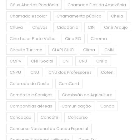
Céus Abertos Rondônia
Chamada Elos da Amazônia
Chamada escolar
Chamamento público
Cheia
Chuva
Chuvas
Cidadania
CIN
Cine Araújo
Cine Laser Porto Velho
Cine RO
Cinema
Circuito Turismo
CLAPI CLUB
Clima
CMN
CMPV
CNH Social
CNI
CNJ
CNPq
CNPU
CNU
CNU dos Professores
Cofen
Colorado do Oeste
ComCard
Comércio e Serviços
Comissão de Agricultura
Companhias aéreas
Comunicação
Conab
Concacau
Concafé
Concurso
Concurso Nacional do Cacau Especial
Concurso Nacional Unificado
Cone Sul