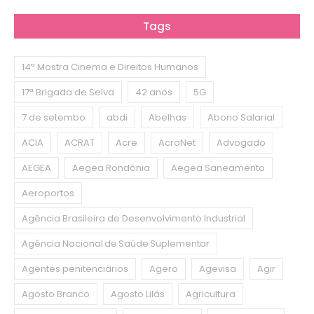
Tags
14ª Mostra Cinema e Direitos Humanos
17ª Brigada de Selva
42 anos
5G
7 de setembo
abdi
Abelhas
Abono Salarial
ACIA
ACRAT
Acre
AcroNet
Advogado
AEGEA
Aegea Rondônia
Aegea Saneamento
Aeroportos
Agência Brasileira de Desenvolvimento Industrial
Agência Nacional de Saúde Suplementar
Agentes penitenciários
Agero
Agevisa
Agir
Agosto Branco
Agosto Lilás
Agricultura