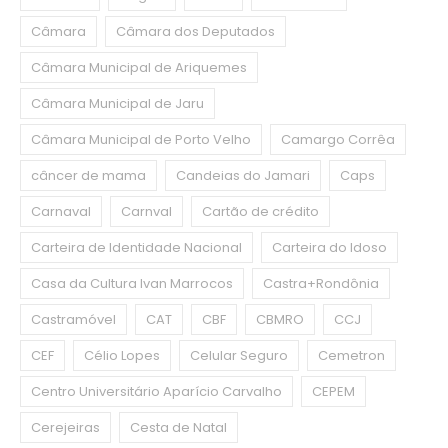
Câmara
Câmara dos Deputados
Câmara Municipal de Ariquemes
Câmara Municipal de Jaru
Câmara Municipal de Porto Velho
Camargo Corrêa
câncer de mama
Candeias do Jamari
Caps
Carnaval
Carnval
Cartão de crédito
Carteira de Identidade Nacional
Carteira do Idoso
Casa da Cultura Ivan Marrocos
Castra+Rondônia
Castramóvel
CAT
CBF
CBMRO
CCJ
CEF
Célio Lopes
Celular Seguro
Cemetron
Centro Universitário Aparício Carvalho
CEPEM
Cerejeiras
Cesta de Natal