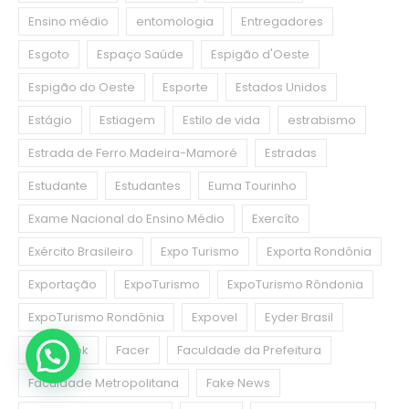
Ensino médio
entomologia
Entregadores
Esgoto
Espaço Saúde
Espigão d'Oeste
Espigão do Oeste
Esporte
Estados Unidos
Estágio
Estiagem
Estilo de vida
estrabismo
Estrada de Ferro Madeira-Mamoré
Estradas
Estudante
Estudantes
Euma Tourinho
Exame Nacional do Ensino Médio
Exercíto
Exército Brasileiro
Expo Turismo
Exporta Rondônia
Exportação
ExpoTurismo
ExpoTurismo Rôndonia
ExpoTurismo Rondônia
Expovel
Eyder Brasil
Facebook
Facer
Faculdade da Prefeitura
Faculdade Metropolitana
Fake News