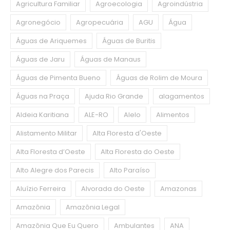
Agricultura Familiar
Agroecologia
Agroindústria
Agronegócio
Agropecuária
AGU
Água
Águas de Ariquemes
Águas de Buritis
Águas de Jaru
Águas de Manaus
Águas de Pimenta Bueno
Águas de Rolim de Moura
Águas na Praça
Ajuda Rio Grande
alagamentos
Aldeia Karitiana
ALE-RO
Alelo
Alimentos
Alistamento Militar
Alta Floresta d'Oeste
Alta Floresta d’Oeste
Alta Floresta do Oeste
Alto Alegre dos Parecis
Alto Paraíso
Aluízio Ferreira
Alvorada do Oeste
Amazonas
Amazônia
Amazônia Legal
Amazônia Que Eu Quero
Ambulantes
ANA