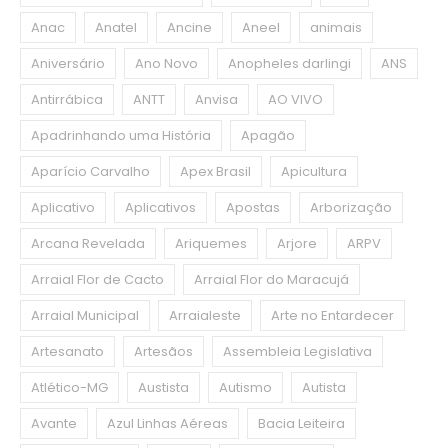
Anac
Anatel
Ancine
Aneel
animais
Aniversário
Ano Novo
Anopheles darlingi
ANS
Antirrábica
ANTT
Anvisa
AO VIVO
Apadrinhando uma História
Apagão
Aparício Carvalho
Apex Brasil
Apicultura
Aplicativo
Aplicativos
Apostas
Arborização
Arcana Revelada
Ariquemes
Arjore
ARPV
Arraial Flor de Cacto
Arraial Flor do Maracujá
Arraial Municipal
Arraialeste
Arte no Entardecer
Artesanato
Artesãos
Assembleia Legislativa
Atlético-MG
Austista
Autismo
Autista
Avante
Azul Linhas Aéreas
Bacia Leiteira