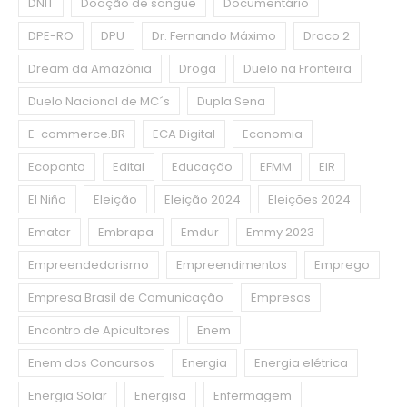
DNIT
Doação de sangue
Documentário
DPE-RO
DPU
Dr. Fernando Máximo
Draco 2
Dream da Amazônia
Droga
Duelo na Fronteira
Duelo Nacional de MC´s
Dupla Sena
E-commerce.BR
ECA Digital
Economia
Ecoponto
Edital
Educação
EFMM
EIR
El Niño
Eleição
Eleição 2024
Eleições 2024
Emater
Embrapa
Emdur
Emmy 2023
Empreendedorismo
Empreendimentos
Emprego
Empresa Brasil de Comunicação
Empresas
Encontro de Apicultores
Enem
Enem dos Concursos
Energia
Energia elétrica
Energia Solar
Energisa
Enfermagem