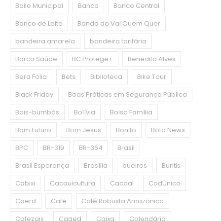
Baile Municipal
Banco
Banco Central
Banco de Leite
Banda do Vai Quem Quer
bandeira amarela
bandeira tarifária
Barco Saúde
BC Protege+
Benedito Alves
Bera Folia
Bets
Biblioteca
Bike Tour
Black Friday
Boas Práticas em Segurança Pública
Bois-bumbás
Bolívia
Bolsa Família
Bom Futuro
Bom Jesus
Bonito
Boto News
BPC
BR-319
BR-364
Brasil
Brasil Esperança
Brasília
bueiros
Buritis
Cabixi
Cacauicultura
Cacoal
CadÚnico
Caerd
Café
Café Robusta Amazônico
Cafezais
Caged
Caixa
Calendário