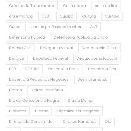
Crédito do Trabalhador
Crise aérea
crise do lixo
crise hídrica
CSJT
Cujuba
Cultura
Curitiba
Cursos
cursos profissionalizantes
CUT
Defensoria Pública
Defensoria Pública da União
Defesa Civil
Delegacia Virtual
Democracia Cristã
Dengue
Deputada Federal
Deputados Estaduais
DER
DER-RO
Desenrola Brasil
Desenrola Fies
Desenrola Pequenos Negócios
Desmatamento
Detran
Detran Rondônia
Dia da Consciência Negra
Dia da Mulher
Diabetes
Dieese
Digitalize seu negócio
Direitos do Consumidor
Direitos Humanos
DIU