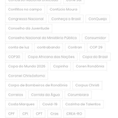
Conflitos no campo
Confúcio Moura
Congresso Nacional
Conheça o Brasil
ConQueijo
Conselho da Juventude
Conselho Nacional do Ministério Público
Consumidor
conta de luz
contrabando
Contran
COP 29
COP30
Copa Africana das Nações
Copa do Brasil
Copa do Mundo 2026
Copinha
Coren Rondônia
Coronel Chrisóstomo
Corpo de Bombeiros de Rondônia
Corpus Christi
Correios
Corrida da Água
Corumbiara
Costa Marques
Covid-19
Cozinha de Talentos
CPF
CPI
CPT
Cras
CREA-RO