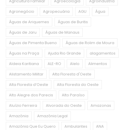
Agricultura Familiar
Agroecologia
Agroindústria
Agronegócio
Agropecuária
AGU
Água
Águas de Ariquemes
Águas de Buritis
Águas de Jaru
Águas de Manaus
Águas de Pimenta Bueno
Águas de Rolim de Moura
Águas na Praça
Ajuda Rio Grande
alagamentos
Aldeia Karitiana
ALE-RO
Alelo
Alimentos
Alistamento Militar
Alta Floresta d'Oeste
Alta Floresta d’Oeste
Alta Floresta do Oeste
Alto Alegre dos Parecis
Alto Paraíso
Aluízio Ferreira
Alvorada do Oeste
Amazonas
Amazônia
Amazônia Legal
Amazônia Que Eu Quero
Ambulantes
ANA