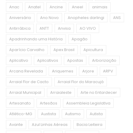
Anac
Anatel
Ancine
Aneel
animais
Aniversário
Ano Novo
Anopheles darlingi
ANS
Antirrábica
ANTT
Anvisa
AO VIVO
Apadrinhando uma História
Apagão
Aparício Carvalho
Apex Brasil
Apicultura
Aplicativo
Aplicativos
Apostas
Arborização
Arcana Revelada
Ariquemes
Arjore
ARPV
Arraial Flor de Cacto
Arraial Flor do Maracujá
Arraial Municipal
Arraialeste
Arte no Entardecer
Artesanato
Artesãos
Assembleia Legislativa
Atlético-MG
Austista
Autismo
Autista
Avante
Azul Linhas Aéreas
Bacia Leiteira