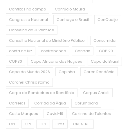
Conflitos no campo
Confúcio Moura
Congresso Nacional
Conheça o Brasil
ConQueijo
Conselho da Juventude
Conselho Nacional do Ministério Público
Consumidor
conta de luz
contrabando
Contran
COP 29
COP30
Copa Africana das Nações
Copa do Brasil
Copa do Mundo 2026
Copinha
Coren Rondônia
Coronel Chrisóstomo
Corpo de Bombeiros de Rondônia
Corpus Christi
Correios
Corrida da Água
Corumbiara
Costa Marques
Covid-19
Cozinha de Talentos
CPF
CPI
CPT
Cras
CREA-RO