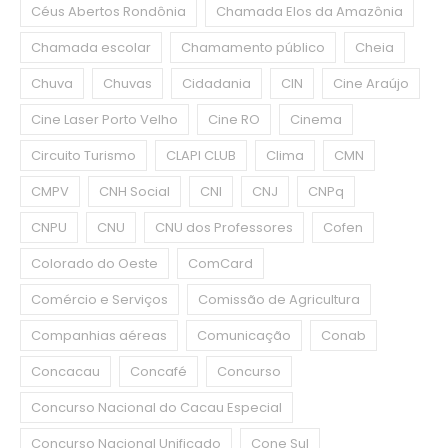
Céus Abertos Rondônia
Chamada Elos da Amazônia
Chamada escolar
Chamamento público
Cheia
Chuva
Chuvas
Cidadania
CIN
Cine Araújo
Cine Laser Porto Velho
Cine RO
Cinema
Circuito Turismo
CLAPI CLUB
Clima
CMN
CMPV
CNH Social
CNI
CNJ
CNPq
CNPU
CNU
CNU dos Professores
Cofen
Colorado do Oeste
ComCard
Comércio e Serviços
Comissão de Agricultura
Companhias aéreas
Comunicação
Conab
Concacau
Concafé
Concurso
Concurso Nacional do Cacau Especial
Concurso Nacional Unificado
Cone Sul