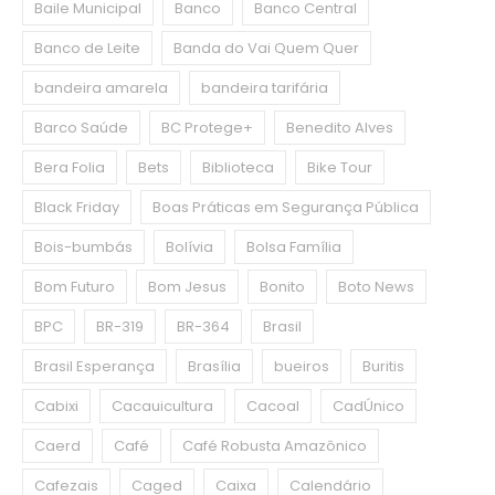
Baile Municipal
Banco
Banco Central
Banco de Leite
Banda do Vai Quem Quer
bandeira amarela
bandeira tarifária
Barco Saúde
BC Protege+
Benedito Alves
Bera Folia
Bets
Biblioteca
Bike Tour
Black Friday
Boas Práticas em Segurança Pública
Bois-bumbás
Bolívia
Bolsa Família
Bom Futuro
Bom Jesus
Bonito
Boto News
BPC
BR-319
BR-364
Brasil
Brasil Esperança
Brasília
bueiros
Buritis
Cabixi
Cacauicultura
Cacoal
CadÚnico
Caerd
Café
Café Robusta Amazônico
Cafezais
Caged
Caixa
Calendário