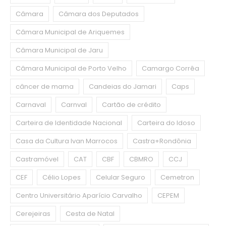
Câmara
Câmara dos Deputados
Câmara Municipal de Ariquemes
Câmara Municipal de Jaru
Câmara Municipal de Porto Velho
Camargo Corrêa
câncer de mama
Candeias do Jamari
Caps
Carnaval
Carnval
Cartão de crédito
Carteira de Identidade Nacional
Carteira do Idoso
Casa da Cultura Ivan Marrocos
Castra+Rondônia
Castramóvel
CAT
CBF
CBMRO
CCJ
CEF
Célio Lopes
Celular Seguro
Cemetron
Centro Universitário Aparício Carvalho
CEPEM
Cerejeiras
Cesta de Natal