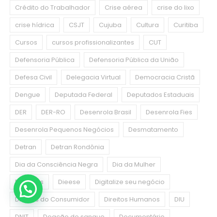
Crédito do Trabalhador
Crise aérea
crise do lixo
crise hídrica
CSJT
Cujuba
Cultura
Curitiba
Cursos
cursos profissionalizantes
CUT
Defensoria Pública
Defensoria Pública da União
Defesa Civil
Delegacia Virtual
Democracia Cristã
Dengue
Deputada Federal
Deputados Estaduais
DER
DER-RO
Desenrola Brasil
Desenrola Fies
Desenrola Pequenos Negócios
Desmatamento
Detran
Detran Rondônia
Dia da Consciência Negra
Dia da Mulher
Diabetes
Dieese
Digitalize seu negócio
Direitos do Consumidor
Direitos Humanos
DIU
DNIT
Doação de sangue
Documentário