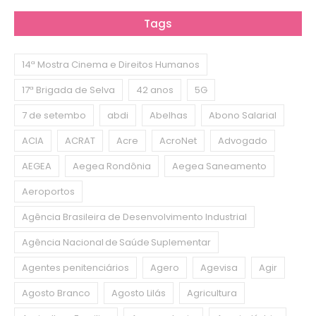
Tags
14ª Mostra Cinema e Direitos Humanos
17ª Brigada de Selva
42 anos
5G
7 de setembo
abdi
Abelhas
Abono Salarial
ACIA
ACRAT
Acre
AcroNet
Advogado
AEGEA
Aegea Rondônia
Aegea Saneamento
Aeroportos
Agência Brasileira de Desenvolvimento Industrial
Agência Nacional de Saúde Suplementar
Agentes penitenciários
Agero
Agevisa
Agir
Agosto Branco
Agosto Lilás
Agricultura