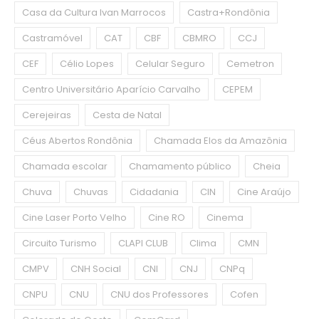
Casa da Cultura Ivan Marrocos
Castra+Rondônia
Castramóvel
CAT
CBF
CBMRO
CCJ
CEF
Célio Lopes
Celular Seguro
Cemetron
Centro Universitário Aparício Carvalho
CEPEM
Cerejeiras
Cesta de Natal
Céus Abertos Rondônia
Chamada Elos da Amazônia
Chamada escolar
Chamamento público
Cheia
Chuva
Chuvas
Cidadania
CIN
Cine Araújo
Cine Laser Porto Velho
Cine RO
Cinema
Circuito Turismo
CLAPI CLUB
Clima
CMN
CMPV
CNH Social
CNI
CNJ
CNPq
CNPU
CNU
CNU dos Professores
Cofen