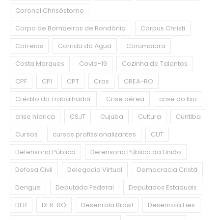
Coronel Chrisóstomo
Corpo de Bombeiros de Rondônia
Corpus Christi
Correios
Corrida da Água
Corumbiara
Costa Marques
Covid-19
Cozinha de Talentos
CPF
CPI
CPT
Cras
CREA-RO
Crédito do Trabalhador
Crise aérea
crise do lixo
crise hídrica
CSJT
Cujuba
Cultura
Curitiba
Cursos
cursos profissionalizantes
CUT
Defensoria Pública
Defensoria Pública da União
Defesa Civil
Delegacia Virtual
Democracia Cristã
Dengue
Deputada Federal
Deputados Estaduais
DER
DER-RO
Desenrola Brasil
Desenrola Fies