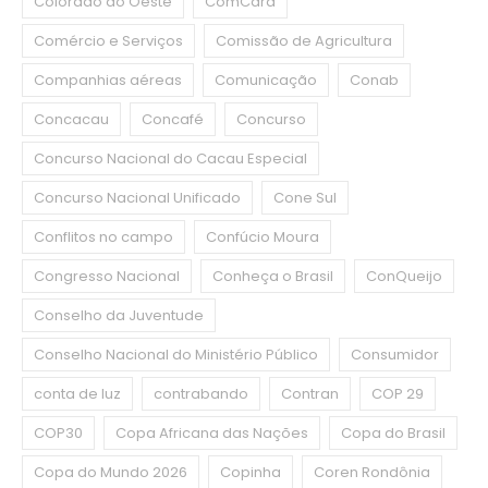
Colorado do Oeste
ComCard
Comércio e Serviços
Comissão de Agricultura
Companhias aéreas
Comunicação
Conab
Concacau
Concafé
Concurso
Concurso Nacional do Cacau Especial
Concurso Nacional Unificado
Cone Sul
Conflitos no campo
Confúcio Moura
Congresso Nacional
Conheça o Brasil
ConQueijo
Conselho da Juventude
Conselho Nacional do Ministério Público
Consumidor
conta de luz
contrabando
Contran
COP 29
COP30
Copa Africana das Nações
Copa do Brasil
Copa do Mundo 2026
Copinha
Coren Rondônia