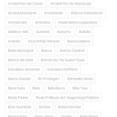
Arraial Flor de Cacto
Arraial Flor do Maracujá
Arraial Municipal
Arraialeste
Arte no Entardecer
Artesanato
Artesãos
Assembleia Legislativa
Atlético-MG
Austista
Autismo
Autista
Avante
Azul Linhas Aéreas
Bacia Leiteira
Baile Municipal
Banco
Banco Central
Banco de Leite
Banda do Vai Quem Quer
bandeira amarela
bandeira tarifária
Barco Saúde
BC Protege+
Benedito Alves
Bera Folia
Bets
Biblioteca
Bike Tour
Black Friday
Boas Práticas em Segurança Pública
Bois-bumbás
Bolívia
Bolsa Família
Bom Futuro
Bom Jesus
Bonito
Boto News