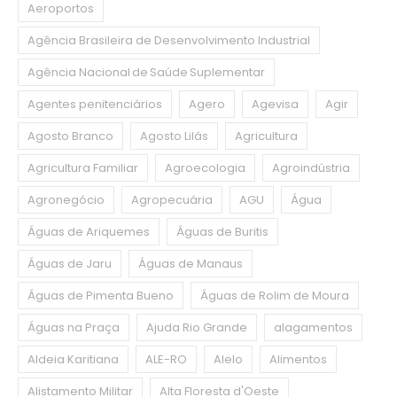
Aeroportos
Agência Brasileira de Desenvolvimento Industrial
Agência Nacional de Saúde Suplementar
Agentes penitenciários
Agero
Agevisa
Agir
Agosto Branco
Agosto Lilás
Agricultura
Agricultura Familiar
Agroecologia
Agroindústria
Agronegócio
Agropecuária
AGU
Água
Águas de Ariquemes
Águas de Buritis
Águas de Jaru
Águas de Manaus
Águas de Pimenta Bueno
Águas de Rolim de Moura
Águas na Praça
Ajuda Rio Grande
alagamentos
Aldeia Karitiana
ALE-RO
Alelo
Alimentos
Alistamento Militar
Alta Floresta d'Oeste