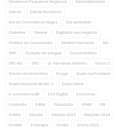
Desenrola Pequenos Negócios
Desmatamento
Detran
Detran Rondônia
Dia da Consciência Negra
Dia da Mulher
Diabetes
Dieese
Digitalize seu negócio
Direitos do Consumidor
Direitos Humanos
DIU
DNIT
Doação de sangue
Documentário
DPE-RO
DPU
Dr. Fernando Máximo
Draco 2
Dream da Amazônia
Droga
Duelo na Fronteira
Duelo Nacional de MC´s
Dupla Sena
E-commerce.BR
ECA Digital
Economia
Ecoponto
Edital
Educação
EFMM
EIR
El Niño
Eleição
Eleição 2024
Eleições 2024
Emater
Embrapa
Emdur
Emmy 2023