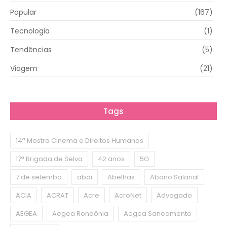
Popular
(167)
Tecnologia
(1)
Tendências
(5)
Viagem
(21)
Tags
14ª Mostra Cinema e Direitos Humanos
17ª Brigada de Selva
42 anos
5G
7 de setembo
abdi
Abelhas
Abono Salarial
ACIA
ACRAT
Acre
AcroNet
Advogado
AEGEA
Aegea Rondônia
Aegea Saneamento