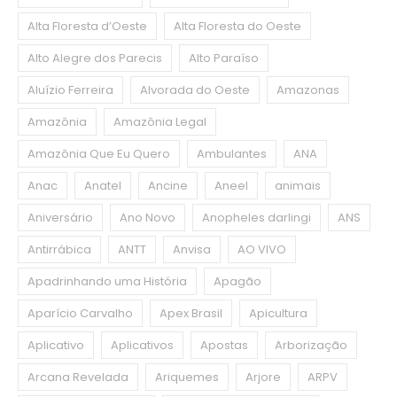
Alta Floresta d’Oeste
Alta Floresta do Oeste
Alto Alegre dos Parecis
Alto Paraíso
Aluízio Ferreira
Alvorada do Oeste
Amazonas
Amazônia
Amazônia Legal
Amazônia Que Eu Quero
Ambulantes
ANA
Anac
Anatel
Ancine
Aneel
animais
Aniversário
Ano Novo
Anopheles darlingi
ANS
Antirrábica
ANTT
Anvisa
AO VIVO
Apadrinhando uma História
Apagão
Aparício Carvalho
Apex Brasil
Apicultura
Aplicativo
Aplicativos
Apostas
Arborização
Arcana Revelada
Ariquemes
Arjore
ARPV