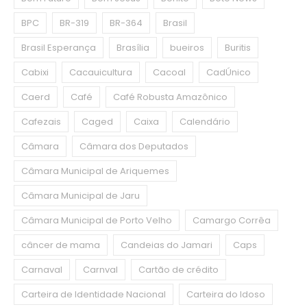
BPC
BR-319
BR-364
Brasil
Brasil Esperança
Brasília
bueiros
Buritis
Cabixi
Cacauicultura
Cacoal
CadÚnico
Caerd
Café
Café Robusta Amazônico
Cafezais
Caged
Caixa
Calendário
Câmara
Câmara dos Deputados
Câmara Municipal de Ariquemes
Câmara Municipal de Jaru
Câmara Municipal de Porto Velho
Camargo Corrêa
câncer de mama
Candeias do Jamari
Caps
Carnaval
Carnval
Cartão de crédito
Carteira de Identidade Nacional
Carteira do Idoso