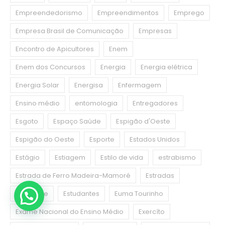
Empreendedorismo
Empreendimentos
Emprego
Empresa Brasil de Comunicação
Empresas
Encontro de Apicultores
Enem
Enem dos Concursos
Energia
Energia elétrica
Energia Solar
Energisa
Enfermagem
Ensino médio
entomologia
Entregadores
Esgoto
Espaço Saúde
Espigão d'Oeste
Espigão do Oeste
Esporte
Estados Unidos
Estágio
Estiagem
Estilo de vida
estrabismo
Estrada de Ferro Madeira-Mamoré
Estradas
Estudante
Estudantes
Euma Tourinho
Exame Nacional do Ensino Médio
Exercíto