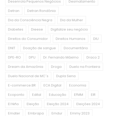
Desenrola Pequenos Negócios
Desmatamento
Detran
Detran Rondônia
Dia da Consciência Negra
Dia da Mulher
Diabetes
Dieese
Digitalize seu negócio
Direitos do Consumidor
Direitos Humanos
DIU
DNIT
Doação de sangue
Documentário
DPE-RO
DPU
Dr. Fernando Máximo
Draco 2
Dream da Amazônia
Droga
Duelo na Fronteira
Duelo Nacional de MC´s
Dupla Sena
E-commerce.BR
ECA Digital
Economia
Ecoponto
Edital
Educação
EFMM
EIR
El Niño
Eleição
Eleição 2024
Eleições 2024
Emater
Embrapa
Emdur
Emmy 2023