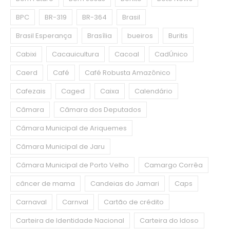
BPC
BR-319
BR-364
Brasil
Brasil Esperança
Brasília
bueiros
Buritis
Cabixi
Cacauicultura
Cacoal
CadÚnico
Caerd
Café
Café Robusta Amazônico
Cafezais
Caged
Caixa
Calendário
Câmara
Câmara dos Deputados
Câmara Municipal de Ariquemes
Câmara Municipal de Jaru
Câmara Municipal de Porto Velho
Camargo Corrêa
câncer de mama
Candeias do Jamari
Caps
Carnaval
Carnval
Cartão de crédito
Carteira de Identidade Nacional
Carteira do Idoso