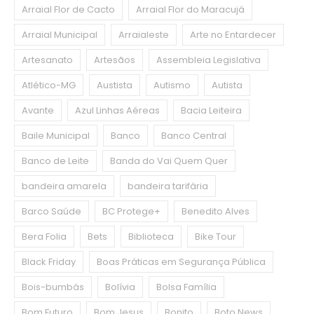
Arraial Flor de Cacto
Arraial Flor do Maracujá
Arraial Municipal
Arraialeste
Arte no Entardecer
Artesanato
Artesãos
Assembleia Legislativa
Atlético-MG
Austista
Autismo
Autista
Avante
Azul Linhas Aéreas
Bacia Leiteira
Baile Municipal
Banco
Banco Central
Banco de Leite
Banda do Vai Quem Quer
bandeira amarela
bandeira tarifária
Barco Saúde
BC Protege+
Benedito Alves
Bera Folia
Bets
Biblioteca
Bike Tour
Black Friday
Boas Práticas em Segurança Pública
Bois-bumbás
Bolívia
Bolsa Família
Bom Futuro
Bom Jesus
Bonito
Boto News