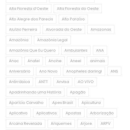
Alta Floresta d’Oeste
Alta Floresta do Oeste
Alto Alegre dos Parecis
Alto Paraíso
Aluízio Ferreira
Alvorada do Oeste
Amazonas
Amazônia
Amazônia Legal
Amazônia Que Eu Quero
Ambulantes
ANA
Anac
Anatel
Ancine
Aneel
animais
Aniversário
Ano Novo
Anopheles darlingi
ANS
Antirrábica
ANTT
Anvisa
AO VIVO
Apadrinhando uma História
Apagão
Aparício Carvalho
Apex Brasil
Apicultura
Aplicativo
Aplicativos
Apostas
Arborização
Arcana Revelada
Ariquemes
Arjore
ARPV