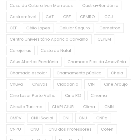
Casa da Cultura Ivan Marrocos
Castra+Rondônia
Castramóvel
CAT
CBF
CBMRO
CCJ
CEF
Célio Lopes
Celular Seguro
Cemetron
Centro Universitário Aparício Carvalho
CEPEM
Cerejeiras
Cesta de Natal
Céus Abertos Rondônia
Chamada Elos da Amazônia
Chamada escolar
Chamamento público
Cheia
Chuva
Chuvas
Cidadania
CIN
Cine Araújo
Cine Laser Porto Velho
Cine RO
Cinema
Circuito Turismo
CLAPI CLUB
Clima
CMN
CMPV
CNH Social
CNI
CNJ
CNPq
CNPU
CNU
CNU dos Professores
Cofen