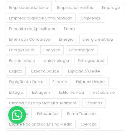
Empreendedorismo
Empreendimentos
Emprego
Empresa Brasil de Comunicação
Empresas
Encontro de Apicultores
Enem
Enem dos Concursos
Energia
Energia elétrica
Energia Solar
Energisa
Enfermagem
Ensino médio
entomologia
Entregadores
Esgoto
Espaço Saúde
Espigão d'Oeste
Espigão do Oeste
Esporte
Estados Unidos
Estágio
Estiagem
Estilo de vida
estrabismo
Estrada de Ferro Madeira-Mamoré
Estradas
Estudante
Estudantes
Euma Tourinho
Exame Nacional do Ensino Médio
Exercíto