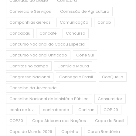
Colorado do Oeste
ComCard
Comércio e Serviços
Comissão de Agricultura
Companhias aéreas
Comunicação
Conab
Concacau
Concafé
Concurso
Concurso Nacional do Cacau Especial
Concurso Nacional Unificado
Cone Sul
Conflitos no campo
Confúcio Moura
Congresso Nacional
Conheça o Brasil
ConQueijo
Conselho da Juventude
Conselho Nacional do Ministério Público
Consumidor
conta de luz
contrabando
Contran
COP 29
COP30
Copa Africana das Nações
Copa do Brasil
Copa do Mundo 2026
Copinha
Coren Rondônia