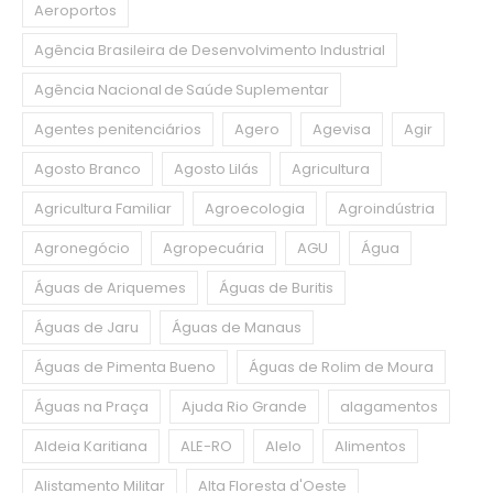
Aeroportos
Agência Brasileira de Desenvolvimento Industrial
Agência Nacional de Saúde Suplementar
Agentes penitenciários
Agero
Agevisa
Agir
Agosto Branco
Agosto Lilás
Agricultura
Agricultura Familiar
Agroecologia
Agroindústria
Agronegócio
Agropecuária
AGU
Água
Águas de Ariquemes
Águas de Buritis
Águas de Jaru
Águas de Manaus
Águas de Pimenta Bueno
Águas de Rolim de Moura
Águas na Praça
Ajuda Rio Grande
alagamentos
Aldeia Karitiana
ALE-RO
Alelo
Alimentos
Alistamento Militar
Alta Floresta d'Oeste