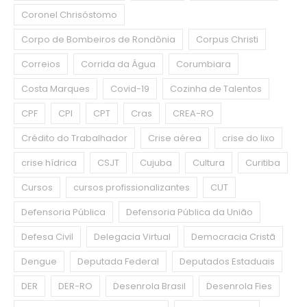
Coronel Chrisóstomo
Corpo de Bombeiros de Rondônia
Corpus Christi
Correios
Corrida da Água
Corumbiara
Costa Marques
Covid-19
Cozinha de Talentos
CPF
CPI
CPT
Cras
CREA-RO
Crédito do Trabalhador
Crise aérea
crise do lixo
crise hídrica
CSJT
Cujuba
Cultura
Curitiba
Cursos
cursos profissionalizantes
CUT
Defensoria Pública
Defensoria Pública da União
Defesa Civil
Delegacia Virtual
Democracia Cristã
Dengue
Deputada Federal
Deputados Estaduais
DER
DER-RO
Desenrola Brasil
Desenrola Fies